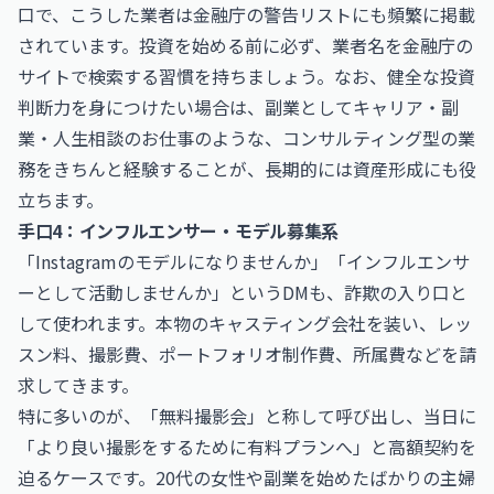
口で、こうした業者は
金融庁
の警告リストにも頻繁に掲載
されています。投資を始める前に必ず、業者名を金融庁の
サイトで検索する習慣を持ちましょう。なお、健全な投資
判断力を身につけたい場合は、副業として
キャリア・副
業・人生相談のお仕事
のような、コンサルティング型の業
務をきちんと経験することが、長期的には資産形成にも役
立ちます。
手口4：インフルエンサー・モデル募集系
「Instagramのモデルになりませんか」「インフルエンサ
ーとして活動しませんか」というDMも、詐欺の入り口と
して使われます。本物のキャスティング会社を装い、レッ
スン料、撮影費、ポートフォリオ制作費、所属費などを請
求してきます。
特に多いのが、「無料撮影会」と称して呼び出し、当日に
「より良い撮影をするために有料プランへ」と高額契約を
迫るケースです。20代の女性や副業を始めたばかりの主婦