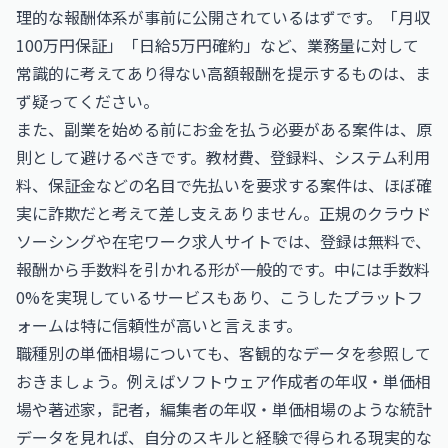
理的な報酬体系が事前に公開されているはずです。「月収
100万円保証」「日給5万円確約」など、業務量に対して
常識的に考えてあり得ない高額報酬を提示するものは、ま
ず疑ってください。
また、副業を始める前にお金を払う必要がある案件は、原
則として避けるべきです。教材費、登録料、システム利用
料、保証金などの名目で先払いを要求する案件は、ほぼ確
実に詐欺だと考えて差し支えありません。正規のクラウド
ソーシングや在宅ワーク求人サイトでは、登録は無料で、
報酬から手数料を引かれる形が一般的です。中には手数料
0%を実現しているサービスもあり、こうしたプラットフ
ォームは特に信頼性が高いと言えます。
職種別の単価相場についても、客観的なデータを参照して
おきましょう。例えば
ソフトウェア作成者の年収・単価相
場
や
著述家，記者，編集者の年収・単価相場
のような統計
データを見れば、自分のスキルと経験で得られる現実的な