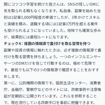
間にコツコツ学習を続けた皆さんは、SNSの怪しいDMに
気を取られる暇もなくなります。私自身、副業を始めた当
初は1記事3,000円程度の単価でしたが、3年かけてスキル
と実績を積み、退職する頃には1記事3万円を超える案件
も受けられるようになっていました。地味でも確実な歩み
が、結果的には最短ルートになります。
チェック4：複数の情報源で裏付けを取る習慣を持つ
副業や投資の情報に触れたときは、必ず複数の情報源で裏
付けを取る習慣を持ちましょう。一つのインフルエンサー
や一つのDMだけを信じて行動するのは、極めて危険で
す。最低でも以下の3つの情報源で確認することをおすす
めします。
第一に、公的機関の情報です。
国民生活センター
、
消費者
庁
、
金融庁
、
警察庁
などのサイトには、詐欺事例や注意喚
起が定期的に公開されています。これらを参照すること
で、現在流行している詐欺手口を事前に把握できます。