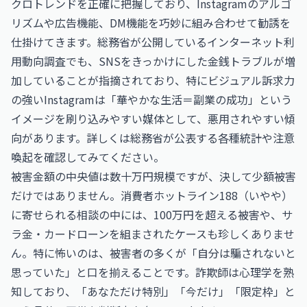
クロトレンドを正確に把握しており、Instagramのアルゴ
リズムや広告機能、DM機能を巧妙に組み合わせて勧誘を
仕掛けてきます。総務省が公開しているインターネット利
用動向調査でも、SNSをきっかけにした金銭トラブルが増
加していることが指摘されており、特にビジュアル訴求力
の強いInstagramは「華やかな生活＝副業の成功」という
イメージを刷り込みやすい媒体として、悪用されやすい傾
向があります。詳しくは
総務省
が公表する各種統計や注意
喚起を確認してみてください。
被害金額の中央値は数十万円規模ですが、決して少額被害
だけではありません。消費者ホットライン188（いやや）
に寄せられる相談の中には、100万円を超える被害や、サ
ラ金・カードローンを組まされたケースも珍しくありませ
ん。特に怖いのは、被害者の多くが「自分は騙されないと
思っていた」と口を揃えることです。詐欺師は心理学を熟
知しており、「あなただけ特別」「今だけ」「限定枠」と