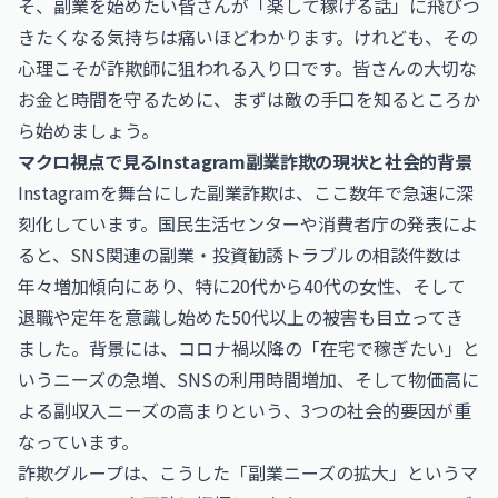
そ、副業を始めたい皆さんが「楽して稼げる話」に飛びつ
きたくなる気持ちは痛いほどわかります。けれども、その
心理こそが詐欺師に狙われる入り口です。皆さんの大切な
お金と時間を守るために、まずは敵の手口を知るところか
ら始めましょう。
マクロ視点で見るInstagram副業詐欺の現状と社会的背景
Instagramを舞台にした副業詐欺は、ここ数年で急速に深
刻化しています。国民生活センターや消費者庁の発表によ
ると、SNS関連の副業・投資勧誘トラブルの相談件数は
年々増加傾向にあり、特に20代から40代の女性、そして
退職や定年を意識し始めた50代以上の被害も目立ってき
ました。背景には、コロナ禍以降の「在宅で稼ぎたい」と
いうニーズの急増、SNSの利用時間増加、そして物価高に
よる副収入ニーズの高まりという、3つの社会的要因が重
なっています。
詐欺グループは、こうした「副業ニーズの拡大」というマ