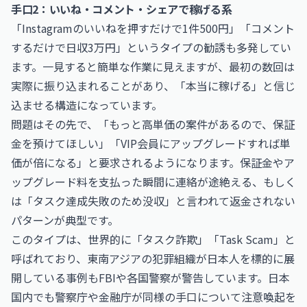
手口2：いいね・コメント・シェアで稼げる系
「Instagramのいいねを押すだけで1件500円」「コメント
するだけで日収3万円」というタイプの勧誘も多発してい
ます。一見すると簡単な作業に見えますが、最初の数回は
実際に振り込まれることがあり、「本当に稼げる」と信じ
込ませる構造になっています。
問題はその先で、「もっと高単価の案件があるので、保証
金を預けてほしい」「VIP会員にアップグレードすれば単
価が倍になる」と要求されるようになります。保証金やア
ップグレード料を支払った瞬間に連絡が途絶える、もしく
は「タスク達成失敗のため没収」と言われて返金されない
パターンが典型です。
このタイプは、世界的に「タスク詐欺」「Task Scam」と
呼ばれており、東南アジアの犯罪組織が日本人を標的に展
開している事例もFBIや各国警察が警告しています。日本
国内でも
警察庁
や
金融庁
が同様の手口について注意喚起を