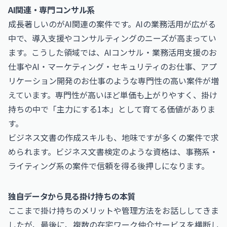
AI関連・専門コンサル系
成長著しいのがAI関連の案件です。AIの業務活用が広がる
中で、導入支援やコンサルティングのニーズが高まってい
ます。こうした領域では、
AIコンサル・業務活用支援のお
仕事
や
AI・マーケティング・セキュリティのお仕事
、
アプ
リケーション開発のお仕事
のような専門性の高い案件が増
えています。専門性が高いほど単価も上がりやすく、掛け
持ちの中で「主力にする1本」として育てる価値がありま
す。
ビジネス文書の作成スキルも、地味ですが多くの案件で求
められます。
ビジネス文書検定
のような資格は、事務系・
ライティング系の案件で信頼を得る後押しになります。
独自データから見る掛け持ちの本質
ここまで掛け持ちのメリットや管理方法をお話ししてきま
したが、最後に、複数の在宅ワーク仲介サービスを横断し