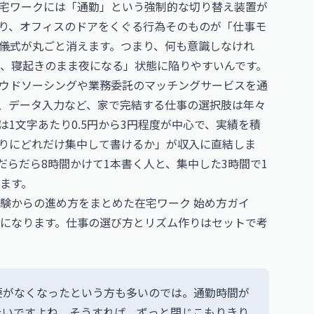
宅ワークには「通勤」という強制的な切り替え装置が
り、オフィスのドアをくぐる行為そのものが「仕事モ
儀式が丸ごと消えます。つまり、何も意識しなけれ
、寝起きのまま夜になる」状態に陥りやすいんです。
ウドソーシングや業務委託のマッチングサービスを通
グ、データ入力など、家で完結する仕事の選択肢は年々
は1文字あたり0.5円から3円程度が中心で、実績を積
りにどれだけ集中して書けるか」が収入に直結しま
らだら8時間かけて1本書く人と、集中した3時間で1
ます。
験からの進め方をまとめた
在宅ワーク 始め方ガイ
になります。仕事の選び方とリズム作りはセットで考
要がなくなったという方も多いのでは。通勤時間が
たいですよね。そうすれば、ずっと閉じこもりきり