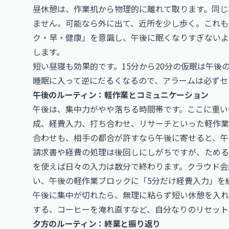
昼休憩は、作業机から物理的に離れて取ります。同じ
ません。可能なら外に出て、近所を少し歩く。これも
ク・早・健康」を意識し、午後に眠くなりすぎないよ
します。
短い昼寝も効果的です。15分から20分の仮眠は午後
睡眠に入って逆にだるくなるので、アラームは必ずセ
午後のルーティン：軽作業とコミュニケーション
午後は、集中力がやや落ちる時間帯です。ここに重い
成、経費入力、打ち合わせ、リサーチといった軽作業
合わせも、相手の都合が許すなら午後に寄せると、午
請求書や経費の処理は後回しにしがちですが、ためる
を使えば日々の入力は数分で終わります。クラウド会
い、午後の軽作業ブロックに「5分だけ経費入力」を
午後に集中が切れたら、無理に粘らず短い休憩を入れ
する、コーヒーを淹れ直すなど、自分なりのリセット
夕方のルーティン：終業と振り返り