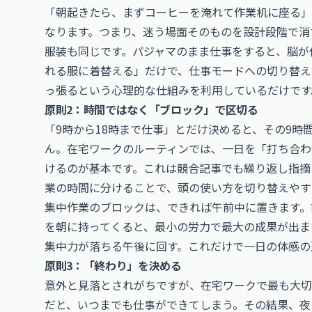
「朝起きたら、まずコーヒーを淹れて作業机に座る」
なります。つまり、迷う場面そのものを設計段階で消
服装も同じです。パジャマのまま仕事をすると、脳が
れる服に着替える」だけで、仕事モードへの切り替え
っ張るという心理的な仕組みを利用しているだけです
原則2：時間ではなく「ブロック」で区切る
「9時から18時まで仕事」とだけ決めると、その9
ん。在宅ワークのルーティンでは、一日を「打ち合わ
けるのが基本です。これは競合記事でも繰り返し指摘
業の時間に分けることで、頭の使い方を切り替えやす
集中作業のブロックは、できれば午前中に置きます。
を朝に持ってくると、最小の労力で最大の成果が出ま
集中力が落ちる午後に回す。これだけで一日の体感の
原則3：「終わり」を決める
意外と見落とされがちですが、在宅ワークで最も大切
だと、いつまでも仕事ができてしまう。その結果、夜