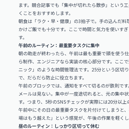
ます。競合記事でも「集中が切れたら散歩」という工
くことをおすすめします。
朝食は「ラク・早・健康」の3拍子で。手の込んだ料
かけご飯でも十分です。ここで時間と気力を使いすぎ
す。
午前のルーティン：最重要タスクに集中
朝の助走が終わったら、午前は最も重要で頭を使う仕
ら制作、エンジニアなら実装の核心部分です。ここで
ニック」のような時間管理法です。25分という区切
で、だらだら防止に役立ちます。
午前のブロックでは、通知をすべて切るのが鉄則です
メールは見ない。集中が一度途切れると、元の集中状
す。つまり、5秒のSNSチェックが実際には20分以
午前中にその日の最重要タスクを片付けてしまうと、
場はもう越えた」という感覚が、午後の作業を軽くし
昼のルーティン：しっかり区切って休む