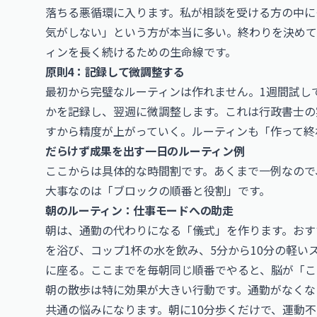
落ちる悪循環に入ります。私が相談を受ける方の中に
気がしない」という方が本当に多い。終わりを決めて
ィンを長く続けるための生命線です。
原則4：記録して微調整する
最初から完璧なルーティンは作れません。1週間試し
かを記録し、翌週に微調整します。これは行政書士の
すから精度が上がっていく。ルーティンも「作って終
だらけず成果を出す一日のルーティン例
ここからは具体的な時間割です。あくまで一例なので
大事なのは「ブロックの順番と役割」です。
朝のルーティン：仕事モードへの助走
朝は、通勤の代わりになる「儀式」を作ります。おす
を浴び、コップ1杯の水を飲み、5分から10分の軽
に座る。ここまでを毎朝同じ順番でやると、脳が「こ
朝の散歩は特に効果が大きい行動です。通勤がなくな
共通の悩みになります。朝に10分歩くだけで、運動