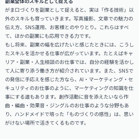
副業全体のスキルとして捉える
がま口づくりを副業として捉えると、実は「作る技術」以
外のスキルも育っていきます。写真撮影、文章での魅力の
伝え方、SNS運用、お客様とのやりとり。これらはすべ
て、ほかの副業にも応用できる力です。
もし将来、副業の幅を広げたいと感じたときには、こうし
たスキルを活かせる仕事が広がっています。たとえば
キャ
リア・副業・人生相談のお仕事
では、自分の経験を活かし
て人に寄り添う働き方が紹介されています。また、SNSで
の発信に手応えを感じた方なら、
AI・マーケティング・セ
キュリティのお仕事
のように、マーケティングの知識を仕
事にする道もあります。創作活動に音を添えたいなら
作
曲・編曲・効果音・ジングルのお仕事
のような分野もあ
り、ハンドメイドで培った「ものづくりの感性」は、思い
がけない場所で活きてくるものです。