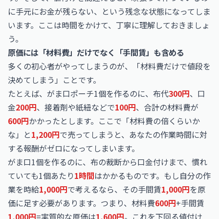
に手元にお金が残らない、という残念な状態になってしま
います。ここは時間をかけて、丁寧に理解しておきましょ
う。
原価には「材料費」だけでなく「手間賃」も含める
多くの初心者がやってしまうのが、「材料費だけで値段を
決めてしまう」ことです。
たとえば、がま口ポーチ1個を作るのに、布代
300円
、口
金
200円
、接着剤や紙紐などで
100円
、合計の材料費が
600円
かかったとします。ここで「材料費の倍くらいか
な」と
1,200円
で売ってしまうと、あなたの作業時間に対
する報酬がゼロになってしまいます。
がま口1個を作るのに、布の裁断から口金付けまで、慣れ
ていても1個あたり
1時間
はかかるものです。もし自分の作
業を時給
1,000円
で考えるなら、その手間賃
1,000円
を原
価に足す必要があります。つまり、材料費
600円
+手間賃
1,000円
=実質的な原価は
1,600円
。これを下回る値付け