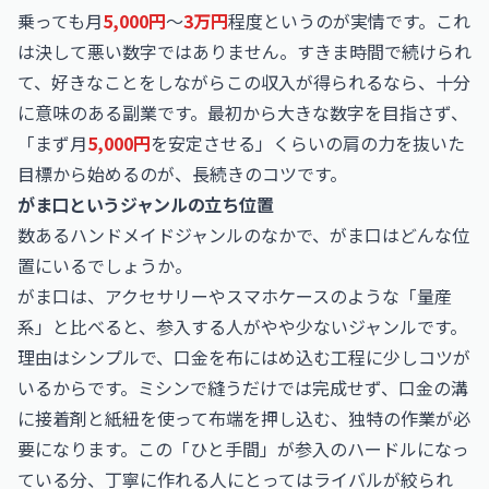
乗っても月
5,000円
〜
3万円
程度というのが実情です。これ
は決して悪い数字ではありません。すきま時間で続けられ
て、好きなことをしながらこの収入が得られるなら、十分
に意味のある副業です。最初から大きな数字を目指さず、
「まず月
5,000円
を安定させる」くらいの肩の力を抜いた
目標から始めるのが、長続きのコツです。
がま口というジャンルの立ち位置
数あるハンドメイドジャンルのなかで、がま口はどんな位
置にいるでしょうか。
がま口は、アクセサリーやスマホケースのような「量産
系」と比べると、参入する人がやや少ないジャンルです。
理由はシンプルで、口金を布にはめ込む工程に少しコツが
いるからです。ミシンで縫うだけでは完成せず、口金の溝
に接着剤と紙紐を使って布端を押し込む、独特の作業が必
要になります。この「ひと手間」が参入のハードルになっ
ている分、丁寧に作れる人にとってはライバルが絞られ