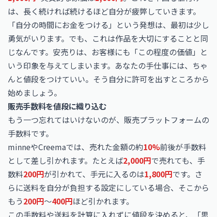
は、長く続ければ続けるほど自分が疲弊していきます。
「自分の時間にお金をつける」という発想は、最初は少し
勇気がいります。でも、これは作品を大切にすることと同
じなんです。安売りは、お客様にも「この程度の価値」と
いう印象を与えてしまいます。あなたの手仕事には、ちゃ
んと値段をつけていい。そう自分に許可を出すところから
始めましょう。
販売手数料を値段に織り込む
もう一つ忘れてはいけないのが、販売プラットフォームの
手数料です。
minneやCreemaでは、売れた金額の約
10%
前後が手数料
として差し引かれます。たとえば
2,000円
で売れても、手
数料
200円
が引かれて、手元に入るのは
1,800円
です。さ
らに送料を自分が負担する設定にしている場合、そこから
もう
200円
〜
400円
ほど引かれます。
この手数料や送料を計算に入れずに値段を決めると、「思