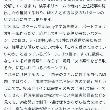
分解しておきます。検索ボリュームの傾向と上位記事の見
出しから推測する限り、ほとんどの方は次の3パターンの
いずれかに当てはまります。
1つ目は、スクールやUdemyで学習を終え、ポートフォリ
オも一応作ったが、応募しても一切返信が来ないパター
ン。2つ目は、5〜10件応募して1件だけ返信が来たもの
の、相場より明らかに安い案件で「これを受けて続けてい
いのか」と迷っているパターン。3つ目は、すでに数件こ
なしているが継続案件にならず、毎月「次の案件をどう取
るか」に追われているパターンです。
これらに共通するのは、「自分のスキルに対する自信の問
題」ではなく、「市場で評価される伝え方の問題」だとい
う点です。Webデザインは需要そのものは決して縮小して
いません。経済産業省の特定サービス産業実態調査などを
見ても、Web関連の制作市場は緩やかながら拡大を続けて
おり、案件の絶対数が減っているわけではないのです。に