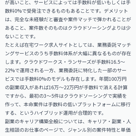
が高いこと、サービスによっては手数料が低いもしくは手
数料0%で受発注できるものもあることです。デメリット
は、完全な未経験だと審査や案件マッチで弾かれることが
あること、案件数そのものはクラウドソーシングよりは少
ないことです。
たとえば在宅ワーク求人サイトとしては、業務委託マッチ
ングサービスのうち手数料体系が大幅に異なるものが存在
します。クラウドワークス・ランサーズが手数料16.5〜
22%で運用される一方、業務委託に特化した一部のサー
ビスでは手数料0%のモデルも存在します。年間100万円
の副業収入があれば16万〜22万円が手数料で消える計算
ですから、最初の3〜5件はクラウドソーシングで実績を
作って、本命案件は手数料の低いプラットフォームに移行
する、というハイブリッド運用が合理的です。
副業のキャリア構築全般については、
キャリア・副業・人
生相談のお仕事
のページで、ジャンル別の案件特性と単価