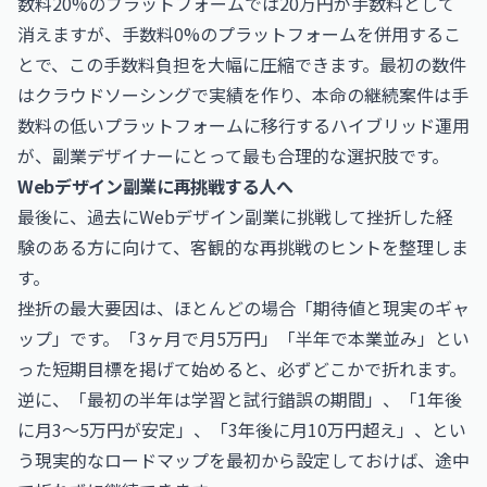
数料20%のプラットフォームでは20万円が手数料として
消えますが、手数料0%のプラットフォームを併用するこ
とで、この手数料負担を大幅に圧縮できます。最初の数件
はクラウドソーシングで実績を作り、本命の継続案件は手
数料の低いプラットフォームに移行するハイブリッド運用
が、副業デザイナーにとって最も合理的な選択肢です。
Webデザイン副業に再挑戦する人へ
最後に、過去にWebデザイン副業に挑戦して挫折した経
験のある方に向けて、客観的な再挑戦のヒントを整理しま
す。
挫折の最大要因は、ほとんどの場合「期待値と現実のギャ
ップ」です。「3ヶ月で月5万円」「半年で本業並み」とい
った短期目標を掲げて始めると、必ずどこかで折れます。
逆に、「最初の半年は学習と試行錯誤の期間」、「1年後
に月3〜5万円が安定」、「3年後に月10万円超え」、とい
う現実的なロードマップを最初から設定しておけば、途中