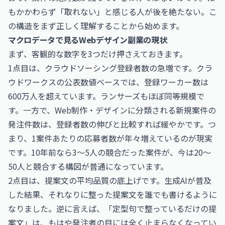
もかかわらず「取れない」と感じる人が後を絶たない。こ
の構造をまず正しく理解することから始めます。
マクロデータで見るWebデザイン副業の現状
まず、客観的な数字を3つだけ押さえておきます。
1点目は、クラウドソーシング登録者数の急増です。クラ
ウドワークスの公表数値ベースでは、登録ワーカー数は
600万人を超えています。ランサーズもほぼ同等規模で
す。一方で、Web制作・デザインに分類される新規案件の
発注件数は、登録者数の伸びと比較すれば緩やかです。つ
まり、1案件あたりの応募者数が年々増えているのが現実
です。10年前なら3〜5人の競合だった案件が、今は20〜
50人と競合する構図が普通になっています。
2点目は、提案文の平均品質の底上げです。生成AIが普及
した結果、それなりに整った提案文を誰でも書けるように
なりました。逆に言えば、「定型句で整っているだけの提
案文」は、もはや発注者の目には全く止まらなくなってい