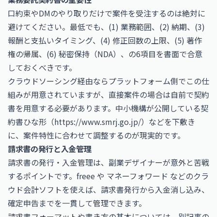
口約束やDMのやり取りだけで案件を受注するのは絶対に
避けてください。最低でも、(1) 業務範囲、(2) 納期、(3)
報酬と支払いタイミング、(4) 修正回数の上限、(5) 著作
権の帰属、(6) 秘密保持（NDA）、の6項目を書面で合意
しておくべきです。
クラウドソーシング経由ならプラットフォーム側でこの仕
組みが用意されていますが、直接案件の場合は自前で契約
書を用意する必要があります。中小機構が公開している契
約書ひな形（
https://www.smrj.go.jp/）などを下敷き
に、案件特性に合わせて調整するのが現実的です。
請求書の発行と入金管理
請求書の発行・入金管理は、副業デザイナーが意外と苦戦
するポイントです。freee や マネーフォワード などのクラ
ウド会計ソフトを使えば、請求書発行から入金消し込み、
確定申告までを一貫して管理できます。
請求書フォーマットや書き方の基本については、別記事の