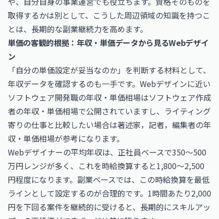
や、自分自身の事業運営でも役立ちます。資格そのものを
取得するかは別として、こうした周辺領域の知識を持つこ
とは、長期的な副業継続力を高めます。
単価の客観的根拠：年収・単価データから見るWebデザイ
ン
「自分の単価設定が妥当なのか」を判断する材料として、
年収データを確認するのも一手です。Webデザインに近い
ソフトウェア開発職の年収・単価相場は
ソフトウェア作成
者の年収・単価相場
で公開されていますし、ライティング
寄りの仕事と比較したい場合は
著述家，記者，編集者の年
収・単価相場
が参考になります。
Webデザイナーの平均年収は、正社員ベースで350〜500
万円レンジが多く、これを時給換算すると1,800〜2,500
円程度になります。副業ベースでは、この時給換算を最低
ラインとして設定するのが合理的です。1時間あたり2,000
円を下回る案件を継続的に受けると、長期的にスキルアッ