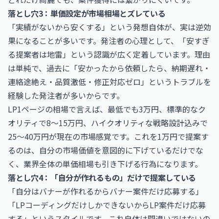
落とし穴3：単価設定が市場相場とズレている
「実績がないから安くする」という発想自体が、実は逆効
果になることが多いです。発注者の心理として、「安すぎ
る提案者は地雷」という認識が広く定着しています。理由
は単純で、過去に「安かったから依頼したら、納期遅れ・
連絡途絶え・品質激低・修正対応ゼロ」というトラブルを
経験した発注者が多いからです。
LP1ページの相場で言えば、最低でも3万円、標準的なク
オリティで8〜15万円、ハイクオリティな戦略設計込みで
25〜40万円が現在の市場感覚です。これを1万円で提案す
るのは、自分の市場価値を意図的に下げているだけでな
く、業界全体の単価相場も引き下げる行為になります。
落とし穴4：「自分が作れるもの」だけで提案している
「自分はバナーが作れるからバナー案件だけ応募する」
「LPコーディングだけしかできないからLP案件だけ応募
する」というスタイルです。これ自体は間違いではないの