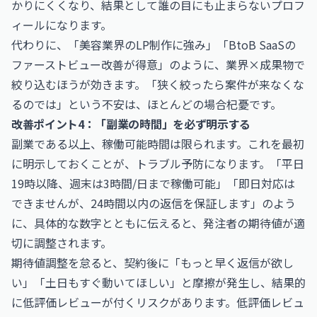
かりにくくなり、結果として誰の目にも止まらないプロフ
ィールになります。
代わりに、「美容業界のLP制作に強み」「BtoB SaaSの
ファーストビュー改善が得意」のように、業界×成果物で
絞り込むほうが効きます。「狭く絞ったら案件が来なくな
るのでは」という不安は、ほとんどの場合杞憂です。
改善ポイント4：「副業の時間」を必ず明示する
副業である以上、稼働可能時間は限られます。これを最初
に明示しておくことが、トラブル予防になります。「平日
19時以降、週末は3時間/日まで稼働可能」「即日対応は
できませんが、24時間以内の返信を保証します」のよう
に、具体的な数字とともに伝えると、発注者の期待値が適
切に調整されます。
期待値調整を怠ると、契約後に「もっと早く返信が欲し
い」「土日もすぐ動いてほしい」と摩擦が発生し、結果的
に低評価レビューが付くリスクがあります。低評価レビュ