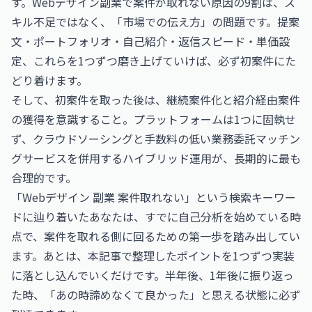
す。Webデザイン副業で案件が取れない原因の9割は、ス
キル不足ではなく、「市場での伝え方」の問題です。提案
文・ポートフォリオ・自己紹介・返信スピード・単価設
定、これらを1つずつ磨き上げていけば、必ず初案件にた
どり着けます。
そして、初案件を取った後は、継続案件化と紹介経由案件
の獲得を意識すること。プラットフォームは1つに固執せ
ず、クラウドソーシングと手数料の低い業務委託マッチン
グサービスを併用するハイブリッド運用が、長期的に最も
合理的です。
「Webデザイン 副業 案件取れない」という検索キーワー
ドに辿り着いたあなたは、すでに自己分析を始めている時
点で、案件を取れる側に回るための第一歩を踏み出してい
ます。あとは、本記事で整理したポイントを1つずつ実装
に落とし込んでいくだけです。半年後、1年後に振り返っ
た時、「あの時諦めなくて良かった」と思える状態に必ず