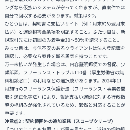
ングなら仮払いシステムが守ってくれますが、直案件では
自分で回収する必要があります。対策は3つ。
ひとつ目は、契約書に支払いサイト（例：月末締め翌月末
払い）と遅延損害金条項を明記すること。ふたつ目は、新
規取引先には初回のみ着手金30〜50%を請求すること。
みっつ目は、与信不安のあるクライアントは法人登記簿を
確認し、必要なら案件を断る勇気を持つことです。
万一未払いが発生した場合は、内容証明郵便での督促、少
額訴訟、フリーランス・トラブル110番（厚生労働省の無
料相談窓口）の利用などの選択肢があります。2024年11
月施行のフリーランス保護新法（フリーランス・事業者間
取引適正化等法）により、報酬支払い遅延に対する行政指
導の枠組みが強化されているため、毅然と対応することが
重要です。
注意点2：契約範囲外の追加業務（スコープクリープ）
「ついでにこれもお願い」が積み重なって、当初の契約報