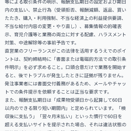
等による取引条件の明示、報酬支払期日の設定および期日
内の支払い、禁止行為（受領拒否、報酬減額、返品、買い
たたき、購入・利用強制、不当な経済上の利益提供要請、
不当な給付内容の変更・やり直し）、募集情報の的確表
示、育児介護等と業務の両立に対する配慮、ハラスメント
対策、中途解除等の事前予告です。
直営業のフリーランスがこの法律を活用するうえでのポイ
ントは、契約締結時に「書面または電磁的方法での取引条
件明示」を必ず求めること。口頭合意だけで業務を開始す
ると、後でトラブルが発生したときに証拠が残りません。
発注事業者には書面交付義務があるため、メールやチャッ
トでの条件提示を依頼することは正当な要求です。
また、報酬支払期日は「成果物受領日から起算して60日
以内のできる限り短い期間内」と定められています。「検
収後に支払う」「翌々月末払い」といった慣行で60日を
超える支払いサイトを提示された場合、それは違法状態の