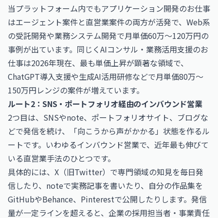
当プラットフォーム内でも
アプリケーション開発のお仕事
はエージェント案件と直営業案件の両方が活発で、Web系
の受託開発や業務システム開発で月単価60万〜120万円の
事例が出ています。同じく
AIコンサル・業務活用支援のお
仕事
は2026年現在、最も単価上昇が顕著な領域で、
ChatGPT導入支援や生成AI活用研修などで月単価80万〜
150万円レンジの案件が増えています。
ルート2：SNS・ポートフォリオ経由のインバウンド営業
2つ目は、SNSやnote、ポートフォリオサイト、ブログな
どで発信を続け、「向こうから声がかかる」状態を作るル
ートです。いわゆるインバウンド営業で、近年最も伸びて
いる直営業手法のひとつです。
具体的には、X（旧Twitter）で専門領域の知見を毎日発
信したり、noteで実務記事を書いたり、自分の作品集を
GitHubやBehance、Pinterestで公開したりします。発信
量が一定ラインを超えると、企業の採用担当者・事業責任