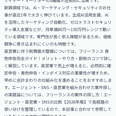
ザイナー・マーケターの3職種が圧倒的に活発です。
新興領域では、
AI・マーケティング・セキュリティのお仕
事
が直近1年で大きく伸びています。生成AI活用支援、AI
を活用したマーケティング自動化、ゼロトラストセキュリ
ティ導入支援などが、月単価80万〜150万円レンジで動い
ている領域です。専門性が高く参入障壁があるため、価格
競争に巻き込まれにくいのも特徴です。
直営業に伴う税務面の整備については、
フリーランス 青
色申告完全ガイド！メリット・やり方・節税のコツ
で詳し
く解説しています。直営業で売上が増えると、必然的に確
定申告・青色申告・インボイス対応の重要性が増すため、
早めに会計まわりの仕組み化を進めることをおすすめしま
す。エージェント・SNS・直営業を組み合わせた案件探し
の実践論については、
フリーランスの案件の探し方｜エー
ジェント・直営業・SNSの比較【2026年版】
で各経路の
使い分けを整理しているので、本記事と合わせて参照して