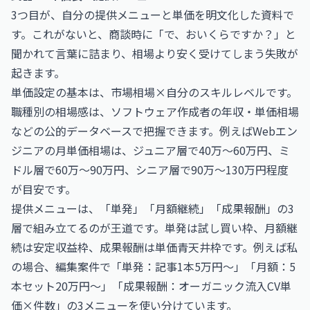
3つ目が、自分の提供メニューと単価を明文化した資料で
す。これがないと、商談時に「で、おいくらですか？」と
聞かれて言葉に詰まり、相場より安く受けてしまう失敗が
起きます。
単価設定の基本は、市場相場×自分のスキルレベルです。
職種別の相場感は、
ソフトウェア作成者の年収・単価相場
などの公的データベースで把握できます。例えばWebエン
ジニアの月単価相場は、ジュニア層で40万〜60万円、ミ
ドル層で60万〜90万円、シニア層で90万〜130万円程度
が目安です。
提供メニューは、「単発」「月額継続」「成果報酬」の3
層で組み立てるのが王道です。単発は試し買い枠、月額継
続は安定収益枠、成果報酬は単価青天井枠です。例えば私
の場合、編集案件で「単発：記事1本5万円〜」「月額：5
本セット20万円〜」「成果報酬：オーガニック流入CV単
価×件数」の3メニューを使い分けています。