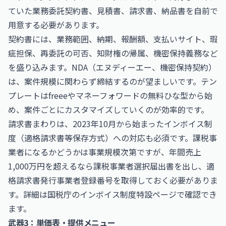
ていた業務委託契約書、見積書、請求書、納品書を自前で
用意する必要があります。
契約書には、業務範囲、納期、報酬額、支払いサイト、瑕
疵担保、再委託の可否、知財権の帰属、機密保持義務など
を盛り込みます。NDA（エヌディーエー、機密保持契約）
は、案件規模に関わらず締結するのが望ましいです。テン
プレートはfreeeやマネーフォワードの無料ひな型から始
め、案件ごとにカスタマイズしていくのが効率的です。
請求書まわりは、2023年10月から始まったインボイス制
度（適格請求書等保存方式）への対応も必須です。課税事
業者になるかどうかは事業規模次第ですが、年間売上
1,000万円を超えるなら課税事業者選択届出書を出し、適
格請求書発行事業者登録番号を取得しておく必要がありま
す。詳細は
国税庁
のインボイス制度特設ページで確認でき
ます。
武器3：単価表・提供メニュー