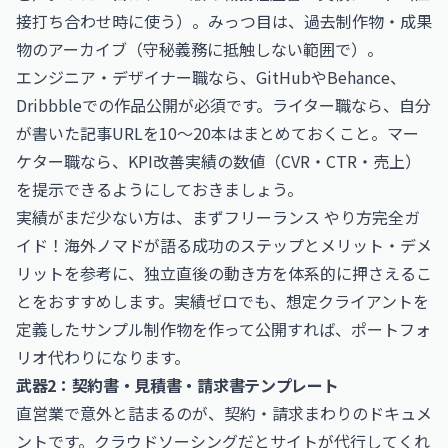
接打ち合わせ時に使う）。みっつ目は、過去制作物・成果
物のアーカイブ（守秘義務に抵触しない範囲で）。
エンジニア・デザイナー職なら、GitHubやBehance、
Dribbbleでの作品公開が必須です。ライター職なら、自分
が書いた記事URLを10〜20本はまとめておくこと。マー
ケター職なら、KPI改善実績の数値（CVR・CTR・売上）
を提示できるようにしておきましょう。
実績がまだ少ない方は、まず
フリーランス やり方完全ガ
イド！海外ノマドが語る成功のステップとメリット・デメ
リット
を参考に、独立直後の動き方を体系的に押さえるこ
とをおすすめします。実績ゼロでも、想定クライアントを
定義したサンプル制作物を作って公開すれば、ポートフォ
リオ代わりになります。
武器2：契約書・見積書・請求書テンプレート
直営業で意外と詰まるのが、契約・請求まわりのドキュメ
ントです。クラウドソーシングだとサイトが代行してくれ