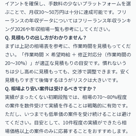
イアントを確保し、手数料の少ないプラットフォームを選
ぶことで、月収30〜50万円は十分に達成可能です。フリ
ーランスの年収データについては
フリーランス年収ランキ
ング2026
や
年収相場一覧
も参考にしてください。
Q. 見積もりの出し方がわかりません？
まずは上記の相場表を参考に、作業時間を見積もってくだ
さい。「作業時間 × 希望時給 ＋ 修正対応分（作業時間の
20〜30%）」が適正な見積もりの目安です。慣れないう
ちは少し高めに見積もっても、交渉で調整できます。安く
見積もりすぎて後悔するほうがリスクは大きいです。
Q. 相場より安い案件は受けるべきですか？
実績がまったくない初期段階では、相場の70〜80%程度
の案件を数件受けて実績を作ることは戦略的に有効です。
ただし、いつまでも低単価の案件を受け続けることは避け
てください。目安として、10件程度の実績ができたら相
場価格以上の案件のみに応募することをおすすめします。