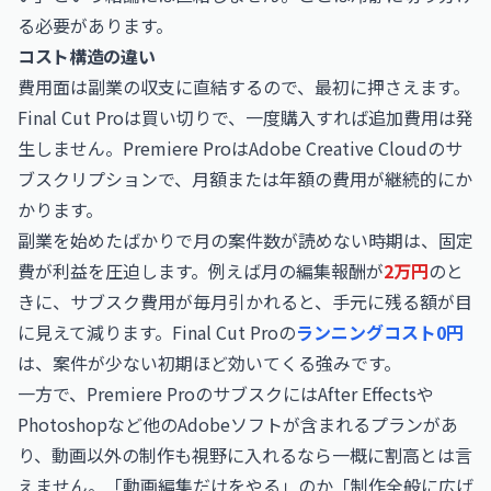
る必要があります。
コスト構造の違い
費用面は副業の収支に直結するので、最初に押さえます。
Final Cut Proは買い切りで、一度購入すれば追加費用は発
生しません。Premiere ProはAdobe Creative Cloudのサ
ブスクリプションで、月額または年額の費用が継続的にか
かります。
副業を始めたばかりで月の案件数が読めない時期は、固定
費が利益を圧迫します。例えば月の編集報酬が
2万円
のと
きに、サブスク費用が毎月引かれると、手元に残る額が目
に見えて減ります。Final Cut Proの
ランニングコスト0円
は、案件が少ない初期ほど効いてくる強みです。
一方で、Premiere ProのサブスクにはAfter Effectsや
Photoshopなど他のAdobeソフトが含まれるプランがあ
り、動画以外の制作も視野に入れるなら一概に割高とは言
えません。「動画編集だけをやる」のか「制作全般に広げ