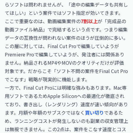
らソフトは問われませんが、「途中の編集データも共有し
てほしい」という案件ではソフト指定が効いてきます。
ここで重要なのは、動画編集案件の
7割以上
が「完成品の
動画ファイル納品」で完結するという点です。つまり編集
データの互換性が問われない案件のほうが圧倒的に多い。
この層に対しては、Final Cut Proで編集していようが
Premiere Proで編集していようが、発注者には関係あり
ません。納品されるMP4やMOVのクオリティだけが評価
対象です。だからこそ「ソフト不問の案件をFinal Cut Pro
でこなす」戦略が現実的に機能します。
一方で、Final Cut Proには明確な強みもあります。Mac専
用ソフトであるためApple Siliconへの最適化が徹底され
ており、書き出し（レンダリング）速度が速い傾向があり
ます。月額や年額のサブスクではなく
買い切り
であるた
め、ランニングコストが発生しないのも副業の収支管理上
は無視できません。この2点は、案件をこなす速度とコス