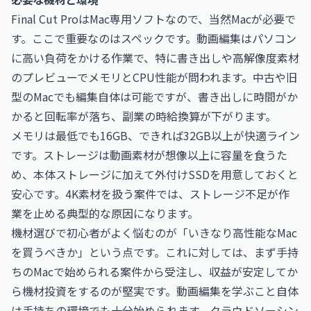
Final Cut ProはMac専用ソフトなので、当然Macが必要で
す。ここで重要なのはスペックです。動画編集はパソコン
に高い負荷をかける作業で、特に書き出しや高解像度素材
のプレビューでメモリとCPU性能が問われます。中古や旧
型のMacでも編集自体は可能ですが、書き出しに時間がか
かると回転率が落ち、副業の時給換算が下がります。
メモリは最低でも16GB、できれば32GB以上が快適ライン
です。ストレージは動画素材が想像以上に容量を食うた
め、本体ストレージに加えて外付けSSDを用意しておくと
安心です。4K素材を扱う案件では、ストレージ不足が作
業を止める典型的な原因になります。
機材選びで初心者がよく悩むのが「いきなり高性能なMac
を買うべきか」という点です。これに対しては、まず手持
ちのMacで始められる案件から受注し、収益が安定してか
ら機材投資をするのが堅実です。動画編集を学ぶこと自体
は手持ちの環境でも十分始められます。クラウドソーシン