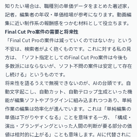
知りたい場合は、職種別の単価データをまとめた
著述家，
記者，編集者の年収・単価相場
が参考になります。動画編
集に近い制作系の報酬感をつかむ材料として役立ちます。
Final Cut Pro案件の需要と将来性
「Final Cut Proの案件は減っていくのではないか」という
不安は、検索者がよく抱くものです。これに対する私の見
方は、「ソフト指定としてのFinal Cut Pro案件は今後も
多数派にはならないが、ソフト不問の案件は安定して存在
し続ける」というものです。
将来性を語るうえで無視できないのが、AIの台頭です。自
動文字起こし、自動カット、自動テロップ生成といった機
能が編集ソフトやプラグインに組み込まれつつあり、単純
作業の編集は効率化が進んでいます。これは「単純編集の
単価は下がりやすくなる」ことを意味する一方、「構成・
演出・ブランディングといった人間の判断が要る部分の価
値は相対的に上がる」ことも意味します。AIに代替されに