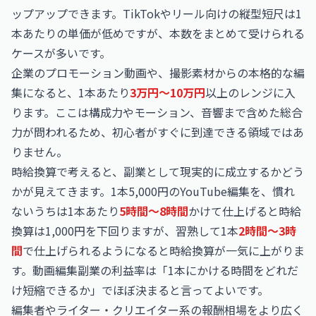
ップアップできます。TikTokやリール向けの縦型短尺は1
本あたりの単価が低めですが、本数をまとめて受けられる
ケースが多いです。
企業のプロモーション動画や、撮影素材からの本格的な編
集になると、1本あたり
3万円〜10万円
以上のレンジに入
ります。ここは構成力やモーション、音響まで含めた総合
力が問われるため、初心者がすぐに到達できる領域ではあ
りません。
時給換算で考えると、副業として現実的に成立するかどう
かが見えてきます。1本5,000円のYouTube編集を、慣れ
ないうちは1本あたり
5時間〜8時間
かけて仕上げると時給
換算は1,000円を下回りますが、習熟して1本
2時間〜3時
間
で仕上げられるようになると時給換算が一気に上がりま
す。動画編集副業の利益率は「1本にかける時間をどれだ
け短縮できるか」でほぼ決まると言ってよいです。
編集者やライター・クリエイター系の報酬相場をより広く