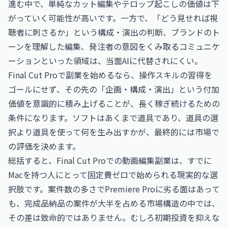
進む中で、単純なカット編集やテロップ起こしの価値は下
がっていく可能性が高いです。一方で、「どう見せれば視
聴者に刺さるか」という構成・演出の判断、ブランドのト
ーンを理解した編集、発注者の意図をくみ取るコミュニケ
ーションといった領域は、当面AIに代替されにくい。
Final Cut Proで副業を始めるなら、操作スキルの習得を
ゴールにせず、その先の「企画・構成・演出」という付加
価値を意識的に積み上げることが、長く稼ぎ続けるための
条件になります。ソフトはあくまで道具であり、道具の選
択より道具を使って何を生み出すかが、最終的には市場で
の評価を決めます。
総括すると、Final Cut Proでの動画編集副業は、すでに
Macを持つ人にとって固定費ゼロで始められる現実的な選
択肢です。案件数の多さでPremiere Proに劣る面はあって
も、完成品納品の案件が大半を占める市場構造の中では、
その差は致命的ではありません。むしろ初期投資を抑えな