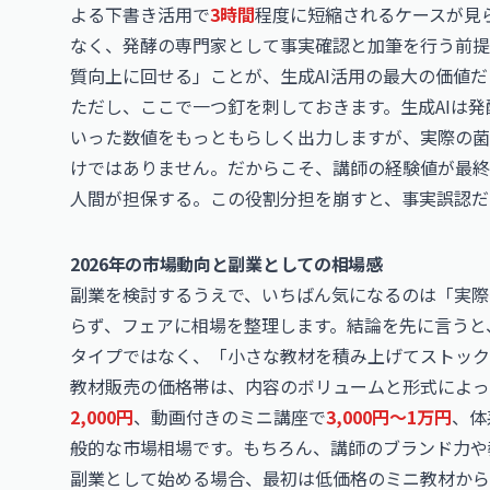
よる下書き活用で
3時間
程度に短縮されるケースが見
なく、発酵の専門家として事実確認と加筆を行う前提
質向上に回せる」ことが、生成AI活用の最大の価値
ただし、ここで一つ釘を刺しておきます。生成AIは発
いった数値をもっともらしく出力しますが、実際の菌
けではありません。だからこそ、講師の経験値が最終
人間が担保する。この役割分担を崩すと、事実誤認だ
2026年の市場動向と副業としての相場感
副業を検討するうえで、いちばん気になるのは「実際
らず、フェアに相場を整理します。結論を先に言うと
タイプではなく、「小さな教材を積み上げてストック
教材販売の価格帯は、内容のボリュームと形式によっ
2,000円
、動画付きのミニ講座で
3,000円〜1万円
、体
般的な市場相場です。もちろん、講師のブランド力や
副業として始める場合、最初は低価格のミニ教材から