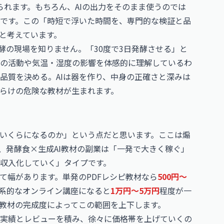
られます。もちろん、AIの出力をそのまま使うのでは
です。この「時短で浮いた時間を、専門的な検証と品
だと考えています。
酵の現場を知りません。「30度で3日発酵させる」と
の活動や気温・湿度の影響を体感的に理解しているわ
品質を決める。AIは器を作り、中身の正確さと深みは
らけの危険な教材が生まれます。
いくらになるのか」という点だと思います。ここは煽
、発酵食×生成AI教材の副業は「一発で大きく稼ぐ」
収入化していく」タイプです。
て幅があります。単発のPDFレシピ教材なら
500円〜
系的なオンライン講座になると
1万円〜5万円
程度が一
教材の完成度によってこの範囲を上下します。
実績とレビューを積み、徐々に価格帯を上げていくの