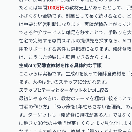
たとえば年間
100万円
の教材売上があったとして、手
小さくない金額です。副業として長く続けるなら、ど
は重要な経営判断になります。実績が積み上がってき
できる仲介サービスに軸足を移すことで、手取りを大
在宅で完結する専門スキルの提供先を探すなら、
AI
用をサポートする案件も選択肢になります。発酵食教
は、こうした領域にも転用できるからです。
生成AIで発酵食教材を作る具体的な手順
ここからは実務です。生成AIを使って発酵食教材を
ます。大枠は5つのステップに分かれます。
ステップ1:テーマとターゲットを1つに絞る
最初にやるべきは、教材のテーマを極端に絞ることで
甘酒の作り方」「ぬか床を1年枯らさない管理術」の
す。ターゲットも「発酵食に興味がある人」ではなく
に飽きた30代の共働き世帯」くらいまで具体化しま
なぜここまで絞るのか。教材は「誰の・どんな悩みを