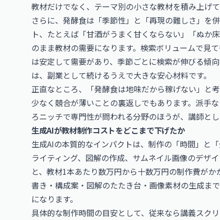
教材だけでなく、テーマ別の小さな教材を積み上げて
さらに、発酵食は「季節性」と「再現の難しさ」を併
ト、たとえば「甘酒がうまく甘くならない」「ぬか床
のまま教材の需要になります。検索ボリュームで見て
は安定して需要があり、季節ごとに検索が伸びる傾向
は、副業として続けるうえで大きな安心材料です。
正直なところ、「発酵食は地味だから稼げない」と考
少なく競合が薄いことの裏返しでもあります。派手な
ろニッチで専門性が問われる分野のほうが、講師とし
生成AIが教材制作コストをどこまで下げたか
生成AIの本質的なインパクトは、制作の「時間」と
ライティング、図解の作成、サムネイル画像のデザイ
と、教材1本あたり数万円から十数万円の制作費がか
書き・構成案・図解のたたき台・画像素材の生成まで
になります。
具体的な制作時間の目安として、従来なら講義スクリ