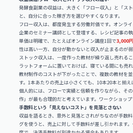
発酵食副業の収益は、大きく「フロー収入」と「スト
と、自分に合った稼ぎ方を選びやすくなります。
フロー収入は、都度発生する労働対価です。オンライ
企業のセミナー講師として登壇する、レシピ記事の執
単価は明確で、たとえばオンライン講座1回で
3,00
性は高い一方、自分が動かないと収入が止まるのが弱
ストック収入は、一度作った教材が繰り返し売れるこ
ラットフォームに置いておけば、寝ている間にも売れ
教材制作のコストが下がったことで、複数の教材を並
す。1本あたりの売上は小さくても、10本20本と揃
個人的には、フローで実績と信頼を作りながら、その
作」が最も合理的だと考えています。ワークショップ
手数料という「見えないコスト」を見落とさない
収益を語るとき、意外と見落とされがちなのが手数料
グを使うと、売上に対して手数料が差し引かれます。
度で、決済手数料が別途かかる場合もあります。