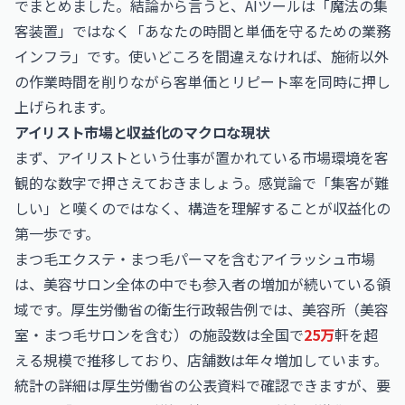
でまとめました。結論から言うと、AIツールは「魔法の集
客装置」ではなく「あなたの時間と単価を守るための業務
インフラ」です。使いどころを間違えなければ、施術以外
の作業時間を削りながら客単価とリピート率を同時に押し
上げられます。
アイリスト市場と収益化のマクロな現状
まず、アイリストという仕事が置かれている市場環境を客
観的な数字で押さえておきましょう。感覚論で「集客が難
しい」と嘆くのではなく、構造を理解することが収益化の
第一歩です。
まつ毛エクステ・まつ毛パーマを含むアイラッシュ市場
は、美容サロン全体の中でも参入者の増加が続いている領
域です。厚生労働省の衛生行政報告例では、美容所（美容
室・まつ毛サロンを含む）の施設数は全国で
25万
軒を超
える規模で推移しており、店舗数は年々増加しています。
統計の詳細は
厚生労働省
の公表資料で確認できますが、要