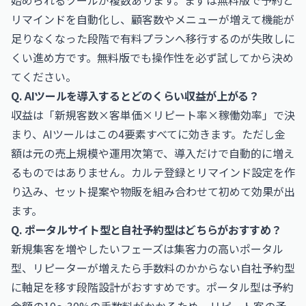
始められるツールが複数あります。まずは無料版で予約と
リマインドを自動化し、顧客数やメニューが増えて機能が
足りなくなった段階で有料プランへ移行するのが失敗しに
くい進め方です。無料版でも操作性を必ず試してから決め
てください。
Q. AIツールを導入するとどのくらい収益が上がる？
収益は「新規客数×客単価×リピート率×稼働効率」で決
まり、AIツールはこの4要素すべてに効きます。ただし金
額は元の売上規模や運用次第で、導入だけで自動的に増え
るものではありません。カルテ登録とリマインド設定を作
り込み、セット提案や物販を組み合わせて初めて効果が出
ます。
Q. ポータルサイト型と自社予約型はどちらがおすすめ？
新規集客を増やしたいフェーズは集客力の高いポータル
型、リピーターが増えたら手数料のかからない自社予約型
に軸足を移す段階設計がおすすめです。ポータル型は予約