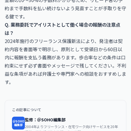
金額の10〜30%の手数料がかかるため、リピート客の予
約まで手数料を払い続けないよう見直すことが手取りを守
る鍵です。
Q. 業務委託でアイリストとして働く場合の報酬の注意点
は？
2024年施行のフリーランス保護新法により、発注者は契
約内容を書面等で明示し、原則として受領日から60日以
内に報酬を支払う義務があります。歩合率などの条件は口
約束にせず必ず書面やメッセージで残してください。不利
益な条項があれば弁護士や専門家への相談をおすすめしま
す。
この記事について
監修：＠SOHO編集部
＠SOHO
編集部
2004年よりフリーランス・在宅ワーク向けサービスを20年