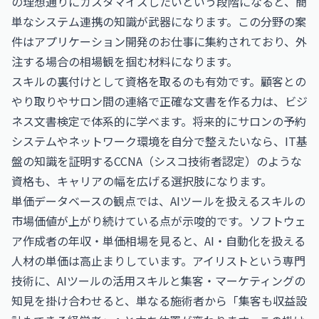
の理想通りにカスタマイズしたいという段階になると、簡
単なシステム連携の知識が武器になります。この分野の案
件は
アプリケーション開発のお仕事
に集約されており、外
注する場合の相場観を掴む材料になります。
スキルの裏付けとして資格を取るのも有効です。顧客との
やり取りやサロン間の連絡で正確な文書を作る力は、
ビジ
ネス文書検定
で体系的に学べます。将来的にサロンの予約
システムやネットワーク環境を自分で整えたいなら、IT基
盤の知識を証明する
CCNA（シスコ技術者認定）
のような
資格も、キャリアの幅を広げる選択肢になります。
単価データベースの観点では、AIツールを扱えるスキルの
市場価値が上がり続けている点が示唆的です。
ソフトウェ
ア作成者の年収・単価相場
を見ると、AI・自動化を扱える
人材の単価は高止まりしています。アイリストという専門
技術に、AIツールの活用スキルと集客・マーケティングの
知見を掛け合わせると、単なる施術者から「集客も収益設