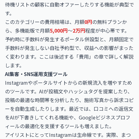
待機リストの顧客に自動オファーしたりする機能が典型で
す。
このカテゴリーの費用相場は、月額
0円
の無料プランか
ら、多機能版で月額
5,000円
〜
2万円
程度が中心帯です。
予約時に手数料が発生するポータル併設型と、月額固定で
手数料が発生しない自社予約型で、収益への影響がまった
く変わります。ここは後述する「費用」の章で詳しく解説
します。
AI集客・SNS運用支援ツール
Instagramやポータルサイトからの新規流入を増やすため
のツールです。AIが投稿文やハッシュタグを提案したり、
投稿の最適な時間帯を分析したり、施術写真から訴求コピ
ーを自動生成したりします。最近では、口コミへの返信文
をAIが下書きしてくれる機能や、Googleビジネスプロフ
ィールの最適化を支援するツールも増えました。
アイリストにとってInstagramは生命線です。実際、まつ