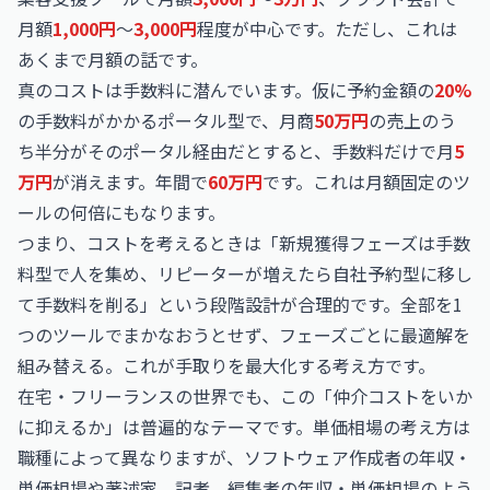
月額
1,000円
〜
3,000円
程度が中心です。ただし、これは
あくまで月額の話です。
真のコストは手数料に潜んでいます。仮に予約金額の
20%
の手数料がかかるポータル型で、月商
50万円
の売上のう
ち半分がそのポータル経由だとすると、手数料だけで月
5
万円
が消えます。年間で
60万円
です。これは月額固定のツ
ールの何倍にもなります。
つまり、コストを考えるときは「新規獲得フェーズは手数
料型で人を集め、リピーターが増えたら自社予約型に移し
て手数料を削る」という段階設計が合理的です。全部を1
つのツールでまかなおうとせず、フェーズごとに最適解を
組み替える。これが手取りを最大化する考え方です。
在宅・フリーランスの世界でも、この「仲介コストをいか
に抑えるか」は普遍的なテーマです。単価相場の考え方は
職種によって異なりますが、
ソフトウェア作成者の年収・
単価相場
や
著述家，記者，編集者の年収・単価相場
のよう