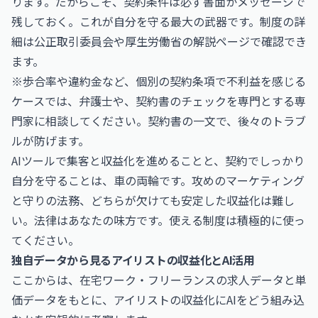
ります。だからこそ、契約条件は必ず書面かメッセージで
残しておく。これが自分を守る最大の武器です。制度の詳
細は
公正取引委員会
や
厚生労働省
の解説ページで確認でき
ます。
※歩合率や違約金など、個別の契約条項で不利益を感じる
ケースでは、弁護士や、契約書のチェックを専門とする専
門家に相談してください。契約書の一文で、後々のトラブ
ルが防げます。
AIツールで集客と収益化を進めることと、契約でしっかり
自分を守ることは、車の両輪です。攻めのマーケティング
と守りの法務、どちらが欠けても安定した収益化は難し
い。法律はあなたの味方です。使える制度は積極的に使っ
てください。
独自データから見るアイリストの収益化とAI活用
ここからは、在宅ワーク・フリーランスの求人データと単
価データをもとに、アイリストの収益化にAIをどう組み込