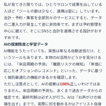
私が見てきた限りでは、ひとりサロンで成果を出している
人ほど「ツールの数は少なく、連携は密に」しています。
会計・予約・集客を全部別々のサービスにすると、データ
の二重入力が発生して逆に非効率です。まずは予約管理を
中心に据えて、そこにSNSと会計を連携させる設計がおす
すめです。
AIの提案精度と学習データ
AI機能をうたっていても、実態は単なる自動送信だけ、と
いうツールもあります。本物のAI活用かどうかを見分ける
には、「来店周期の予測」「離脱リスクの検知」「単価に
応じたオプションのレコメンド」といった、データに基づ
く個別最適化の機能があるかを確認します。
ただし注意点として、AIの提案は
100%
正しいわけではあ
りません。来店周期の予測も、あくまで過去データからの
推定です。最終判断は必ず人が行う。AIは「お声がけの候
補を出す」までで、実際に何を勧めるかはアイリスト自身