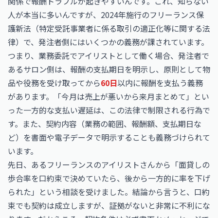
関係で報酬トラブルが起きやすいんです。これ、知らない
人が本当に多いんですが、2024年施行のフリーランス保
護新法（特定受託事業者に係る取引の適正化等に関する法
律）で、発注者側にはいくつかの義務が課されています。
つまり、業務委託でアイリストとして働く場合、発注者で
あるサロン側は、報酬の支払期日を明示し、原則として物
品や役務を受け取ってから
60日
以内に報酬を支払う義務
があります。「今月は売上が悪いから来月まとめて」とい
った一方的な支払い遅延は、この法律で制限される行為で
す。また、契約内容（業務の範囲、報酬額、支払期日な
ど）を書面や電子データで明示することも義務づけられて
います。
先日、あるフリーランスのアイリストさんから「面貸しの
歩合率を口約束で決めていたら、後から一方的に率を下げ
られた」という相談を受けました。結論から言うと、口約
束でも契約は成立しますが、証拠がないと非常に不利にな