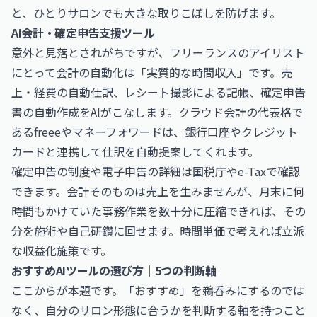
と、ひとりサロンでも大きな取りこぼしを防げます。
AI会計・確定申告支援ツール
意外と見落とされがちですが、フリーランスのアイリスト
にとって会計の自動化は「実質的な時間収入」です。売
上・経費の自動仕訳、レシート撮影による記帳、確定申告
書の自動作成をAIがこなします。クラウド会計の代表格で
ある
freee
や
マネーフォワード
は、銀行口座やクレジット
カードと連携して仕訳を自動提案してくれます。
確定申告の制度や電子申告の詳細は
国税庁
や
e-Tax
で確認
できます。会計そのものは売上を生みませんが、月末に何
時間もかけていた事務作業を数十分に圧縮できれば、その
分を施術や自己研鑽に回せます。時間単価で考えれば立派
な収益化施策です。
おすすめAIツールの選び方｜5つの判断軸
ここからが本題です。「おすすめ」を鵜呑みにするのでは
なく、自分のサロン形態に合うかを判断する軸を持つこと