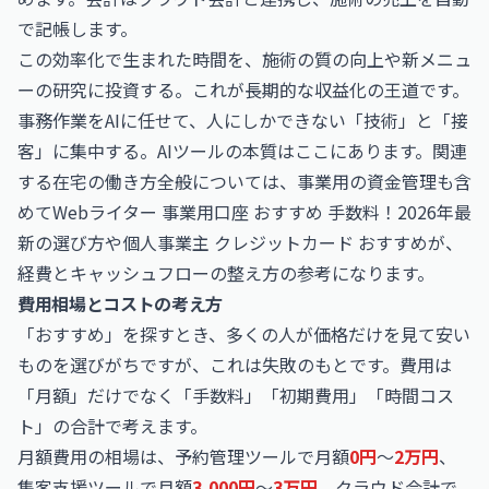
で記帳します。
この効率化で生まれた時間を、施術の質の向上や新メニュ
ーの研究に投資する。これが長期的な収益化の王道です。
事務作業をAIに任せて、人にしかできない「技術」と「接
客」に集中する。AIツールの本質はここにあります。関連
する在宅の働き方全般については、事業用の資金管理も含
めて
Webライター 事業用口座 おすすめ 手数料！2026年最
新の選び方
や
個人事業主 クレジットカード おすすめ
が、
経費とキャッシュフローの整え方の参考になります。
費用相場とコストの考え方
「おすすめ」を探すとき、多くの人が価格だけを見て安い
ものを選びがちですが、これは失敗のもとです。費用は
「月額」だけでなく「手数料」「初期費用」「時間コス
ト」の合計で考えます。
月額費用の相場は、予約管理ツールで月額
0円
〜
2万円
、
集客支援ツールで月額
3,000円
〜
3万円
、クラウド会計で