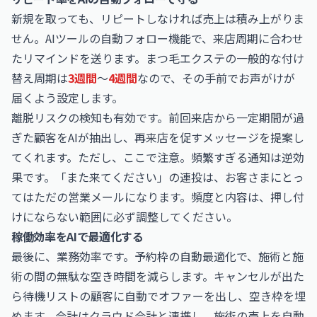
新規を取っても、リピートしなければ売上は積み上がりま
せん。AIツールの自動フォロー機能で、来店周期に合わせ
たリマインドを送ります。まつ毛エクステの一般的な付け
替え周期は
3週間
〜
4週間
なので、その手前でお声がけが
届くよう設定します。
離脱リスクの検知も有効です。前回来店から一定期間が過
ぎた顧客をAIが抽出し、再来店を促すメッセージを提案し
てくれます。ただし、ここで注意。頻繁すぎる通知は逆効
果です。「また来てください」の連投は、お客さまにとっ
てはただの営業メールになります。頻度と内容は、押し付
けにならない範囲に必ず調整してください。
稼働効率をAIで最適化する
最後に、業務効率です。予約枠の自動最適化で、施術と施
術の間の無駄な空き時間を減らします。キャンセルが出た
ら待機リストの顧客に自動でオファーを出し、空き枠を埋
めます。会計はクラウド会計と連携し、施術の売上を自動