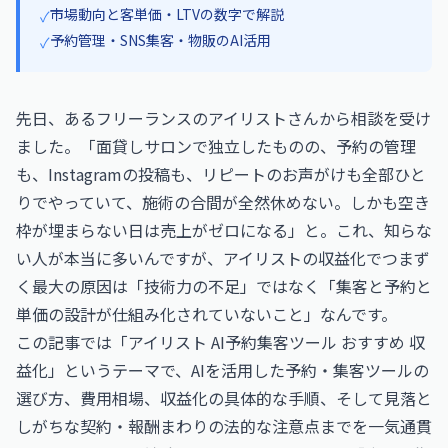
市場動向と客単価・LTVの数字で解説
✓
予約管理・SNS集客・物販のAI活用
✓
先日、あるフリーランスのアイリストさんから相談を受け
ました。「面貸しサロンで独立したものの、予約の管理
も、Instagramの投稿も、リピートのお声がけも全部ひと
りでやっていて、施術の合間が全然休めない。しかも空き
枠が埋まらない日は売上がゼロになる」と。これ、知らな
い人が本当に多いんですが、アイリストの収益化でつまず
く最大の原因は「技術力の不足」ではなく「集客と予約と
単価の設計が仕組み化されていないこと」なんです。
この記事では「アイリスト AI予約集客ツール おすすめ 収
益化」というテーマで、AIを活用した予約・集客ツールの
選び方、費用相場、収益化の具体的な手順、そして見落と
しがちな契約・報酬まわりの法的な注意点までを一気通貫