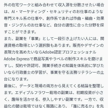
外の在宅ワークと組み合わせて収入源を分散させたい場合
は、
AI・マーケティング・セキュリティのお仕事
のような
専門スキル系の仕事や、創作系であれば
作曲・編曲・効果
音・ジングルのお仕事
など、自分の適性に合った分野を探
すことができます。
また、副業を「事業」として一段引き上げたい人には、関
連資格の取得という選択肢もあります。販売やデザインの
表現力を高めたいなら
Adobe認定プロフェッショナル
Adobe Express
で商品写真やラベルの制作スキルを磨けま
すし、契約や許認可、開業手続きの知識を体系的に学びた
いなら
行政書士
の学習が、事業を守る法務リテラシーの土
台になります。
最後に、データと現場の両方から見えてくる結論を整理し
ます。エディブルフラワー栽培の副業は、初期投資が小さ
く、趣味を活かせる、参入しやすい副業です。一方で、収
益化の鍵は栽培ではなく販路にあり、「誰に売るか」を先