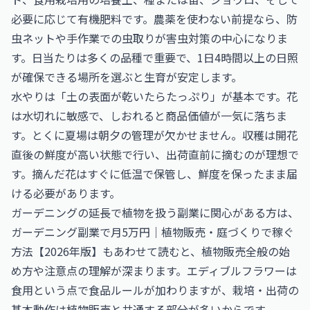
必要に応じて有機肥料です。農薬を使わない前提なら、防
虫ネットや手作業での虫取りが害虫対策の中心になりま
す。日当たりは多くの品種で重要で、1日4時間以上の日照
が確保できる場所を選ぶと生育が安定します。
水やりは「土の表面が乾いたらたっぷり」が基本です。花
は水切れに敏感で、しおれると商品価値が一気に落ちま
す。とくに夏場は朝夕の管理が欠かせません。収穫は開花
直後の鮮度が高い状態で行い、出荷直前に摘むのが理想で
す。摘んだ花はすぐに低温で保管し、鮮度を保ったまま届
ける必要があります。
ガーデニングの延長で植物を扱う副業に関心がある方は、
ガーデニング副業で月5万円｜植物販売・庭づくりで稼ぐ
方法【2026年版】
もあわせて読むと、植物販売全般の始
め方や注意点の理解が深まります。エディブルフラワーは
食用という点で食品ルールが加わりますが、栽培・出荷の
基本動作は植物販売と共通する部分が多いからです。