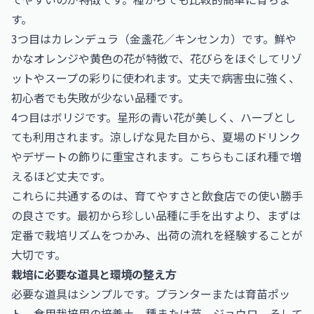
す。
3つ目はカレンデュラ（金盞花／キンセンカ）です。鮮や
かなオレンジや黄色の花が特徴で、花びらをほぐしてリゾ
ットやスープの彩りに使われます。丈夫で病害虫に強く、
初心者でも失敗が少ない品種です。
4つ目はボリジです。星形の青い花が美しく、ハーブとし
ても利用されます。涼しげな見た目から、夏場のドリンク
やデザートの飾りに重宝されます。こちらもこぼれ種で増
えるほど丈夫です。
これらに共通するのは、育てやすさと飲食店での使い勝手
の良さです。最初から珍しい品種に手を出すより、まずは
定番で栽培リズムをつかみ、出荷の流れを経験することが
大切です。
栽培に必要な道具と環境の整え方
必要な道具はシンプルです。プランターまたは育苗ポッ
ト、食用栽培用の培養土、種または苗、ジョウロ、そして