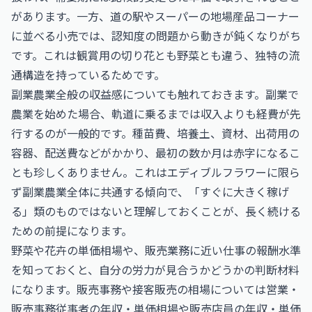
があります。一方、道の駅やスーパーの地場産品コーナー
に並べる小売では、認知度の問題から動きが鈍くなりがち
です。これは観賞用の切り花とも野菜とも違う、独特の流
通構造を持っているためです。
副業農業全般の収益感についても触れておきます。副業で
農業を始めた場合、軌道に乗るまでは収入よりも経費が先
行するのが一般的です。種苗費、培養土、資材、出荷用の
容器、配送費などがかかり、最初の数か月は赤字になるこ
とも珍しくありません。これはエディブルフラワーに限ら
ず副業農業全体に共通する傾向で、「すぐに大きく稼げ
る」類のものではないと理解しておくことが、長く続ける
ための前提になります。
野菜や花卉の単価相場や、販売業務に近い仕事の報酬水準
を知っておくと、自分の労力が見合うかどうかの判断材料
になります。販売事務や接客販売の相場については
営業・
販売事務従事者の年収・単価相場
や
販売店員の年収・単価