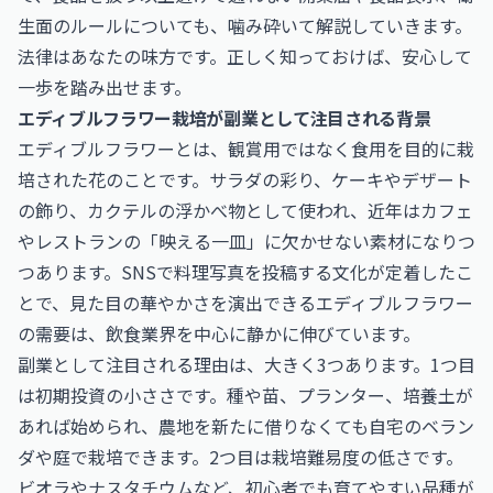
生面のルールについても、噛み砕いて解説していきます。
法律はあなたの味方です。正しく知っておけば、安心して
一歩を踏み出せます。
エディブルフラワー栽培が副業として注目される背景
エディブルフラワーとは、観賞用ではなく食用を目的に栽
培された花のことです。サラダの彩り、ケーキやデザート
の飾り、カクテルの浮かべ物として使われ、近年はカフェ
やレストランの「映える一皿」に欠かせない素材になりつ
つあります。SNSで料理写真を投稿する文化が定着したこ
とで、見た目の華やかさを演出できるエディブルフラワー
の需要は、飲食業界を中心に静かに伸びています。
副業として注目される理由は、大きく3つあります。1つ目
は初期投資の小ささです。種や苗、プランター、培養土が
あれば始められ、農地を新たに借りなくても自宅のベラン
ダや庭で栽培できます。2つ目は栽培難易度の低さです。
ビオラやナスタチウムなど、初心者でも育てやすい品種が