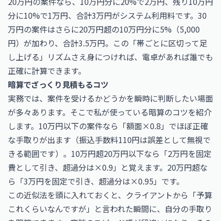
20万円の案件なら、10万円分に20%で2万円、残り10万円
分に10%で1万円、合計3万円がシステム利用料です。30
万円の案件はさらに20万円超の10万円分に5%（5,000
円）が加わり、合計3.5万円。この「帯ごとに区切って足
し上げる」リズムさえ身につければ、電卓があれば誰でも
正確に計算できます。
暗算でざっくり見積もるコツ
実務では、案件を受けるかどうかを瞬時に判断したい場面
が多々あります。そこで私が使っている暗算のコツを紹介
します。10万円以下の案件なら「額面×0.8」でほぼ正確
な手取りが出ます（振込手数料110円は誤差として無視で
きる範囲です）。10万円超20万円以下なら「2万円を固定
費として引き、超過分は×0.9」と覚えます。20万円超な
ら「3万円を固定で引き、超過分は×0.95」です。
この近似法を頭に入れておくと、クライアントから「予算
これくらいなんですが」と言われた瞬間に、自分の手取り