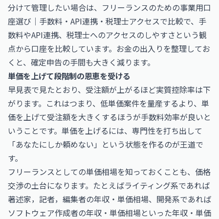
分けて管理したい場合は、
フリーランスのための事業用口
座選び｜手数料・API連携・税理士アクセスで比較
で、手
数料やAPI連携、税理士へのアクセスのしやすさという観
点から口座を比較しています。お金の出入りを整理してお
くと、確定申告の手間も大きく減ります。
単価を上げて段階制の恩恵を受ける
早見表で見たとおり、受注額が上がるほど実質控除率は下
がります。これはつまり、低単価案件を量産するより、単
価を上げて受注額を大きくするほうが手数料効率が良いと
いうことです。単価を上げるには、専門性を打ち出して
「あなたにしか頼めない」という状態を作るのが王道で
す。
フリーランスとしての単価相場を知っておくことも、価格
交渉の土台になります。たとえばライティング系であれば
著述家，記者，編集者の年収・単価相場
、開発系であれば
ソフトウェア作成者の年収・単価相場
といった年収・単価