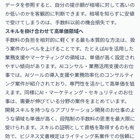
データを参照すると、自分の提示額が相場に対して高いの
か低いのかを客観的に判断できます。相場を知らずに安値
で受けてしまうのは、手数料以前の機会損失です。
スキルを掛け合わせて高単価領域へ
手数料の負担を相対的に軽くする最も本質的な方法は、扱
う案件のレベルを上げることです。たとえばAIを活用した
業務支援やマーケティングの領域は、単価が高く設定され
やすい傾向があります。
AIコンサル・業務活用支援のお仕
事
では、AIツールの導入支援や業務効率化のコンサルティ
ング案件が紹介されており、専門性を活かして高単価を狙
えます。同様に
AI・マーケティング・セキュリティのお仕
事
は、需要が伸びている分野の案件をまとめています。
開発スキルを持つなら
アプリケーション開発のお仕事
のよ
うな領域も単価が高く、段階制の手数料の恩恵を最大限に
受けられます。スキルの証明として資格を取得するのも有
効で、
ビジネス文書検定
はライティング系案件での信頼に