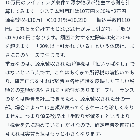
10万円のライティング案件で源泉徴収が発生する例を計
算してみます。システム利用料は10万円×20%=2万円。
源泉徴収は10万円×10.21%=10,210円。振込手数料110
円。これらを合計すると30,320円が差し引かれ、手取り
は69,680円となります。額面に対する控除率は実に30%
を超えます。「20%以上引かれている」という体感は、ま
さにこのケースで生じます。
重要なのは、源泉徴収された所得税は「払いっぱなし」で
はないという点です。これはあくまで所得税の前払いであ
り、確定申告をすれば経費や各種控除を反映した正しい税
額との差額が還付される可能性があります。フリーランス
の多くは経費を計上できるため、源泉徴収された分の一
部、場合によっては全額が戻ってくるケースも珍しくあり
ません。つまり源泉徴収は「手取りが減る」というより
「税金を先に納めている」だけなので、確定申告を前提に
考えれば実質負担はもっと小さくなります。