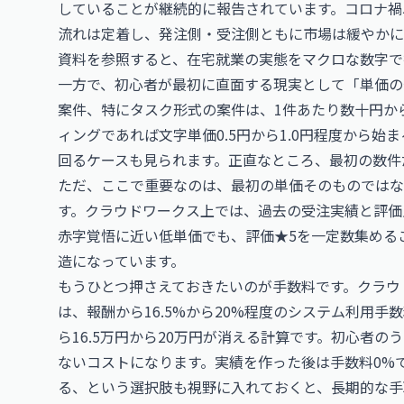
していることが継続的に報告されています。コロナ禍
流れは定着し、発注側・受注側ともに市場は緩やかに
資料を参照すると、在宅就業の実態をマクロな数字で
一方で、初心者が最初に直面する現実として「単価の
案件、特にタスク形式の案件は、1件あたり数十円か
ィングであれば文字単価0.5円から1.0円程度から
回るケースも見られます。正直なところ、最初の数件
ただ、ここで重要なのは、最初の単価そのものではな
す。クラウドワークス上では、過去の受注実績と評価
赤字覚悟に近い低単価でも、評価★5を一定数集める
造になっています。
もうひとつ押さえておきたいのが手数料です。クラウ
は、報酬から16.5%から20%程度のシステム利用手
ら16.5万円から20万円が消える計算です。初心者
ないコストになります。実績を作った後は手数料0%
る、という選択肢も視野に入れておくと、長期的な手