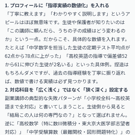
1. プロフィールに「指導実績の数値化」を入れる
「丁寧に教えます」「わかりやすく説明します」というア
ピールはほぼ無意味です。生徒や保護者が知りたいのは
「この講師に頼んだら、うちの子の成績はどう変わるの
か」という一点。だからこそ、具体的な数値を入れます。
たとえば「中学数学を担当した生徒の定期テスト平均点が
62点から78点に上がった」「高校英語の指導で偏差値52
から61に伸びた生徒が2名いる」といった具体例。捏造は
もちろんダメですが、過去の指導経験を丁寧に振り返れ
ば、数値で書ける実績は必ず見つかります。
2. 対応科目を「広く浅く」ではなく「狭く深く」設定する
副業講師の典型的な失敗パターンが「小学校全科〜高校英
語まで全対応」と書いてしまうこと。生徒側から見ると
「結局この人は何の専門なの？」となって選ばれません。
逆に「高校数学（特に数III微積分・東大京大医学部志望者
対応）」「中学受験算数（最難関校・図形問題特化）」の