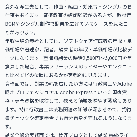
意外な派生先として、
作曲・編曲・効果音・ジングルのお
仕事
もあります。音楽教室の講師経験がある方が、教材用
BGMやジングル制作で副業を広げているケースを見たこ
とがあります。
年収相場の参考としては、
ソフトウェア作成者の年収・単
価相場
や
著述家，記者，編集者の年収・単価相場
が比較デ
ータになります。塾講師副業の時給2,500円〜5,000円を年
換算した場合、専業フリーランスのライターやエンジニア
と比べてどの位置にあるかが客観的に見えます。
資格面では、副業の幅を広げたい方には
行政書士
や
Adobe
認定プロフェッショナル Adobe Express
といった国家資
格・専門資格を取得して、教える領域を増やす戦略もあり
ます。特に行政書士は法務関連の知識が深まるので、契約
書チェックや確定申告でも自分自身を守れるようになりま
す。
副業全般の実務面では、関連ブログとして
副業 Webライ