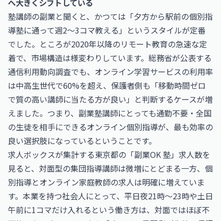
へ大きくシフトしている
塾講師の副業と聞くと、かつては「夕方から駅前の個別指
導塾に通って週2〜3コマ教える」というスタイルが定番
でした。ところが2020年以降のリモート教育の急速な定
着で、市場構造は様変わりしています。総務省が公表する
通信利用動向調査でも、オンライン学習サービスの利用率
は中高生世代で60%を超え、保護者側も「移動時間ゼロ
で質の高い講師に当たる方が良い」と判断するケースが増
えました。つまり、副業塾講師にとっても通勤不要・全国
の生徒を相手にできるオンライン個別指導が、最も効率の
良い選択肢になっているということです。
求人ボックスが集計する東京都の「副業OK 塾」求人数を
見ると、対面型の集団指導講師は微増にとどまる一方、個
別指導とオンライン家庭教師の求人は明確に増えていま
す。本業を持つ社会人にとって、平日夜21時〜23時や土日
午前に1コマだけ入れるという働き方は、対面ではほぼ不