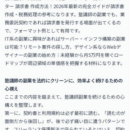
ター 請求書 作成方法！2026年最新の完全ガイド
が請求書
作成・税務処理の参考になります。塾講師の副業でも、業
務委託契約であれば請求書を発行する場面が出てくるの
で、フォーマット例として有用です。
IT系の副業に興味があれば
サーバー・インフラ構築の副業
は可能？リモート案件の探し方
、デザイン系なら
Webデ
ザイナーの副業の始め方｜未経験から月5万円を稼ぐロー
ドマップ
が周辺領域の単価感を把握する材料になります。
塾講師の副業を法的にクリーンに、効率よく続けるための
心構え
ここまでの内容を踏まえて、塾講師副業を続けるための心
構えを整理します。
第一に、契約書と利用規約は必ず最初に読む。「読むのが
面倒だから後回し」が、後で必ず痛い目に遭うパターンで
す。フリーランス保護新法で守られているとはいえ、契約