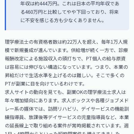
年収は約444万円。これは日本の平均年収であ
る460万円と比較してやや下回っており、将来
に不安を感じる方も少なくありません。
理学療法士の有資格者数は約22万人を超え、毎年1万人規
模で新規養成が進んでいます。供給増が続く一方で、診療
報酬改定による施設収入の頭打ちで、PT個人の給与原資
は容易には伸びない構造になっています。つまり、本業の
昇給だけで生活水準を上げるのは難しい。そこで多くの
PTが副業に目を向けているわけです。
求人サイトの動向を見ても、副業OKの理学療法士求人は
年々増加傾向にあります。求人ボックスや各種ジョブメド
レー系の媒体では、訪問リハビリ、デイサービスの機能訓
練指導員、放課後等デイサービスの児童指導員など、本業
の延長線上で取り組める案件が常時掲載されています。週
1日・4時間からといった短時間案件も増えてきました。