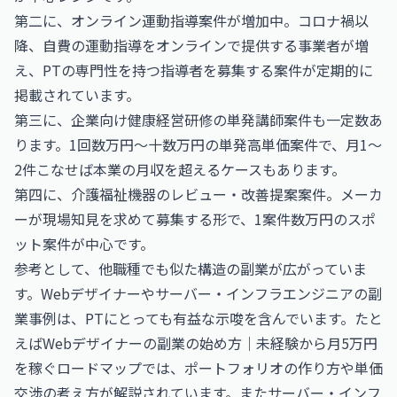
第二に、オンライン運動指導案件が増加中。コロナ禍以
降、自費の運動指導をオンラインで提供する事業者が増
え、PTの専門性を持つ指導者を募集する案件が定期的に
掲載されています。
第三に、企業向け健康経営研修の単発講師案件も一定数あ
ります。1回数万円〜十数万円の単発高単価案件で、月1〜
2件こなせば本業の月収を超えるケースもあります。
第四に、介護福祉機器のレビュー・改善提案案件。メーカ
ーが現場知見を求めて募集する形で、1案件数万円のスポ
ット案件が中心です。
参考として、他職種でも似た構造の副業が広がっていま
す。Webデザイナーやサーバー・インフラエンジニアの副
業事例は、PTにとっても有益な示唆を含んでいます。たと
えば
Webデザイナーの副業の始め方｜未経験から月5万円
を稼ぐロードマップ
では、ポートフォリオの作り方や単価
交渉の考え方が解説されています。また
サーバー・インフ