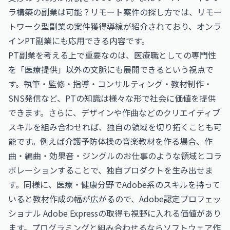
ラ構築の副業は可能？リモート案件の探し方
では、リモー
トワーク型副業の案件獲得導線が紹介されており、オンラ
インPT副業にも応用できる内容です。
PT副業を考える上で重要なのは、医療職としての専門性
を「医療提供」以外の文脈にも展開できるという視点で
す。執筆・監修・指導・コンサルティング・教材制作・
SNS発信など、PTの知識は様々な形で社会に価値を提供
できます。さらに、デザインや作曲などのクリエイティブ
スキルを組み合わせれば、独自の領域を切り拓くことも可
能です。例えば介護予防体操の音楽教材を作る場合、
作
曲・編曲・効果音・ジングルのお仕事
のような領域とコラ
ボレーションすることで、独自プロダクトを生み出せま
す。同様に、医療・健康分野でAdobe系のスキルを持って
いると教材作成の幅が広がるので、
Adobe認定プロフェッ
ショナル Adobe Express
の取得も視野に入れる価値があり
ます。プログラミングと組み合わせるなら
ソフトウェア作