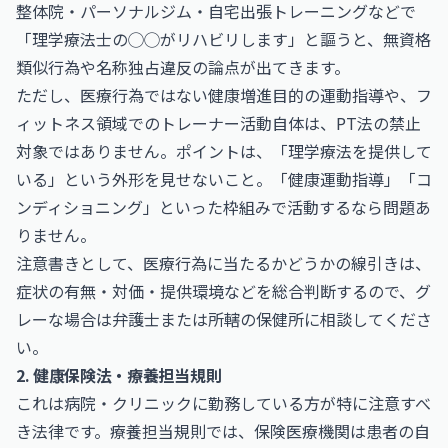
整体院・パーソナルジム・自宅出張トレーニングなどで
「理学療法士の◯◯がリハビリします」と謳うと、無資格
類似行為や名称独占違反の論点が出てきます。
ただし、医療行為ではない健康増進目的の運動指導や、フ
ィットネス領域でのトレーナー活動自体は、PT法の禁止
対象ではありません。ポイントは、「理学療法を提供して
いる」という外形を見せないこと。「健康運動指導」「コ
ンディショニング」といった枠組みで活動するなら問題あ
りません。
注意書きとして、医療行為に当たるかどうかの線引きは、
症状の有無・対価・提供環境などを総合判断するので、グ
レーな場合は弁護士または所轄の保健所に相談してくださ
い。
2. 健康保険法・療養担当規則
これは病院・クリニックに勤務している方が特に注意すべ
き法律です。療養担当規則では、保険医療機関は患者の自