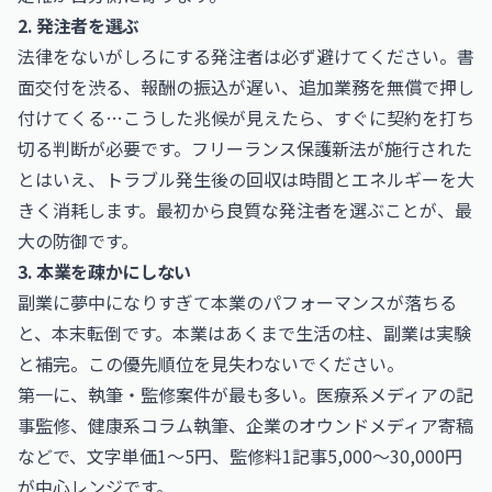
2. 発注者を選ぶ
法律をないがしろにする発注者は必ず避けてください。書
面交付を渋る、報酬の振込が遅い、追加業務を無償で押し
付けてくる…こうした兆候が見えたら、すぐに契約を打ち
切る判断が必要です。フリーランス保護新法が施行された
とはいえ、トラブル発生後の回収は時間とエネルギーを大
きく消耗します。最初から良質な発注者を選ぶことが、最
大の防御です。
3. 本業を疎かにしない
副業に夢中になりすぎて本業のパフォーマンスが落ちる
と、本末転倒です。本業はあくまで生活の柱、副業は実験
と補完。この優先順位を見失わないでください。
第一に、執筆・監修案件が最も多い。医療系メディアの記
事監修、健康系コラム執筆、企業のオウンドメディア寄稿
などで、文字単価1〜5円、監修料1記事5,000〜30,000円
が中心レンジです。