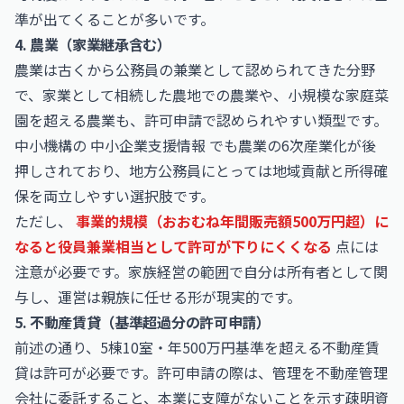
準が出てくることが多いです。
4. 農業（家業継承含む）
農業は古くから公務員の兼業として認められてきた分野
で、家業として相続した農地での農業や、小規模な家庭菜
園を超える農業も、許可申請で認められやすい類型です。
中小機構の
中小企業支援情報
でも農業の6次産業化が後
押しされており、地方公務員にとっては地域貢献と所得確
保を両立しやすい選択肢です。
ただし、
事業的規模（おおむね年間販売額500万円超）に
なると役員兼業相当として許可が下りにくくなる
点には
注意が必要です。家族経営の範囲で自分は所有者として関
与し、運営は親族に任せる形が現実的です。
5. 不動産賃貸（基準超過分の許可申請）
前述の通り、5棟10室・年500万円基準を超える不動産賃
貸は許可が必要です。許可申請の際は、管理を不動産管理
会社に委託すること、本業に支障がないことを示す疎明資