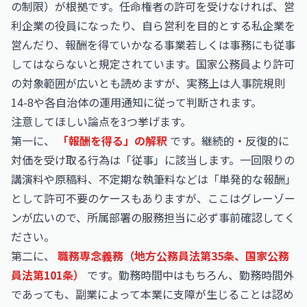
の制限）が根拠です。任命権者の許可を受けなければ、営
利企業の役員になったり、自ら営利を目的とする私企業を
営んだり、報酬を得ていかなる事業若しくは事務にも従事
してはならないと規定されています。国家公務員より許可
の対象範囲が広いとも読めますが、実務上は人事院規則
14-8や各自治体の運用通知に従って判断されます。
注意してほしい論点を3つ挙げます。
第一に、
「報酬を得る」の解釈
です。継続的・反復的に
対価を受け取る行為は「従事」に該当します。一回限りの
講演料や原稿料、不定期な執筆料などは「単発的な報酬」
として許可不要のケースもありますが、ここはグレーゾー
ンが広いので、所属部署の服務担当に必ず事前確認してく
ださい。
第二に、
職務専念義務（地方公務員法第35条、国家公務
員法第101条）
です。勤務時間中はもちろん、勤務時間外
であっても、副業によって本業に支障が生じることは認め