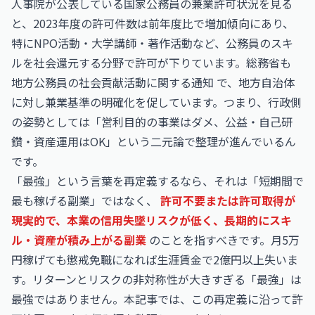
人事院が公表している国家公務員の兼業許可状況を見る
と、2023年度の許可件数は前年度比で増加傾向にあり、
特にNPO活動・大学講師・著作活動など、公務員のスキ
ルを社会還元する分野で許可が下りています。総務省も
地方公務員の社会貢献活動に関する通知
で、地方自治体
に対し兼業基準の明確化を促しています。つまり、行政側
の姿勢としては「営利目的の事業はダメ、公益・自己研
鑽・資産運用はOK」という二元論で整理が進んでいるん
です。
「最強」という言葉を再定義するなら、それは「短期間で
最も稼げる副業」ではなく、
許可不要または許可取得が
現実的で、本業の信用失墜リスクが低く、長期的にスキ
ル・資産が積み上がる副業
のことを指すべきです。月5万
円稼げても懲戒免職になれば生涯賃金で2億円以上失いま
す。リターンとリスクの非対称性が大きすぎる「最強」は
最強ではありません。本記事では、この再定義に沿って許