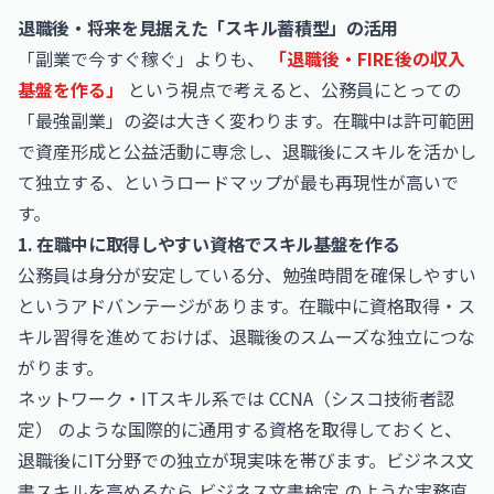
退職後・将来を見据えた「スキル蓄積型」の活用
「副業で今すぐ稼ぐ」よりも、
「退職後・FIRE後の収入
基盤を作る」
という視点で考えると、公務員にとっての
「最強副業」の姿は大きく変わります。在職中は許可範囲
で資産形成と公益活動に専念し、退職後にスキルを活かし
て独立する、というロードマップが最も再現性が高いで
す。
1. 在職中に取得しやすい資格でスキル基盤を作る
公務員は身分が安定している分、勉強時間を確保しやすい
というアドバンテージがあります。在職中に資格取得・ス
キル習得を進めておけば、退職後のスムーズな独立につな
がります。
ネットワーク・ITスキル系では
CCNA（シスコ技術者認
定）
のような国際的に通用する資格を取得しておくと、
退職後にIT分野での独立が現実味を帯びます。ビジネス文
書スキルを高めるなら
ビジネス文書検定
のような実務直