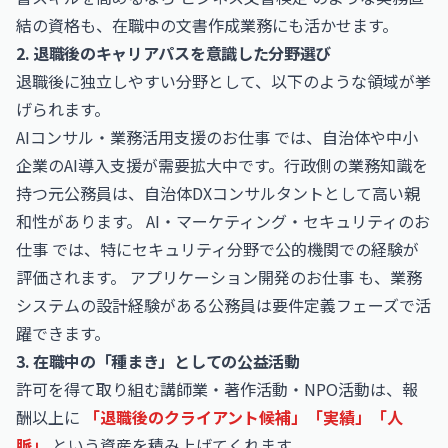
結の資格も、在職中の文書作成業務にも活かせます。
2. 退職後のキャリアパスを意識した分野選び
退職後に独立しやすい分野として、以下のような領域が挙
げられます。
AIコンサル・業務活用支援のお仕事
では、自治体や中小
企業のAI導入支援が需要拡大中です。行政側の業務知識を
持つ元公務員は、自治体DXコンサルタントとして高い親
和性があります。
AI・マーケティング・セキュリティのお
仕事
では、特にセキュリティ分野で公的機関での経験が
評価されます。
アプリケーション開発のお仕事
も、業務
システムの設計経験がある公務員は要件定義フェーズで活
躍できます。
3. 在職中の「種まき」としての公益活動
許可を得て取り組む講師業・著作活動・NPO活動は、報
酬以上に
「退職後のクライアント候補」「実績」「人
脈」
という資産を積み上げてくれます。