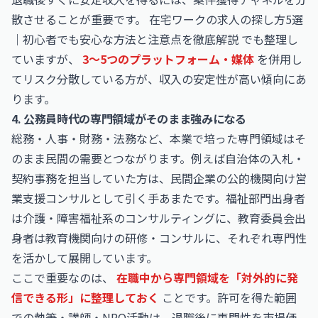
散させることが重要です。
在宅ワークの求人の探し方5選
｜初心者でも安心な方法と注意点を徹底解説
でも整理し
ていますが、
3〜5つのプラットフォーム・媒体
を併用し
てリスク分散している方が、収入の安定性が高い傾向にあ
ります。
4. 公務員時代の専門領域がそのまま強みになる
総務・人事・財務・法務など、本業で培った専門領域はそ
のまま民間の需要とつながります。例えば自治体の入札・
契約事務を担当していた方は、民間企業の公的機関向け営
業支援コンサルとして引く手あまたです。福祉部門出身者
は介護・障害福祉系のコンサルティングに、教育委員会出
身者は教育機関向けの研修・コンサルに、それぞれ専門性
を活かして展開しています。
ここで重要なのは、
在職中から専門領域を「対外的に発
信できる形」に整理しておく
ことです。許可を得た範囲
での執筆・講師・NPO活動は、退職後に専門性を市場価