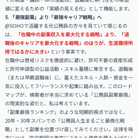
値に変えるための「実績の見える化」として機能します。
5. 「最強副業」より「最強キャリア戦略」へ
@SOHOで活躍する元公務員の方々を見ていて感じるの
は、
「在職中の副業収入を最大化する戦略」より、「退
職後のキャリアを最大化する戦略」のほうが、生涯獲得所
得ではるかに大きい
という事実です。
在職中は懲戒リスクを徹底的に避け、許可不要の資産形成
と許可申請型の公益活動・スキル蓄積に専念する。退職後
（または早期退職後）に、蓄えたスキル・人脈・資金を一
気に投入してフリーランスや起業に踏み出す。このロード
マップが、検索者が本当に求めている「公務員副業最強」
の現実的な姿だと、私は考えています。
「副業最強ランキング」のような短期的視点ではなく、
20年・30年スパンでの「公務員人生まるごと最強化戦
略」として副業を位置づけ直してみてください。法律を味
方につけ、許可範囲で着実にスキルと資産を積み上げてい