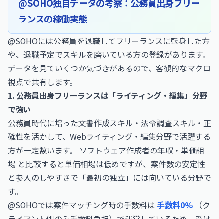
@SOHO独自データの考察：公務員出身フリー
ランスの稼働実態
@SOHOには公務員を退職してフリーランスに転身した方
や、退職予定でスキルを磨いている方の登録があります。
データを見ていくつか気づきがあるので、客観的なマクロ
視点で共有します。
1. 公務員出身フリーランスは「ライティング・編集」分野
で強い
公務員時代に培った文書作成スキル・法令調査スキル・正
確性を活かして、Webライティング・編集分野で活躍する
方が一定数います。
ソフトウェア作成者の年収・単価相
場
と比較すると単価相場は低めですが、案件数の安定性
と参入のしやすさで「最初の独立」には向いている分野で
す。
@SOHOでは案件マッチング時の手数料は
手数料0%
（ク
ライアント側のみ手数料負担）で運営しているため、受け