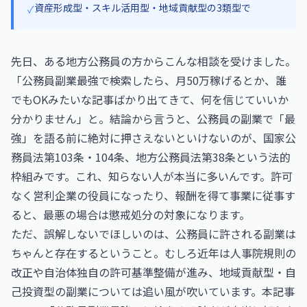
資産形成型・スキル活用型・地域貢献型の3類型で
✓
先日、ある地方公務員の方からこんな相談を受けました。
「公務員副業最強で検索したら、月50万稼げるとか、誰
でもOKみたいな記事ばかり出てきて、何を信じていいか
分かりません」と。結論から言うと、公務員の副業で「最
強」を語る前に絶対に押さえないといけないのが、国家公
務員法第103条・104条、地方公務員法第38条という法的
枠組みです。これ、知らない人が本当に多いんです。許可
なく営利企業の役員になったり、報酬を得て事業に従事す
ると、最悪の場合は懲戒処分の対象になります。
ただ、誤解しないでほしいのは、公務員に許される副業は
ちゃんと存在するということ。むしろ近年は人事院規則の
改正や自治体独自の許可基準整備が進み、地域貢献型・自
己投資型の副業については追い風が吹いています。本記事