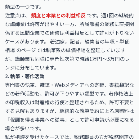
類型の一つです。
注意点は、
頻度と本業との利益相反
です。週1回の継続的
な講師業は許可が出やすい一方、所属部署の業務に直接関
係する民間企業での研修は利益相反として許可が下りない
ケースがあります。
著述家，記者，編集者の年収・単価
相場
のページでは執筆系の単価相場を整理しています
が、講師業も同様に専門性次第で時給1万円〜5万円のレ
ンジに分布しています。
2. 執筆・著作活動
専門書の執筆、雑誌・Webメディアへの寄稿、書籍翻訳な
どの著作活動も、許可が下りやすい類型です。著作権法上
の印税収入は財産権の行使と整理されるため、許可不要と
する見解もありますが、継続的な執筆契約による原稿料は
「報酬を得る事業への従事」として許可申請が必要になる
場合が多いです。
私が相談を受けたケースでは、税務職員の方が税務関連の