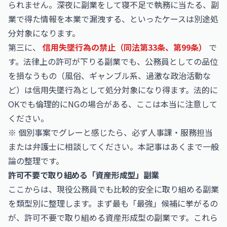
られません。深夜に副業をして寝不足で執務に当たる、副
業で得た情報を本業で漏洩する、といったケースは別途処
分対象になります。
第三に、
信用失墜行為の禁止（同法第33条、第99条）
で
す。法律上の許可が下りる副業でも、公務員としての品位
を損なうもの（風俗、ギャンブル系、過激な政治活動な
ど）は信用失墜行為として処分対象になり得ます。法的に
OKでも倫理的にNGの場合がある、ここは本当に注意して
ください。
※ 個別事案でグレーと感じたら、必ず人事課・服務担当
または弁護士に相談してください。本記事はあくまで一般
論の整理です。
許可不要で取り組める「資産形成型」副業
ここからは、現役公務員でも比較的安全に取り組める副業
を類型別に整理します。まず最も「最強」候補に挙がるの
が、許可不要で取り組める資産形成型の副業です。これら