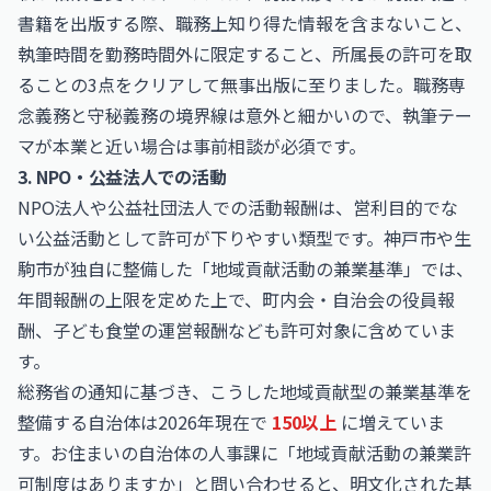
書籍を出版する際、職務上知り得た情報を含まないこと、
執筆時間を勤務時間外に限定すること、所属長の許可を取
ることの3点をクリアして無事出版に至りました。職務専
念義務と守秘義務の境界線は意外と細かいので、執筆テー
マが本業と近い場合は事前相談が必須です。
3. NPO・公益法人での活動
NPO法人や公益社団法人での活動報酬は、営利目的でな
い公益活動として許可が下りやすい類型です。神戸市や生
駒市が独自に整備した「地域貢献活動の兼業基準」では、
年間報酬の上限を定めた上で、町内会・自治会の役員報
酬、子ども食堂の運営報酬なども許可対象に含めていま
す。
総務省の通知に基づき、こうした地域貢献型の兼業基準を
整備する自治体は2026年現在で
150以上
に増えていま
す。お住まいの自治体の人事課に「地域貢献活動の兼業許
可制度はありますか」と問い合わせると、明文化された基