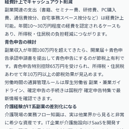
経費計上でキャッシュアウト削減
副業関連の支出（書籍、セミナー費、研修費、PC購入
費、通信費按分、自宅事務スペース按分など）は経費計上
可能。年間10〜30万円程度の経費を認定されるケースも
あり、所得税・住民税の負担軽減につながります。
青色申告の検討
副業収入が年間100万円を超えてきたら、開業届＋青色申
告承認申請書を提出して青色申告にするのが節税上有利で
す。青色申告特別控除65万円を受けられ、所得税・住民税
あわせて年10万円以上の節税効果が見込めます。
労働時間の通算管理ルールは
厚生労働省 副業・兼業ガイ
ドライン
、確定申告の手続きは
国税庁 確定申告特集
で最
新情報を確認できます。
介護経験がIT系副業の差別化になる
介護現場の業務フロー知識は、実は他業界から見ると非常
に希少な資産です。IT企業が介護施設向けSaaSを開発す