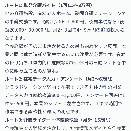
ルート1: 単発介護バイト（1回1.5〜3万円）
他の介護施設、有料老人ホーム、訪問介護ステーションで
の単発勤務です。時給1,200〜1,800円、夜勤専従なら1夜
勤20,000〜30,000円。月2〜3回で4〜9万円の追加収入に
なります。
介護経験がそのまま活かせるため最も始めやすい反面、本
業と同じ体力消耗が発生する点には注意が必要です。夜勤
の掛け持ちは体力的に危険なので、休日の日勤シフトを中
心に組み立てるのが賢明。
ルート2: 在宅データ入力・アンケート（月3〜6万円）
クラウドソーシング経由で在宅でできる非体力型の副業。
データ入力は時給換算800〜1,200円、アンケート回答は1
件5〜500円。本業のシフトに左右されず、スキマ時間で
作業できる柔軟性が最大の利点です。
ルート3: 介護ライター・体験談執筆（月5〜15万円）
介護現場での経験を活かして、介護情報メディアや介護事