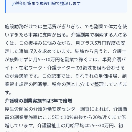
税金対策まで現役目線で整理します
✓
施設勤務だけでは生活費がぎりぎり、でも副業で体力を使
いすぎたら本業に支障が出る。介護副業で検索する人の多
くは、この板挟みに悩みながら、月プラス5万円程度の安
定した追加収入を求めています。結論から言うと、介護士
が疲弊せずに月5〜10万円を副業で稼ぐには、単発介護バ
イト・在宅ワーク・介護ライターの3領域を組み合わせる
のが最適解です。この記事では、それぞれの単価相場、副
業禁止規定の回避策、税金の落とし穴まで整理していきま
す。
介護職の副業実施率は5年で倍増
厚生労働省の介護労働安定センター調査によれば、介護職
員の副業実施率はここ5年で10%前後から20%近くまで倍
増しています。介護福祉士の月給平均は25〜30万円、初