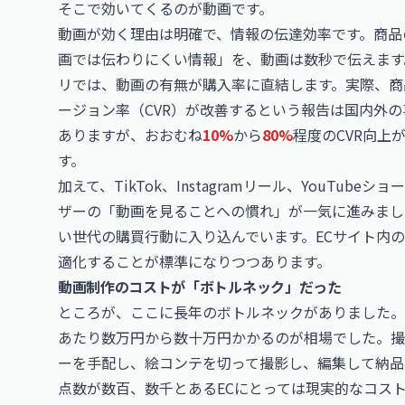
そこで効いてくるのが動画です。
動画が効く理由は明確で、情報の伝達効率です。商品
画では伝わりにくい情報」を、動画は数秒で伝えます
リでは、動画の有無が購入率に直結します。実際、商
ージョン率（CVR）が改善するという報告は国内外
ありますが、おおむね
10%
から
80%
程度のCVR向上
す。
加えて、TikTok、Instagramリール、YouTu
ザーの「動画を見ることへの慣れ」が一気に進みまし
い世代の購買行動に入り込んでいます。ECサイト内
適化することが標準になりつつあります。
動画制作のコストが「ボトルネック」だった
ところが、ここに長年のボトルネックがありました。
あたり数万円から数十万円かかるのが相場でした。撮
ーを手配し、絵コンテを切って撮影し、編集して納品
点数が数百、数千とあるECにとっては現実的なコス