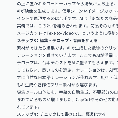
の上に置かれたコーヒーカップから湯気が立ち上る、
AIが映像を生成します。使用シーンやイメージカッ
イントで再現するのは苦手です。AIは「あなたの商
実務では、この2つを組み合わせます。商品そのものを見せ
メージカットはText-to-Videoで、というように
ステップ3：編集・テロップ・音声を加える
素材ができたら編集です。AIで生成した数秒のクリッ
ナレーションを乗せていきます。ここでもAIが活躍し
テロップは、台本テキストをAIに整えてもらえます
してもらい、良いものを選ぶ。ナレーションは、AI
ずに自然な日本語ナレーションが作れます。無料・低価
もAI生成や著作権フリー素材から選びます。
編集ツール自体にも、字幕の自動生成、不要部分の自
まれているものが増えました。CapCutやその他の
れています。
ステップ4：チェックして書き出し、最適化する