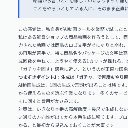
結論から言うと、想像していたよりずっと難しく
ことをやろうとしている人に、そのまま正直
この感覚は、私自身がAI動画ツールを業務で試した
私はある雑貨ショップの商品動画を作ろうとして、商品写真
力された動画では商品のロゴ文字がぐにゃりと崩れ、
の再現が苦手で、特に商品名やパッケージの文字は高
成回数を重ねて、ようやく使える1カットが採れる、
「ガチャを回す」感覚に近い、というのが正直な印象
つまずきポイント1：生成は「ガチャ」で何度もやり
AI動画生成は、1回の生成で理想が出ることは稀で
から使えるものを選ぶ作業になります。多くのサービ
もに回すと費用がかさみます。
対策は、いきなり本番の高解像度・長尺で生成しない
い通りの方向性が出てから本番生成に移ります。プロ
かる、と最初から見込んでおくことが大事です。