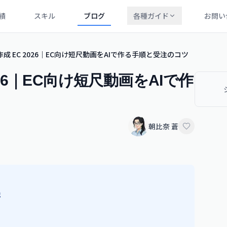
績
スキル
ブログ
各種ガイド
お問い
 作成 EC 2026｜EC向け短尺動画をAIで作る手順と受注のコツ
026｜EC向け短尺動画をAIで作
朝比奈 蒼
説