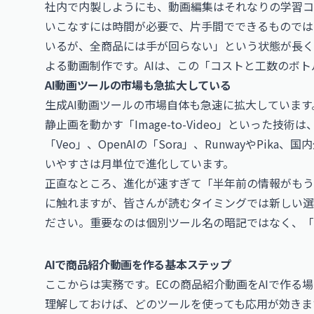
社内で内製しようにも、動画編集はそれなりの学習コストがかかり
いこなすには時間が必要で、片手間でできるものでは
いるが、全商品には手が回らない」という状態が長く
よる動画制作です。AIは、この「コストと工数のボ
AI動画ツールの市場も急拡大している
生成AI動画ツールの市場自体も急速に拡大しています。テ
静止画を動かす「Image-to-Video」といった技術
「Veo」、OpenAIの「Sora」、RunwayやPi
いやすさは月単位で進化しています。
正直なところ、進化が速すぎて「半年前の情報がもう
に触れますが、皆さんが読むタイミングでは新しい選
ださい。重要なのは個別ツール名の暗記ではなく、「
AIで商品紹介動画を作る基本ステップ
ここからは実務です。ECの商品紹介動画をAIで作る
理解しておけば、どのツールを使っても応用が効きま