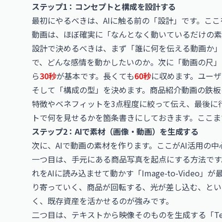
ステップ1：コンセプトと構成を設計する
最初にやるべきは、AIに触る前の「設計」です。こ
動画は、ほぼ確実に「なんとなく動いているだけの素
設計で決めるべきは、まず「誰に何を伝える動画か」
で、どんな感情を動かしたいのか。次に「動画の尺」
ら
30秒
が基本です。長くても
60秒
に収めます。ユー
そして「構成の型」を決めます。商品紹介動画の鉄板
特徴やベネフィットを3点程度に絞って伝え、最後に
トで何を見せるかを箇条書きにしておきます。ここま
ステップ2：AIで素材（画像・動画）を生成する
次に、AIで動画の素材を作ります。ここがAI活用の
一つ目は、手元にある商品写真を起点にする方法です
れをAIに読み込ませて動かす「Image-to-Vide
り寄っていく、商品が回転する、光が差し込む、とい
く、既存資産を活かせるのが強みです。
二つ目は、テキストから映像そのものを生成する「Text