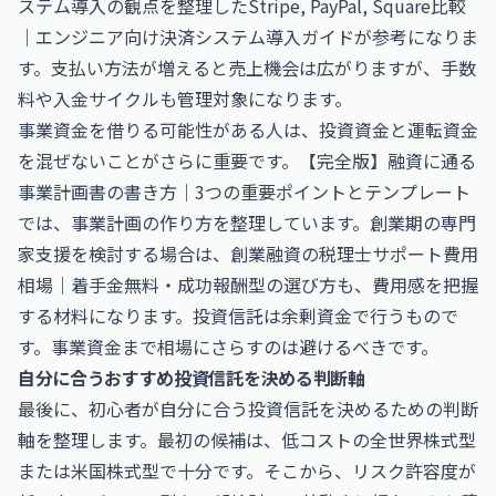
ステム導入の観点を整理した
Stripe, PayPal, Square比較
｜エンジニア向け決済システム導入ガイド
が参考になりま
す。支払い方法が増えると売上機会は広がりますが、手数
料や入金サイクルも管理対象になります。
事業資金を借りる可能性がある人は、投資資金と運転資金
を混ぜないことがさらに重要です。
【完全版】融資に通る
事業計画書の書き方｜3つの重要ポイントとテンプレート
では、事業計画の作り方を整理しています。創業期の専門
家支援を検討する場合は、
創業融資の税理士サポート費用
相場｜着手金無料・成功報酬型の選び方
も、費用感を把握
する材料になります。投資信託は余剰資金で行うもので
す。事業資金まで相場にさらすのは避けるべきです。
自分に合うおすすめ投資信託を決める判断軸
最後に、初心者が自分に合う投資信託を決めるための判断
軸を整理します。最初の候補は、低コストの全世界株式型
または米国株式型で十分です。そこから、リスク許容度が