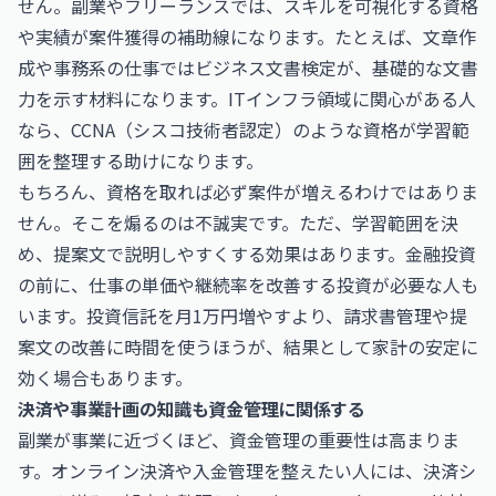
せん。副業やフリーランスでは、スキルを可視化する資格
や実績が案件獲得の補助線になります。たとえば、文章作
成や事務系の仕事では
ビジネス文書検定
が、基礎的な文書
力を示す材料になります。ITインフラ領域に関心がある人
なら、
CCNA（シスコ技術者認定）
のような資格が学習範
囲を整理する助けになります。
もちろん、資格を取れば必ず案件が増えるわけではありま
せん。そこを煽るのは不誠実です。ただ、学習範囲を決
め、提案文で説明しやすくする効果はあります。金融投資
の前に、仕事の単価や継続率を改善する投資が必要な人も
います。投資信託を月1万円増やすより、請求書管理や提
案文の改善に時間を使うほうが、結果として家計の安定に
効く場合もあります。
決済や事業計画の知識も資金管理に関係する
副業が事業に近づくほど、資金管理の重要性は高まりま
す。オンライン決済や入金管理を整えたい人には、決済シ