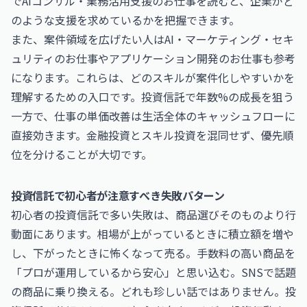
で
AIコンサル・業務活用支援のお仕事
を読むと、企業がど
のような支援を求めているかを把握できます。
また、案件領域を広げたい人は
AI・マーケティング・セキ
ュリティのお仕事
や
アプリケーション開発のお仕事
も参考
になります。これらは、どのスキルが案件化しやすいかを
理解するための入口です。投資信託で年数%の成長を狙う
一方で、仕事の単価改善は生活全体のキャッシュフローに
直接効きます。金融投資とスキル投資を混同せず、優先順
位を分けることが大切です。
投資信託で初心者が注意すべき失敗パターン
初心者の投資信託で多い失敗は、商品選びそのものより行
動面にあります。相場が上がっているときに積立額を増や
し、下がったときに怖くなって売る。手数料の高い商品を
「プロが運用しているから安心」と思い込む。SNSで話題
の商品に乗り換える。どれも珍しい話ではありません。投