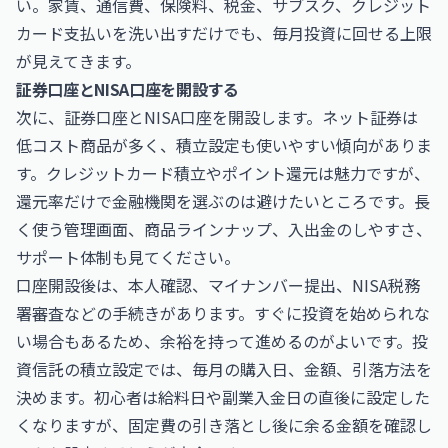
い。家賃、通信費、保険料、税金、サブスク、クレジット
カード支払いを洗い出すだけでも、毎月投資に回せる上限
が見えてきます。
証券口座とNISA口座を開設する
次に、証券口座とNISA口座を開設します。ネット証券は
低コスト商品が多く、積立設定も使いやすい傾向がありま
す。クレジットカード積立やポイント還元は魅力ですが、
還元率だけで金融機関を選ぶのは避けたいところです。長
く使う管理画面、商品ラインナップ、入出金のしやすさ、
サポート体制も見てください。
口座開設後は、本人確認、マイナンバー提出、NISA税務
署審査などの手続きがあります。すぐに投資を始められな
い場合もあるため、余裕を持って進めるのがよいです。投
資信託の積立設定では、毎月の購入日、金額、引落方法を
決めます。初心者は給料日や副業入金日の直後に設定した
くなりますが、固定費の引き落とし後に余る金額を確認し