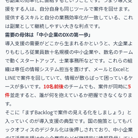
も副業の効率化に直結するということです。つまり導入支
援をする人は、自分自身も同じツールで案件を回せます。
提供するスキルと自分の業務効率化が一致している、これ
は副業として継続しやすい大きな利点です。
需要の母体は「中小企業のDXの第一歩」
導入支援の需要がどこから生まれるかというと、大企業よ
りもむしろ従業員数十名規模の中小企業や、数名のチーム
で動くスタートアップ、士業事務所などです。これらの組
織は専任の情報システム担当を置けず、メールとExcelと
LINEで案件を回していて、情報が散らばって困っているケ
ースが多いです。
10名前後
のチームでも、案件が同時に
5
件
並走すると、誰が何を抱えているか把握できなくなりま
す。
そこに「まずBacklogで案件の見える化をしましょう」と
入っていくのが導入支援の典型です。国の施策としてもバ
ックオフィスのデジタル化は後押しされており、中小企業