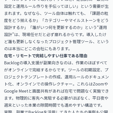
設定と運用ルール作りを手伝ってほしい」という需要が生
まれます。なぜなら、ツール自体は触れても、「課題の粒
度をどう揃えるか」「カテゴリーやマイルストーンをどう
設計するか」「誰がいつ何を更新するのか」という“運用
設計”は、現場任せだと必ず崩れるからです。導入したけ
ど誰も更新しなくなったプロジェクト管理ツール、という
のは本当にどこの会社にもあります。
在宅・リモートで完結しやすい仕事である理由
Backlogの導入支援が副業向きなのは、作業のほぼすべて
がオンラインで完結するからです。ツールの初期設定、プ
ロジェクトテンプレートの作成、運用ルールのドキュメン
ト化、オンラインでの操作レクチャー。これらはZoomや
Google Meetと画面共有があれば在宅で問題なく実施でき
ます。物理的に客先へ常駐する必要がほぼなく、平日夜や
週末といった本業の隙間時間でも進めやすい構造です。
実際、副業でBacklogを活用してきた人たちの事例も公開