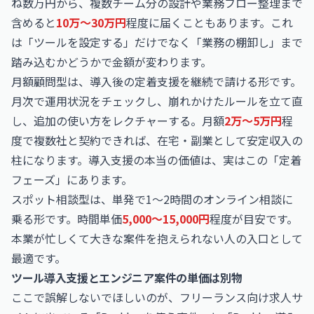
ね数万円から、複数チーム分の設計や業務フロー整理まで
含めると
10万〜30万円
程度に届くこともあります。これ
は「ツールを設定する」だけでなく「業務の棚卸し」まで
踏み込むかどうかで金額が変わります。
月額顧問型は、導入後の定着支援を継続で請ける形です。
月次で運用状況をチェックし、崩れかけたルールを立て直
し、追加の使い方をレクチャーする。月額
2万〜5万円
程
度で複数社と契約できれば、在宅・副業として安定収入の
柱になります。導入支援の本当の価値は、実はこの「定着
フェーズ」にあります。
スポット相談型は、単発で1〜2時間のオンライン相談に
乗る形です。時間単価
5,000〜15,000円
程度が目安です。
本業が忙しくて大きな案件を抱えられない人の入口として
最適です。
ツール導入支援とエンジニア案件の単価は別物
ここで誤解しないでほしいのが、フリーランス向け求人サ