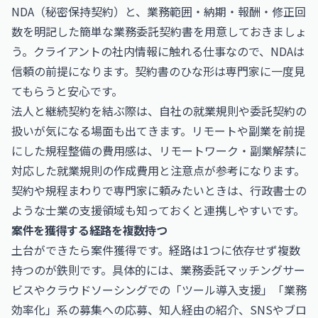
NDA（秘密保持契約）と、業務範囲・納期・報酬・修正回
数を明記した簡単な業務委託契約書を用意しておきましょ
う。クライアントの社内情報に触れる仕事なので、NDAは
信頼の前提になります。契約書のひな形は専門家に一度見
てもらうと安心です。
法人と継続契約を結ぶ際は、自社の就業規則や委託契約の
扱いが気になる場面も出てきます。リモートや副業を前提
にした規程整備の費用感は、
リモートワーク・副業解禁に
対応した就業規則の作成費用と注意点
が参考になります。
契約や規程まわりで専門家に頼みたいときは、
行政書士
の
ような士業の支援領域も知っておくと連携しやすいです。
案件を獲得する経路を複数持つ
土台ができたら案件獲得です。経路は1つに依存せず複数
持つのが鉄則です。具体的には、業務委託マッチングサー
ビスやクラウドソーシングでの「ツール導入支援」「業務
効率化」系の募集への応募、知人経由の紹介、SNSやブロ