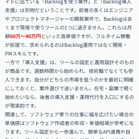
イトに出ている「Backlogを使う案件」と「Backlog導入
支援」は別物だということです。前者の多くはエンジニア
やプロジェクトマネージャーの開発案件で、Backlogはあ
くまで現場で使うツールの1つに過ぎません。これらは月
額
60万〜90万円
といった高単価ですが、フルタイム稼働
が前提で、求められるのはBacklog運用ではなく開発・
PMスキルです。
一方で「導入支援」は、ツールの設定と運用設計そのもの
が商品です。週数時間から始められ、技術職でなくても参
入できます。自分がどちらの市場を狙うのかを最初に明確
にしておくと、案件選びで迷いません。在宅・副業で軽く
始めたいなら、後者の導入支援・運用代行を入口にするの
が現実的です。
関連して、ソフトウェア寄りの仕事に幅を広げたい場合の
単価感は
ソフトウェア作成者の年収・単価相場
が参考にな
ります。ツール設定から一歩進んで、簡単なAPI連携や自