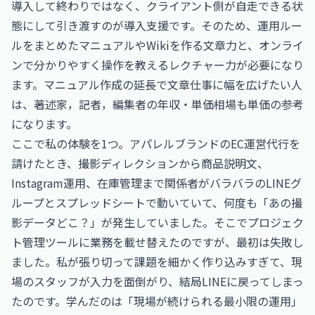
導入して終わりではなく、クライアント側が自走できる状
態にして引き渡すのが導入支援です。そのため、運用ルー
ルをまとめたマニュアルやWikiを作る文章力と、オンライ
ンで分かりやすく操作を教えるレクチャー力が必要になり
ます。マニュアル作成の延長で文章仕事に幅を広げたい人
は、
著述家，記者，編集者の年収・単価相場
も単価の参考
になります。
ここで私の体験を1つ。アパレルブランドのEC運営代行を
請けたとき、撮影ディレクションから商品説明文、
Instagram運用、在庫管理まで関係者がバラバラのLINEグ
ループとスプレッドシートで動いていて、何度も「あの撮
影データどこ？」が発生していました。そこでプロジェク
ト管理ツールに業務を載せ替えたのですが、最初は失敗し
ました。私が張り切って課題を細かく作り込みすぎて、現
場のスタッフが入力を面倒がり、結局LINEに戻ってしまっ
たのです。学んだのは「現場が続けられる最小限の運用」