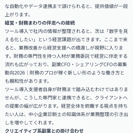
な自動化やデータ連携まで請けられると、提供価値が一段
上がります。
経営・財務まわりの伴走への接続
ツール導入で社内の情報が整理されると、次は「数字を見
える化したい」という経営課題が出てきます。ここまで来
ると、業務改善から経営支援への橋渡しが視野に入りま
す。財務の専門性を持つ人材が業務委託で経営に伴走する
流れも広がっており、
副業CFO・シェアリングCFOの募集
動向2026｜財務のプロが稼ぐ新しい形
のような働き方と
も親和性があります。
ツール導入支援者自身が財務まで踏み込むわけではありま
せんが、こうした専門家と連携できると、クライアントへ
の提案の幅が広がります。経営全体を俯瞰する視点を持ち
たい人は、
中小企業診断士
の知識体系が業務整理の引き出
しを増やしてくれます。
クリエイティブ系副業との掛け合わせ