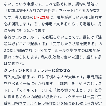
ない、という事態です。これを防ぐには、契約の段階で
「初期構築＋3カ月の定着伴走」をセットにするのが有効
です。導入直後の
1〜2カ月
は、現場が新しい運用に慣れず
必ず混乱します。そこを伴走で支えるからこそ定着し、月
額契約にもつながります。
定着のコツは、ルールを欲張らないことです。最初は「課
題は必ずここで起票する」「完了したら状態を変える」の
2つだけ徹底すれば十分です。ルールを増やすのは現場が
慣れてからにします。私の失敗談で書いた通り、盛りすぎ
は禁物です。
クライアントのITリテラシーに合わせる
導入支援の相手は、ITに不慣れな人が大半です。専門用語
を並べると一気に引かれます。「課題」を「やることリス
ト」、「マイルストーン」を「締め切りのまとまり」と言
い換えるくらいの配慮が必要です。レクチャーは一度で完
璧を目指さず、よく使う操作だけを繰り返し教える方が定