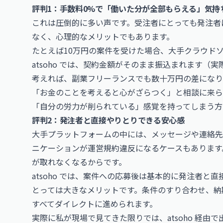
評判1：手数料0%で「働いた分が全部もらえる」気持
これは圧倒的に多い声です。受注者にとっても発注者
なく、心理的なメリットでもあります。
たとえば10万円の案件を受けた場合、大手クラウド
atsoho では、契約金額がそのまま振込まれます
考えれば、副業フリーランスでも数十万円の差になり
「お金のことを考えると心がざらつく」と相談に来ら
「自分の労力が削られている」感覚を持ってしまう方
評判2：発注者と直接やりとりできる安心感
大手プラットフォームの中には、メッセージや連絡先
ニケーションが運営規約違反になるケースもあります
が取れなくなるからです。
atsoho では、案件への応募後は基本的に発注者
とっては大きなメリットです。条件のすり合わせ、納
すべてダイレクトに進められます。
実際に私が現場で見てきた限りでは、atsoho 経由