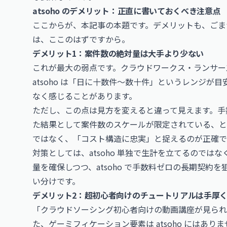
atsoho のデメリット：正直に書いておくべき注意点
ここからが、本記事の本題です。デメリットも、ごま
は、ここのはずですから。
デメリット1：案件数の絶対量は大手より少ない
これが最大の弱点です。クラウドワークス・ランサー
atsoho は「日に十数件〜数十件」というレンジ
なく感じることがあります。
ただし、この点は見方を変えると違って見えます。手
た結果として案件数のスケールが限定されている、と
ではなく、「コスト構造に忠実」と捉えるのが正確で
対策としては、atsoho 単独で生計を立てるので
量を確保しつつ、atsoho で手数料ゼロの長期契
い分けです。
デメリット2：超初心者向けのチュートリアルは手厚
「クラウドソーシング初心者向けの動画講座が見ら
た、ゲーミフィケーション要素は atsoho にはあ