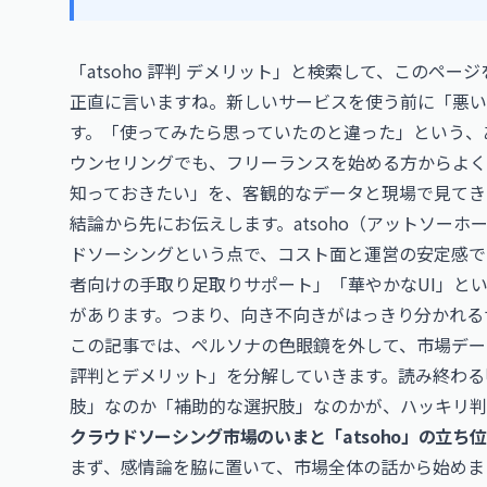
「atsoho 評判 デメリット」と検索して、このペ
正直に言いますね。新しいサービスを使う前に「悪い
す。「使ってみたら思っていたのと違った」という、
ウンセリングでも、フリーランスを始める方からよく
知っておきたい」を、客観的なデータと現場で見てき
結論から先にお伝えします。atsoho（アットソーホ
ドソーシングという点で、コスト面と運営の安定感で
者向けの手取り足取りサポート」「華やかなUI」と
があります。つまり、向き不向きがはっきり分かれる
この記事では、ペルソナの色眼鏡を外して、市場データ
評判とデメリット」を分解していきます。読み終わる頃に
肢」なのか「補助的な選択肢」なのかが、ハッキリ判
クラウドソーシング市場のいまと「atsoho」の立ち
まず、感情論を脇に置いて、市場全体の話から始めま