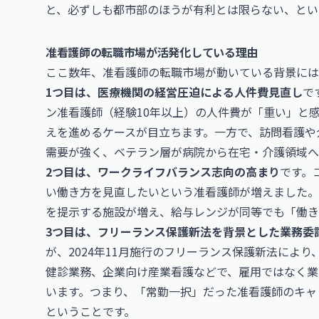
と、必ずしも都市部のほうが有利とは限らない、とい
准看護師の転職市場が活発化している理由
ここ数年、准看護師の転職市場が動いている背景には
1つ目は、医療機関の経営圧迫による人件費見直し
で
ン准看護師（経験10年以上）の人件費が「重い」と
えを進めるケースが目立ちます。一方で、訪問看護や
需要が強く、ベテラン層が病院から在宅・介護領域へ
2つ目は、ワークライフバランス志向の高まり
です。
い働き方を見直したいという准看護師が増えました。年
を提示する施設が増え、給与レンジが同等でも「働き
3つ目は、フリーランス保護新法を背景とした業務委
が、2024年11月施行のフリーランス保護新法によ
健診業務、企業向け産業看護などで、雇用ではなく業
います。つまり、「常勤一択」だった准看護師のキャ
ということです。