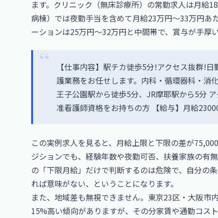
ます。クリニック（無床診療所）の常勤求人は月給1
病棟）では夜勤手当を含めて月給23万円〜33万円
ーションは25万円〜32万円と中間帯で、賞与が手厚
【仕事内容】駅チカ徒歩5分!アクセス抜群!日
護業務をお任せします。内科・循環器科・消化
王子公園駅から徒歩5分、JR摩耶駅から5分 
准看護師資格をお持ちの方 【給与】月給230000円~
この実例求人を見ると、月給上限と下限の差が75,0
ジションでも、経験年数や夜勤可否、扶養家族の有無
の「下限月給」だけで判断するのは危険で、自分の条
れば意味がない、ということになります。
また、地域差も無視できません。東京23区・大阪市
15%高い傾向がありますが、その分家賃や通勤コス