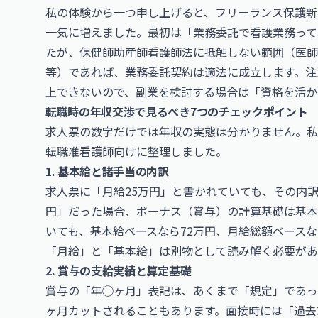
私の体験から一つ申し上げると、フリーランス保護新
一気に増えました。最初は「業務委託で看護業務って
たが、保健師助産師看護師法に抵触しない範囲（医師
等）であれば、業務委託契約は適法に成立します。注
上できないので、副業を検討する場合は「資格を活か
転職時の年収交渉で見るべき7つのチェックポイント
求人票の数字だけでは年収の実態は分かりません。私
転職准看護師向けに整理しました。
1. 基本給と諸手当の内訳
求人票に「月給25万円」と書かれていても、その内訳
円」だった場合、ボーナス（賞与）の計算基礎は基本
いても、基本給ベースなら72万円、月給総額ベースな
「月給」と「基本給」は別物として読み解く必要があ
2. 賞与の支給実績と算定基礎
賞与の「年◯ヶ月」表記は、あくまで「規定」であっ
ヶ月カットされることもあります。面接時には「過去