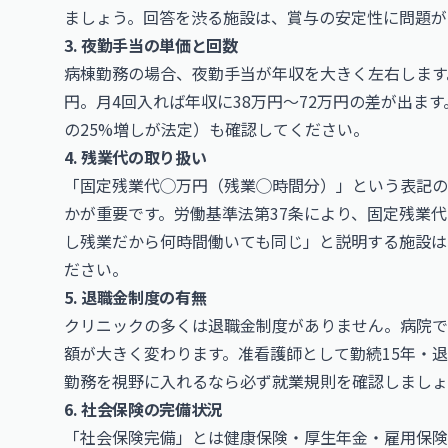
ましょう。回答を渋る施設は、賞与の安定性に問題が
3. 夜勤手当の単価と回数
病棟勤務の場合、夜勤手当が年収を大きく左右します。准看
円。月4回入れば年収に38万円〜72万円の差が出ま
の25%増しが法定）も確認してください。
4. 残業代の取り扱い
「固定残業代◯万円（残業◯時間分）」という表記の
かが重要です。労働基準法第37条により、固定残業
し残業だから何時間働いても同じ」と説明する施設は
ださい。
5. 退職金制度の有無
クリニックの多くは退職金制度がありません。病院で
額が大きく変わります。准看護師として勤続15年・退
勤務を視野に入れるなら必ず就業規則を確認しましょ
6. 社会保険の完備状況
「社会保険完備」とは健康保険・厚生年金・雇用保険