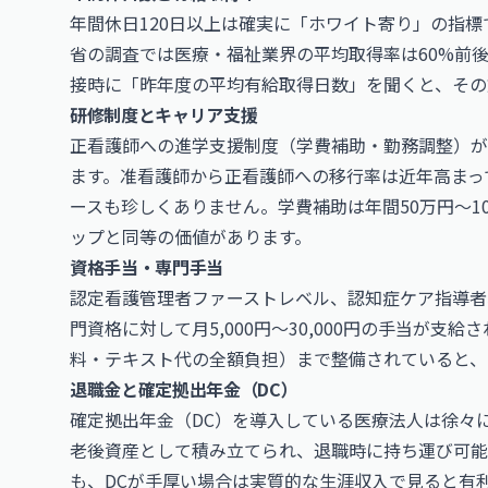
年間休日120日以上は確実に「ホワイト寄り」の指
省の調査では医療・福祉業界の平均取得率は60%前後
接時に「昨年度の平均有給取得日数」を聞くと、その
研修制度とキャリア支援
正看護師への進学支援制度（学費補助・勤務調整）が
ます。准看護師から正看護師への移行率は近年高まっ
ースも珍しくありません。学費補助は年間50万円〜1
ップと同等の価値があります。
資格手当・専門手当
認定看護管理者ファーストレベル、認知症ケア指導者
門資格に対して月5,000円〜30,000円の手当が
料・テキスト代の全額負担）まで整備されていると、
退職金と確定拠出年金（DC）
確定拠出年金（DC）を導入している医療法人は徐々に増え
老後資産として積み立てられ、退職時に持ち運び可能
も、DCが手厚い場合は実質的な生涯収入で見ると有