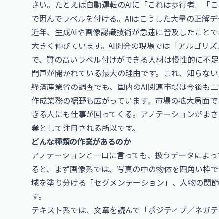
さい。たとえば自動運転のAIに「これは歩行者」「
で囲んでラベルを付ける。AIはこうした大量の正解
近年、生成AIや画像認識技術が急速に普及したこと
大きく伸びています。AI開発の現場では「アルゴリ
で、質の高いラベル付けができる人材は慢性的に不足
門戸が開かれている最大の理由です。これ、知らない
経済産業省の調査でも、国内のAI関連市場は今後も
作成業務の裾野も広がっています。市場の拡大局面で
きる人にも仕事が回ってくる。アノテーションがまさ
業として注目される所以です。
どんな種類の作業があるのか
アノテーションと一口に言っても、扱うデータによっ
ると、まず画像系では、写真の中の物体を四角い枠で
域を塗り分ける「セグメンテーション」、人物の関
す。
テキスト系では、文章を読んで「ポジティブ／ネガテ