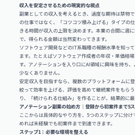
収入を安定させるための現実的な視点
副業としての収入を考えるとき、過度な期待は禁物で
の仕事ではなく、「コツコツ積み上げる」タイプの仕
きる時間が収入の上限を決めます。本業の合間に週に
で、得られる金額は当然変わってきます。
ソフトウェア開発などのIT系職種の報酬水準を知っ
ます。たとえば
ソフトウェア作成者の年収・単価相場
す。アノテーションを入り口にAI領域に興味を持ち
少なくありません。
安定収入を目指すなら、複数のプラットフォームに登
絞って効率を上げる、評価を高めて継続案件をもらう
り、「続けられる仕組み」を作ることが、結果的に最
アノテーション副業の始め方｜登録から初案件まで5
ここからは具体的なやり方を、5つのステップに分け
めれば未経験でも初案件まで到達できます。
ステップ1：必要な環境を整える