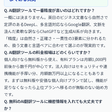
Q. AI翻訳ツールで一番精度が高いのはどれですか？
一概には決まりません。英日のビジネス文書なら自然さで
定評のあるDeepL、多言語対応ならGoogle翻訳、文脈を
汲んだ柔軟な訳ならChatGPTなど生成AI系が向きます。
「精度」は自然さ・正確さ・一貫性の3要素に分かれるた
め、扱う文書と言語ペアに合わせて選ぶのが現実的です。
Q. AI翻訳ツールの料金相場はどのくらいですか？
個人向けなら無料版から使え、有料プランは月額1,000円
前後から数千円が中心です。法人向けはセキュリティや連
携機能が手厚い分、月額数万円以上になることもありま
す。まずは無料版や安価な個人向けプランで試し、機能が
足りなくなったら上位プランへ移るのが無駄のない始め方
です。
Q. 無料のAI翻訳ツールに機密情報を入れても大丈夫です
か？