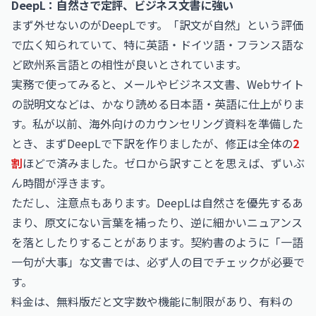
DeepL：自然さで定評、ビジネス文書に強い
まず外せないのがDeepLです。「訳文が自然」という評価
で広く知られていて、特に英語・ドイツ語・フランス語な
ど欧州系言語との相性が良いとされています。
実務で使ってみると、メールやビジネス文書、Webサイト
の説明文などは、かなり読める日本語・英語に仕上がりま
す。私が以前、海外向けのカウンセリング資料を準備した
とき、まずDeepLで下訳を作りましたが、修正は全体の
2
割
ほどで済みました。ゼロから訳すことを思えば、ずいぶ
ん時間が浮きます。
ただし、注意点もあります。DeepLは自然さを優先するあ
まり、原文にない言葉を補ったり、逆に細かいニュアンス
を落としたりすることがあります。契約書のように「一語
一句が大事」な文書では、必ず人の目でチェックが必要で
す。
料金は、無料版だと文字数や機能に制限があり、有料の