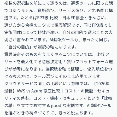
複数の選択肢を前にして迷うのは、翻訳ツールに限った話
ではありません。資格選び、サービス選び、どれも同じ構
造です。たとえば
FP3級 比較｜日本FP協会ときんざい、
選び方から合格のコツまで徹底解説
では、同じFP3級でも
実施団体によって特徴が違い、自分の目的で選ぶことの大
切さが書かれています。AI翻訳ツールも、まったく同じ。
「自分の目的」が選択の軸になります。
意思決定そのものをうまくやるコツについては、
比較 メ
リットを最大化する意思決定術！賢いプラットフォーム選
び
が参考になります。選択肢を軸で整理し、優先順位をつ
ける考え方は、ツール選びにそのまま応用できます。
クラウドサービス同士の比較という意味では、
【2026年
最新】AWS vs Azure 徹底比較｜コスト・AI機能・セキュ
リティの差
も、コスト・機能・セキュリティという「比較
の軸」を立てて検討する good な実例です。AI翻訳ツール
を選ぶときの視点づくりに、きっと役立ちます。