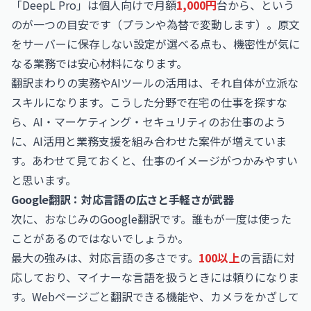
「DeepL Pro」は個人向けで月額
1,000円
台から、という
のが一つの目安です（プランや為替で変動します）。原文
をサーバーに保存しない設定が選べる点も、機密性が気に
なる業務では安心材料になります。
翻訳まわりの実務やAIツールの活用は、それ自体が立派な
スキルになります。こうした分野で在宅の仕事を探すな
ら、
AI・マーケティング・セキュリティのお仕事
のよう
に、AI活用と業務支援を組み合わせた案件が増えていま
す。あわせて見ておくと、仕事のイメージがつかみやすい
と思います。
Google翻訳：対応言語の広さと手軽さが武器
次に、おなじみのGoogle翻訳です。誰もが一度は使った
ことがあるのではないでしょうか。
最大の強みは、対応言語の多さです。
100以上
の言語に対
応しており、マイナーな言語を扱うときには頼りになりま
す。Webページごと翻訳できる機能や、カメラをかざして