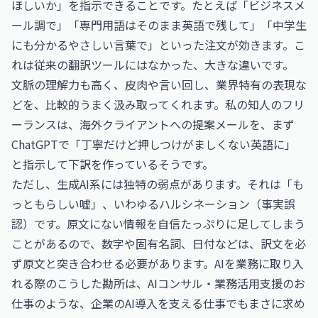
ほしいか」を指示できることです。たとえば「ビジネスメ
ール調で」「専門用語はそのまま英語で残して」「中学生
にも分かるやさしい言葉で」といった注文が効きます。こ
れは従来の翻訳ツールにはなかった、大きな違いです。
文脈の理解力も高く、皮肉や言い回し、業界特有の表現な
どを、比較的うまく汲み取ってくれます。私の知人のフリ
ーランスは、海外クライアントへの提案メールを、まず
ChatGPTで「丁寧だけど押しつけがましくない英語に」
と指示して下訳を作っているそうです。
ただし、生成AI系には独特の弱点があります。それは「も
っともらしい嘘」、いわゆるハルシネーション（事実誤
認）です。原文にない情報を自信たっぷりに足してしまう
ことがあるので、数字や固有名詞、日付などは、訳文を必
ず原文と突き合わせる必要があります。AIを業務に取り入
れる際のこうした勘所は、
AIコンサル・業務活用支援のお
仕事
のような、企業のAI導入を支える仕事でもまさに求め