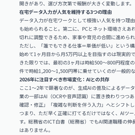
開きがあり、選び方次第で報酬が大きく変動します。
在宅データ入力が人気を維持する3つの理由
データ入力が在宅ワークとして根強い人気を持つ理由
も始められること。第二に、PCとネット環境さえあ
切れに調整できるため、家事や育児の合間に進められ
ただし、「誰でもできる仕事＝単価が低い」という構
始めて1ヶ月目から月5万円以上を目指すのは現実的
きた限りでは、最初の3ヶ月は時給500〜800円程
件で時給1,200〜1,500円帯に乗せていくのが一般
2026年に注目すべき市場変化：AIとの共存
ここ1〜2年で顕著なのが、生成AIの普及によるデー
業の一部はAI（OCRや音声認識）に置き換わりつつ
確認・修正」「複雑な判断を伴う入力」へとシフトし
つまり、ただ早く正確に打てるだけではなく、AIツ
す。総務省の
ICT白書（総務省）
でもAI関連職種の
はありません。