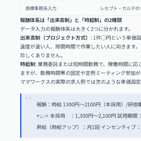
医療事務系入力
レセプト・カルテの
報酬体系は「出来高制」と「時給制」の2種類
データ入力の報酬体系は大きく2つに分かれます。
出来高制（プロジェクト方式）
: 1件◯円という単
速度が速い人、隙間時間で作業したい人に向きます。
珍しくありません。
時給制
: 業務委託または短時間勤務で、稼働時間に
ますが、勤務時間帯の固定や定例ミーティング参加が
ママワークスの実際の求人例では次のような単価設定
報酬：時給 1300円～2100円（本採用）/研修期間
+:｡:✧ 本採用 ：1,300円～2,100円 試用期間
昇給（時給アップ）：月1回 インセンティブ：月1