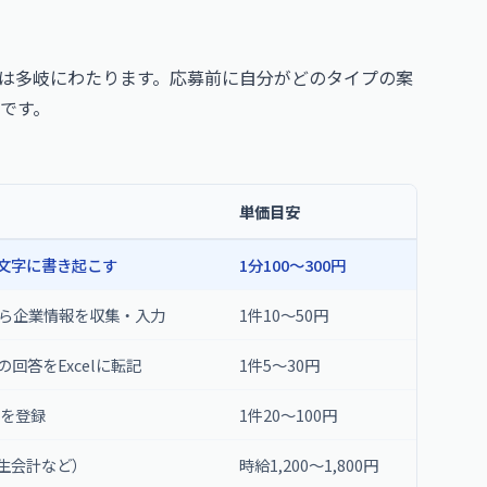
は多岐にわたります。応募前に自分がどのタイプの案
です。
単価目安
文字に書き起こす
1分100〜300円
から企業情報を収集・入力
1件10〜50円
回答をExcelに転記
1件5〜30円
報を登録
1件20〜100円
生会計など）
時給1,200〜1,800円