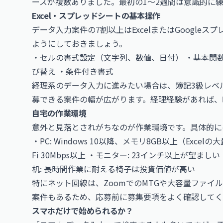
ースが複数ありました。最初の1〜2週間は意識的に
Excel・スプレッドシートの基本操作
データ入力案件の7割以上はExcelまたはGoogl
ようにしておきましょう。
・セルの書式設定（文字列、数値、日付） ・基本関数（S
び替え ・条件付き書式
経理系のデータ入力に進みたい場合は、簿記3級レベ
募できる案件の幅が広がります。経理経験があれば、時
自宅の作業環境
意外と見落とされがちなのが作業環境です。具体的に
・PC: Windows 10以降、メモリ8GB以上（Exce
Fi 30Mbps以上 ・モニター: 23インチ以上が望
机: 長時間作業に耐える椅子は投資価値が高い
特にネット回線は、ZoomでのMTGや大容量ファイ
案件もあるため、応募前に募集要項をよく確認してく
スマホだけで始められるか？