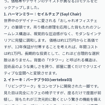
う。価格帯やデザインのテイストが異なる10モデルをピ
ックアップしました。
1. ハーマンミラー：セイルチェア (Sayl Chair)
世界中のデザイナーに愛される「おしゃれオフィスチェ
ア」の筆頭です。吊り橋の原理を応用した背もたれのフレ
ームレス構造は、視覚的な圧迫感がなく、モダンなインテ
リアに完璧に調和します。 価格は約12万円からと高価で
すが、12年保証が付帯することを考えれば、年間コスト
は約1万円。長期的な投資として、これほど合理的な選択
肢はありません。背面の「Yタワー」と呼ばれる構造は、
芸術品のような美しさを誇り、部屋に置くだけでクリエイ
ティブな空間へと変貌させます。
2. イトーキ：バーテブラ03 (vertebra03)
「リビングワーク」をコンセプトに開発された一脚です。
見た目は完全にカフェの椅子ですが、座るだけで座面が前
傾し、背もたれが三次元的に動くという驚きの機能を備え