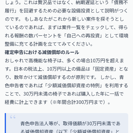
しょう。これは贅沢品ではなく、納期遅延という「債務不
履行」を回避するための必要な設備投資として説明がつく
のです。 もしあなたがこれから新しい案件を探そうとし
ているのであれば、まずは
案件一覧
をチェックして、得ら
れる報酬の数パーセントを「自己への再投資」として環境
整備に充てる計画を立ててみてください。
確定申告における減価償却のルール
おしゃれで高機能な椅子は、多くの場合10万円を超えま
す。日本の税法上、10万円以上の備品は「固定資産」とな
り、数年かけて減価償却するのが原則です。 しかし、青
色申告者であれば「少額減価償却資産の特例」を利用する
ことで、30万円未満の椅子であれば購入した年に一括で
経費に計上できます（※年間合計300万円まで）。
青色申告法人等が、取得価額が30万円未満であ
る減価償却資産（以下「少額減価償却資産」と