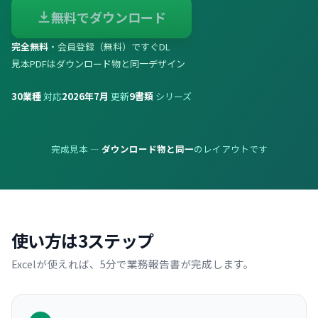
無料でダウンロード
完全無料
・会員登録（無料）ですぐDL
見本PDFはダウンロード物と同一デザイン
30
業種
対応
2026年7月
更新
9
書類
シリーズ
完成見本 —
ダウンロード物と同一
のレイアウトです
使い方は3ステップ
Excelが使えれば、5分で業務報告書が完成します。