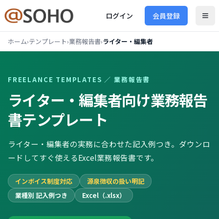
ログイン
会員登録
ホーム
›
テンプレート
›
業務報告書
›
ライター・編集者
FREELANCE TEMPLATES ／
業務報告書
ライター・編集者向け
業務報告
書
テンプレート
ライター・編集者の実務に合わせた記入例つき。ダウンロ
ードしてすぐ使えるExcel業務報告書です。
インボイス制度対応
源泉徴収の扱い明記
業種別 記入例つき
Excel（.xlsx）