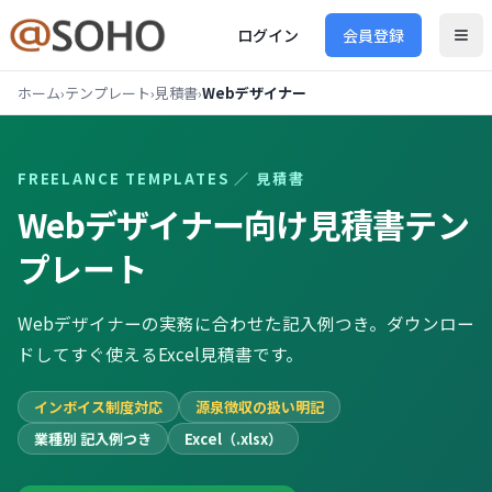
ログイン
会員登録
ホーム
›
テンプレート
›
見積書
›
Webデザイナー
FREELANCE TEMPLATES ／
見積書
Webデザイナー向け
見積書
テン
プレート
Webデザイナーの実務に合わせた記入例つき。ダウンロー
ドしてすぐ使えるExcel見積書です。
インボイス制度対応
源泉徴収の扱い明記
業種別 記入例つき
Excel（.xlsx）