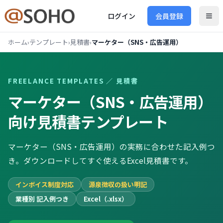
ログイン
会員登録
ホーム
›
テンプレート
›
見積書
›
マーケター（SNS・広告運用）
FREELANCE TEMPLATES ／
見積書
マーケター（SNS・広告運用）
向け
見積書
テンプレート
マーケター（SNS・広告運用）の実務に合わせた記入例つ
き。ダウンロードしてすぐ使えるExcel見積書です。
インボイス制度対応
源泉徴収の扱い明記
業種別 記入例つき
Excel（.xlsx）