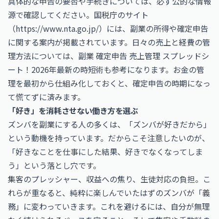
具体的な申告の要否や手続きについては、必ず公的な情報
源で確認してください。国税庁のサイト
（
https://www.nta.go.jp/
）には、副業の所得や確定申告
に関する案内が掲載されています。日々の売上と経費の管
理方法については、
副業 確定申告 売上管理 スプレッドシ
ート！2026年最新の時短術
も参考になります。お金の管
理を最初から仕組み化しておくと、確定申告の時期になっ
て慌てずに済みます。
「好き」を消耗させない働き方を選ぶ
ズンバを副業にする人の多くは、「ズンバが好きだから」
という動機を持っています。だからこそ注意したいのが、
「好きなことを仕事にした結果、好きでなくなってしま
う」という落とし穴です。
集客のプレッシャー、収益への焦り、生徒対応の負担。こ
れらが重なると、純粋に楽しんでいたはずのズンバが「義
務」に変わっていきます。これを避けるには、自分が無理