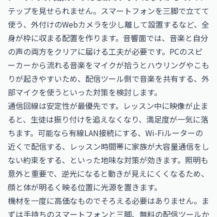
テップを見せられません。スマートフォンを三脚で立てて
使う、外付けのWebカメラを少し離して設置するなど、全
身が枠に収まる配置を作ります。音響面では、音楽と自分
の声の両方をクリアに届ける工夫が必要です。PCのスピ
ーカーから流れる音楽をマイクが拾うとハウリングやこも
りが起きやすいため、配信ツール側で音楽を共有する、外
部マイクを使うといった対策を検討します。
通信回線は安定性が最優先です。レッスン中に映像が止ま
ると、生徒は振り付けを追えなくなり、満足度が一気に落
ちます。可能なら有線LAN接続にする、Wi-Fiルーターの
近くで配信する、レッスン時間帯に家族が大容量通信をし
ない約束をする、といった地味な対策が効きます。照明も
意外と重要で、逆光になると動きが見えにくくなるため、
顔と体が明るく映る位置に光源を置きます。
機材を一度に高価なものでそろえる必要はありません。ま
ずは手持ちのスマートフォンと三脚、無料の配信ツールか