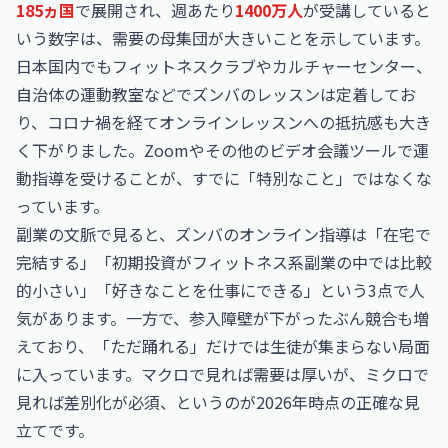
185ヵ国
で展開され、週あたり
1400万人
が受講していると
いう数字は、需要の母集団が大きいことを示しています。
日本国内でもフィットネスクラブやカルチャーセンター、
自治体の運動教室などでズンバのレッスンは定着してお
り、コロナ禍を経てオンラインレッスンへの抵抗感も大き
く下がりました。Zoomやその他のビデオ会議ツールで運
動指導を受けることが、すでに「特別なこと」ではなくな
っています。
副業の文脈で見ると、ズンバのオンライン指導は「在宅で
完結する」「初期投資がフィットネス系副業の中では比較
的小さい」「好きなことを仕事にできる」という3点で人
気があります。一方で、参入障壁が下がったぶん競合も増
えており、「ただ踊れる」だけでは生徒が集まらない局面
に入っています。マクロで見れば需要は厚いが、ミクロで
見れば差別化が必須、というのが2026年時点の正確な見
立てです。