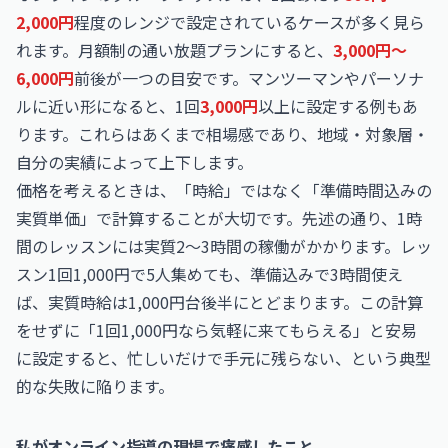
2,000円
程度のレンジで設定されているケースが多く見ら
れます。月額制の通い放題プランにすると、
3,000円〜
6,000円
前後が一つの目安です。マンツーマンやパーソナ
ルに近い形になると、1回
3,000円
以上に設定する例もあ
ります。これらはあくまで相場感であり、地域・対象層・
自分の実績によって上下します。
価格を考えるときは、「時給」ではなく「準備時間込みの
実質単価」で計算することが大切です。先述の通り、1時
間のレッスンには実質2〜3時間の稼働がかかります。レッ
スン1回1,000円で5人集めても、準備込みで3時間使え
ば、実質時給は1,000円台後半にとどまります。この計算
をせずに「1回1,000円なら気軽に来てもらえる」と安易
に設定すると、忙しいだけで手元に残らない、という典型
的な失敗に陥ります。
私がオンライン指導の現場で痛感したこと