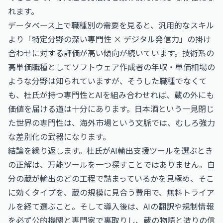
れます。
データベース上で職種別の需要を見ると、汎用的なスキル
より「特定分野の深い専門性 × デジタル発信力」の掛け
合わせに対する評価が高い傾向が続いています。技術系の
高単価職種として
ソフトウェア作成者の年収・単価相場
の
ような分野は知られていますが、そうした職種でなくて
も、杜氏が持つ専門性とAIを組み合わせれば、蔵の外にも
価値を届ける道は十分にあります。日本酒という一見閉じ
た世界の専門性は、海外市場という文脈では、むしろ強力
な差別化の武器になります。
結論を繰り返します。杜氏がAI輸出支援ツールを選ぶとき
の正解は、万能ツールを一つ探すことではありません。自
分の蔵が輸出のどの工程で詰まっているかを見極め、そこ
に効くタイプを、蔵の規模に見合う費用で、無料トライア
ルを経て選ぶこと。そして導入後は、AIの翻訳や規制情報
を必ず公的機関と専門家で裏取りし、蔵の物語と造りの信