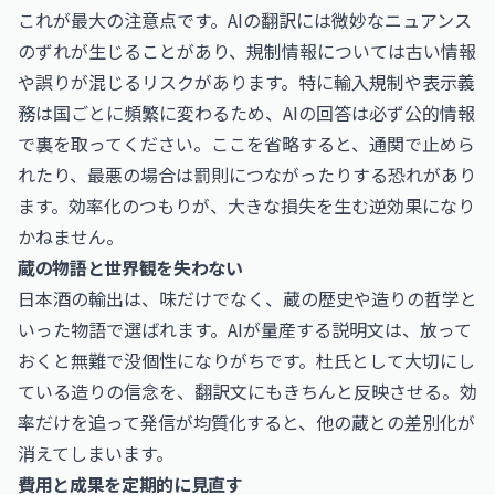
これが最大の注意点です。AIの翻訳には微妙なニュアンス
のずれが生じることがあり、規制情報については古い情報
や誤りが混じるリスクがあります。特に輸入規制や表示義
務は国ごとに頻繁に変わるため、AIの回答は必ず公的情報
で裏を取ってください。ここを省略すると、通関で止めら
れたり、最悪の場合は罰則につながったりする恐れがあり
ます。効率化のつもりが、大きな損失を生む逆効果になり
かねません。
蔵の物語と世界観を失わない
日本酒の輸出は、味だけでなく、蔵の歴史や造りの哲学と
いった物語で選ばれます。AIが量産する説明文は、放って
おくと無難で没個性になりがちです。杜氏として大切にし
ている造りの信念を、翻訳文にもきちんと反映させる。効
率だけを追って発信が均質化すると、他の蔵との差別化が
消えてしまいます。
費用と成果を定期的に見直す