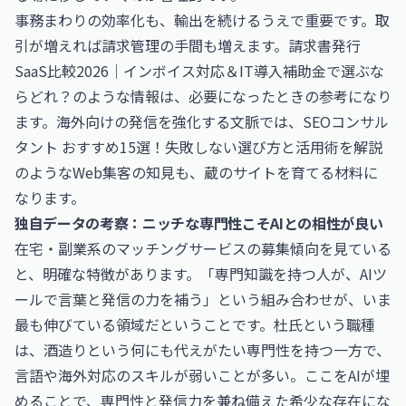
事務まわりの効率化も、輸出を続けるうえで重要です。取
引が増えれば請求管理の手間も増えます。
請求書発行
SaaS比較2026｜インボイス対応＆IT導入補助金で選ぶな
らどれ？
のような情報は、必要になったときの参考になり
ます。海外向けの発信を強化する文脈では、
SEOコンサル
タント おすすめ15選！失敗しない選び方と活用術を解説
のようなWeb集客の知見も、蔵のサイトを育てる材料に
なります。
独自データの考察：ニッチな専門性こそAIとの相性が良い
在宅・副業系のマッチングサービスの募集傾向を見ている
と、明確な特徴があります。「専門知識を持つ人が、AIツ
ールで言葉と発信の力を補う」という組み合わせが、いま
最も伸びている領域だということです。杜氏という職種
は、酒造りという何にも代えがたい専門性を持つ一方で、
言語や海外対応のスキルが弱いことが多い。ここをAIが埋
めることで、専門性と発信力を兼ね備えた希少な存在にな