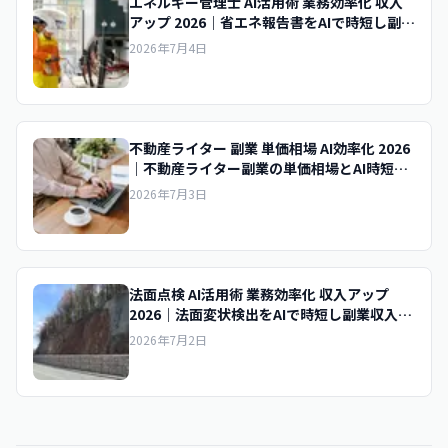
エネルギー管理士 AI活用術 業務効率化 収入
アップ 2026｜省エネ報告書をAIで時短し副業
収入を底上げする実践術
2026年7月4日
不動産ライター 副業 単価相場 AI効率化 2026
｜不動産ライター副業の単価相場とAI時短で
時給を上げるコツ
2026年7月3日
法面点検 AI活用術 業務効率化 収入アップ
2026｜法面変状検出をAIで時短し副業収入を
底上げする実践術
2026年7月2日