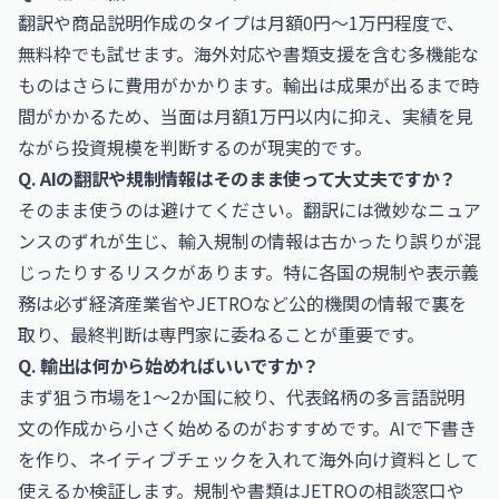
翻訳や商品説明作成のタイプは月額0円〜1万円程度で、
無料枠でも試せます。海外対応や書類支援を含む多機能な
ものはさらに費用がかかります。輸出は成果が出るまで時
間がかかるため、当面は月額1万円以内に抑え、実績を見
ながら投資規模を判断するのが現実的です。
Q. AIの翻訳や規制情報はそのまま使って大丈夫ですか？
そのまま使うのは避けてください。翻訳には微妙なニュア
ンスのずれが生じ、輸入規制の情報は古かったり誤りが混
じったりするリスクがあります。特に各国の規制や表示義
務は必ず経済産業省やJETROなど公的機関の情報で裏を
取り、最終判断は専門家に委ねることが重要です。
Q. 輸出は何から始めればいいですか？
まず狙う市場を1〜2か国に絞り、代表銘柄の多言語説明
文の作成から小さく始めるのがおすすめです。AIで下書き
を作り、ネイティブチェックを入れて海外向け資料として
使えるか検証します。規制や書類はJETROの相談窓口や