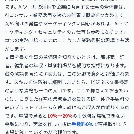
ます。AIツールの活用を企業に助言する仕事の全体像は、
AIコンサル・業務活用支援のお仕事
で概要をつかめます。
海外向けの発信やマーケティングに関心があれば、
AI・マ
ーケティング・セキュリティのお仕事
も参考になります。
輸出の実務で培った力は、こうした業務委託の現場でも活
かせます。
文章を書く仕事の単価感を知りたいときは、
著述家，記
者，編集者の年収・単価相場
が客観的な指標になります。
蔵の物語を言葉にする力は、この分野で意外と評価されま
す。スキルを体系的に証明したいなら、
ビジネス文書検定
のような資格も一つの入口です。ここで押さえておきたい
のは、こうした在宅の業務委託を受ける際、仲介手数料の
高いプラットフォームを使い続けると収入が目減りする点
です。年間で見ると
10%〜20%
の手数料は無視できない
金額になり、実績を作った後は
手数料0%
で直接取引でき
る場に移していくのが合理的です。