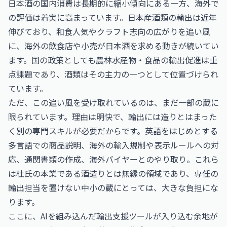
日本酒の国内消費は長期的に縮小傾向にある一方、海外で
の評価は着実に高まっています。日本産酒類の輸出は近年
伸びており、和食人気やクラフト志向の広がりを追い風
に、海外の飲食店や小売が日本酒を求める動きが続いてい
ます。国の政策としても農林水産物・食品の輸出促進は重
点課題であり、酒類はその主力の一つとして位置づけられ
ています。
ただ、この追い風を受け取れているのは、まだ一部の蔵に
限られています。理由は明快で、輸出には造りとはまった
く別の専門スキルが必要だからです。英語をはじめとする
多言語での商品説明、海外の輸入規制や表示ルールへの対
応、通関書類の作成、海外バイヤーとのやり取り。これら
は杜氏の本業である酒造りとは無縁の領域であり、専任の
輸出担当を置けない中小の蔵にとっては、大きな負担にな
ります。
ここに、AIを組み込んだ輸出支援ツールが入り込む余地が