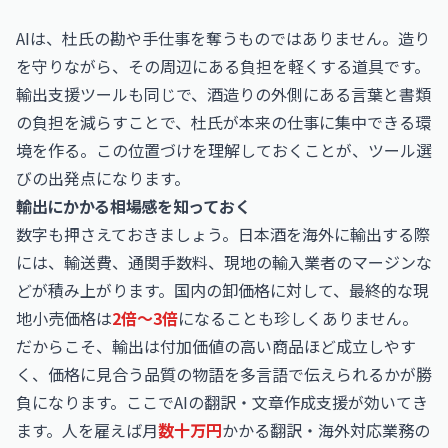
AIは、杜氏の勘や手仕事を奪うものではありません。造り
を守りながら、その周辺にある負担を軽くする道具です。
輸出支援ツールも同じで、酒造りの外側にある言葉と書類
の負担を減らすことで、杜氏が本来の仕事に集中できる環
境を作る。この位置づけを理解しておくことが、ツール選
びの出発点になります。
輸出にかかる相場感を知っておく
数字も押さえておきましょう。日本酒を海外に輸出する際
には、輸送費、通関手数料、現地の輸入業者のマージンな
どが積み上がります。国内の卸価格に対して、最終的な現
地小売価格は
2倍〜3倍
になることも珍しくありません。
だからこそ、輸出は付加価値の高い商品ほど成立しやす
く、価格に見合う品質の物語を多言語で伝えられるかが勝
負になります。ここでAIの翻訳・文章作成支援が効いてき
ます。人を雇えば月
数十万円
かかる翻訳・海外対応業務の