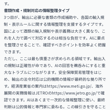
す。
書類作成・規制対応の情報整理タイプ
3つ目が、輸出に必要な書類の作成補助や、各国の輸入規
制・表示ルールに関する情報整理を支援するタイプです。
国によって酒類の輸入規制や表示義務は大きく異なり、こ
れを人力で調べて対応するのは相当な負担です。AIに要点
を整理させることで、確認すべきポイントを効率よく把握
できます。
ただし、ここは最も慎重さが求められる領域です。輸出入
の規制は正確性が命であり、AIの回答を鵜呑みにすると重
大なトラブルにつながります。安全保障貿易管理をはじ
め、輸出の法令対応は公的機関の情報が最終的な拠り所で
す。経済産業省の案内は
https://www.meti.go.jp/
、海外
展開の実務情報はJETROの
https://www.jetro.go.jp/
で確
認できます。AIはあくまで一次的な情報整理に使い、最終
判断は公的情報と専門家に委ねる。この線引きを守ること