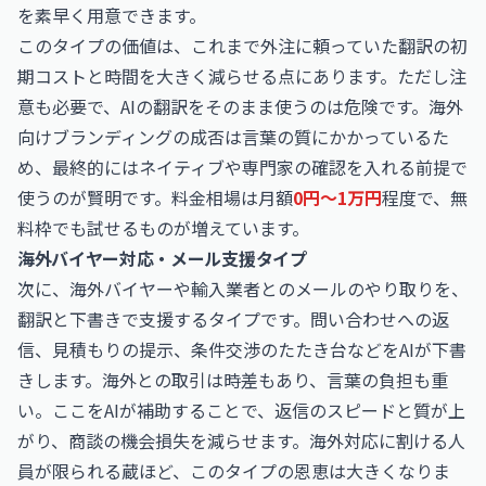
を素早く用意できます。
このタイプの価値は、これまで外注に頼っていた翻訳の初
期コストと時間を大きく減らせる点にあります。ただし注
意も必要で、AIの翻訳をそのまま使うのは危険です。海外
向けブランディングの成否は言葉の質にかかっているた
め、最終的にはネイティブや専門家の確認を入れる前提で
使うのが賢明です。料金相場は月額
0円〜1万円
程度で、無
料枠でも試せるものが増えています。
海外バイヤー対応・メール支援タイプ
次に、海外バイヤーや輸入業者とのメールのやり取りを、
翻訳と下書きで支援するタイプです。問い合わせへの返
信、見積もりの提示、条件交渉のたたき台などをAIが下書
きします。海外との取引は時差もあり、言葉の負担も重
い。ここをAIが補助することで、返信のスピードと質が上
がり、商談の機会損失を減らせます。海外対応に割ける人
員が限られる蔵ほど、このタイプの恩恵は大きくなりま