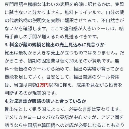
専門用語や繊細な味わいの表現を的確に訳せるかは、実際
に試さないと分かりません。無料トライアルで、自分の蔵
の代表銘柄の説明文を実際に翻訳させてみて、不自然さが
ないかを確認します。ここで違和感が大きいツールは、結
局手直しの手間が増えるため見送るべきです。
3. 料金が蔵の規模と輸出の売上見込みに見合うか
輸出は最初から大きな売上が立つものではありません。だ
からこそ、初期の固定費は低く抑えるのが賢明です。無
料〜低価格のツールから始めて、輸出の実績が育ってから
機能を足していく。目安として、輸出関連のツール費用
は、当面は月額
1万円
以内に抑え、成果を見ながら投資を
判断するのが現実的です。
4. 対応言語が販路の狙いと合っているか
輸出先として狙う国によって、必要な言語は変わります。
アメリカやヨーロッパなら英語が中心ですが、アジア圏を
狙うなら中国語や韓国語への対応が必要になることもあり