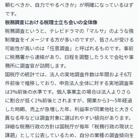
頼むべきか、自力でやるべきか」が明確になっているはず
です。
税務調査における税理士立ち会いの全体像
税務調査というと、テレビドラマの「マルサ」のような強
制捜査をイメージする方が多いのですが、皆さんが受ける
可能性が高いのは「任意調査」と呼ばれるものです。事前
に税務署から連絡があり、日程を調整したうえで会社や事
務所に調査官が訪問します。
国税庁の統計では、法人の実地調査件数は年間およそ6万
件前後で推移しており、申告法人全体に対する実地調査率
は3%前後の水準です。個人事業主の場合は法人よりさら
に割合が低く1%前後とされますが、開業から3〜5年経過
した時期、売上が急増した年、利益率が同業他社と大きく
異なる年などは調査対象に選ばれやすい傾向があります。
詳細な税務行政の方針は
国税庁
が毎年「税務行政の現状と
課題」として公表しているため、自分の業種の調査傾向を