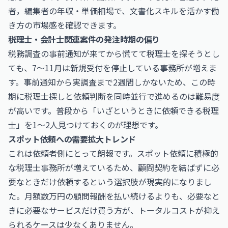
者，編集者の年収・単価相場
で、文書化スキルを活かす働
き方の市場感を確認できます。
税理士・会計士関連案件の発注時期の偏り
税務調査の事前通知が来てから慌てて税理士を探そうとし
ても、7〜11月は新規受付を停止している事務所が増えま
す。事前通知から実調査まで2週間しかないため、この時
期に税理士探しと依頼判断を同時並行で進めるのは難易度
が高いです。普段から「いざというときに依頼できる税理
士」を1〜2人見つけておくのが理想です。
スポット依頼への需要拡大トレンド
これは依頼者側にとって朗報です。スポット依頼に積極的
な税理士事務所が増えているため、顧問契約を結ばずに必
要なときだけ依頼するという選択肢が現実的になりまし
た。月額数万円の顧問報酬を払い続けるよりも、必要なと
きに必要なサービスだけ買う方が、トータルコストが抑え
られるケースは少なくありません。