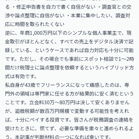
る ・修正申告書を自力で書く自信がない ・調査官との交
渉や論点整理に自信がない ・本業に集中したい、調査対
応に時間を取られたくない
逆に、年商1,000万円以下のシンプルな個人事業主で、現
金取引がほとんどなく、すべての売上をデジタル決済で記
録している、というケースであれば自力対応も十分に可能
です。ただし、その場合でも事前にスポット相談で1〜2時
間だけ税理士に論点整理を依頼するというハイブリッド方
式は有効です。
私自身が43歳でフリーランスになって痛感したのは、専
門外の領域は専門家に任せる方が結果的に安く済むという
ことです。立会料30万〜80万円は決して安くありません
が、追徴税額が数百万円規模で変動する可能性を考えれ
ば、十分にペイする投資です。皆さんが税務調査の連絡を
受けたときに、慌てず、必要な準備を粛々と進められるよ
う、本記事が判断材料の一つになれば幸いです。