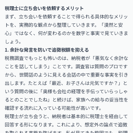
税理士に立ち会いを依頼するメリット
まず、立ち会いを依頼することで得られる具体的なメリッ
トを、実務的な観点から整理していきます。「漠然と安
心」ではなく、何が変わるのかを数字と事実で見ていきま
しょう。
1. 余計な発言を防いで追徴税額を抑える
税務調査でもっとも怖いのは、納税者が「悪気なく余計な
ことを話してしまう」ことです。調査官は質問のプロです
から、世間話のように見える会話の中で重要な事実を引き
出します。たとえば「最近、お子さんは元気ですか？」と
いう質問の後に「奥様も会社の経理を手伝っていらっしゃ
るとのことでしたね」と続けば、家族への給与の妥当性を
確認する流れに入っている可能性が高いです。
税理士が立ち会うと、納税者は基本的に税理士を経由して
回答する形になります。これにより、想定外の論点で追徴
を取られる事態を防げます。私が見てきた範囲でも、税理