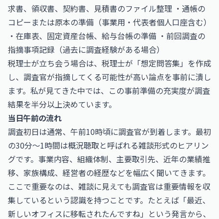
求書、領収書、契約書、見積書のファイル整理 ・通帳の
コピーまたは原本の準備（事業用・代表者個人口座含む）
・在庫表、固定資産台帳、給与台帳の準備 ・前回調査の
指摘事項記録（過去に調査経験がある場合）
税理士が立ち会う場合は、税理士が「想定問答集」を作成
し、調査官が指摘してくる可能性が高い論点を事前に潰し
ます。私が見てきた中では、この事前準備の充実度が調査
結果を半分以上決めています。
当日午前の流れ
調査初日は通常、午前10時頃に調査官が到着します。最初
の30分〜1時間は概況聴取と呼ばれる雑談形式のヒアリン
グです。事業内容、組織体制、主要取引先、近年の業績推
移、家族構成、経営者の経歴などを幅広く聞いてきます。
ここで重要なのは、雑談に見えても調査官は重要情報を収
集しているという認識を持つことです。たとえば「最近、
新しいオフィスに移転されたんですね」という発言から、