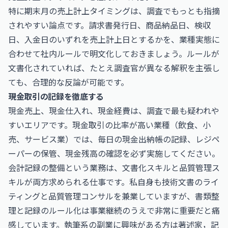
特に期末月の売上計上タイミングは、調査でもっとも指摘
されやすい論点です。請求書発行日、商品納品日、検収
日、入金日のいずれを売上計上日とするかを、業種実態に
合わせて社内ルールで明文化しておきましょう。ルールが
文書化されていれば、たとえ調査官が異なる解釈を主張し
ても、合理的な反論が可能です。
現金取引の記録を徹底する
現金売上、現金仕入れ、現金経費は、調査で最も疑われや
すいエリアです。現金取引の比率が高い業種（飲食、小
売、サービス業）では、毎日の現金出納帳の記録、レジペ
ーパーの保管、現金残高の確認を必ず実施してください。
会計記録の整備という業務は、文書化スキルと品質管理ス
キルが両方求められる仕事です。私自身も技術文書のライ
ティングと品質管理コンサルを兼業していますが、書類整
理と記録のルール化は事業継続のうえで非常に重要だと痛
感しています。執筆系の副業に興味がある方は
著述家，記