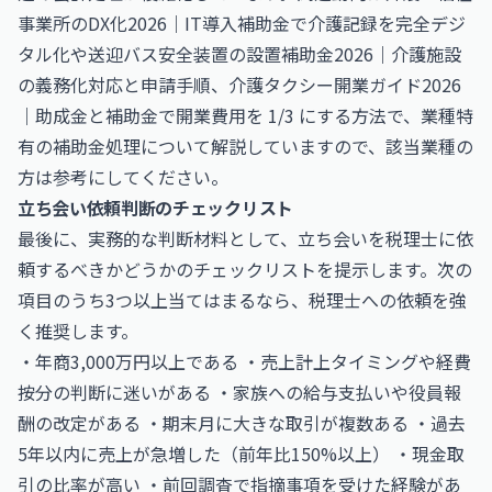
事業所のDX化2026｜IT導入補助金で介護記録を完全デジ
タル化
や
送迎バス安全装置の設置補助金2026｜介護施設
の義務化対応と申請手順
、
介護タクシー開業ガイド2026
｜助成金と補助金で開業費用を 1/3 にする方法
で、業種特
有の補助金処理について解説していますので、該当業種の
方は参考にしてください。
立ち会い依頼判断のチェックリスト
最後に、実務的な判断材料として、立ち会いを税理士に依
頼するべきかどうかのチェックリストを提示します。次の
項目のうち3つ以上当てはまるなら、税理士への依頼を強
く推奨します。
・年商3,000万円以上である ・売上計上タイミングや経費
按分の判断に迷いがある ・家族への給与支払いや役員報
酬の改定がある ・期末月に大きな取引が複数ある ・過去
5年以内に売上が急増した（前年比150%以上） ・現金取
引の比率が高い ・前回調査で指摘事項を受けた経験があ