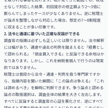
士なしで対応した結果、初回提示の修正額より2〜3倍に
膨らんでしまったケースが少なくありません。逆に税理士
が論点を整理しながら対応した場合、想定の7〜8割程度
に収まることが多い印象です。
2. 法令と通達に基づいた正確な反論ができる
調査官の指摘は必ずしも正しいとは限りません。法令解釈
には幅があり、通達や過去の判例を踏まえると「経費とし
て認められる」「損金算入できる」と反論できる余地はか
なりあります。しかし、これを納税者個人で行うのは現実
的ではありません。
税理士は普段から法令・通達・判例を扱う専門家ですか
ら、指摘内容を聞いた瞬間に「この論点は争える」「これ
は諦めるべき」を瞬時に判断できます。争う論点と認める
論点の取捨選択は、調査全体の結果を大きく左右します。
すべてに反論すると調査官の心証を悪化させ、逆にすべて
認めると不要な税金まで払うことになります。このバラン