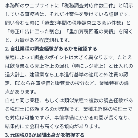
事務所のウェブサイトに「税務調査対応件数◯件」と明示
している事務所は、それだけ案件を受けている証拠です。
問い合わせ時に「過去3年間の税務調査立ち会い件数」と
「修正申告に至った割合」「重加算税回避の実績」を聞く
と、力量がある程度測れます。
2. 自社業種の調査経験があるかを確認する
業種によって調査のポイントは大きく異なります。たとえ
ば飲食業なら売上計上の漏れ（特にレジ売上）と仕入れの
過大計上、建設業なら工事進行基準の適用と外注費の認
定、ECなら在庫評価と販管費の按分など、業種特有の論
点があります。
自社と同じ業種、もしくは類似業種で複数の調査経験があ
る税理士に依頼するのが理想です。業種未経験の税理士で
も対応は可能ですが、事前準備にかかる時間が長くなり、
結果的に立会料も高くなる傾向があります。
3. 元国税OBか民間出身かを把握する