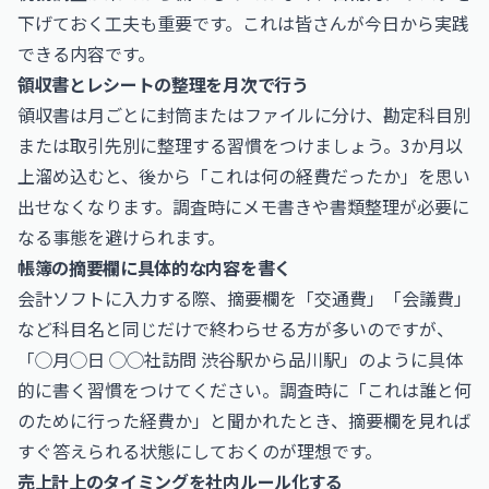
下げておく工夫も重要です。これは皆さんが今日から実践
できる内容です。
領収書とレシートの整理を月次で行う
領収書は月ごとに封筒またはファイルに分け、勘定科目別
または取引先別に整理する習慣をつけましょう。3か月以
上溜め込むと、後から「これは何の経費だったか」を思い
出せなくなります。調査時にメモ書きや書類整理が必要に
なる事態を避けられます。
帳簿の摘要欄に具体的な内容を書く
会計ソフトに入力する際、摘要欄を「交通費」「会議費」
など科目名と同じだけで終わらせる方が多いのですが、
「◯月◯日 ◯◯社訪問 渋谷駅から品川駅」のように具体
的に書く習慣をつけてください。調査時に「これは誰と何
のために行った経費か」と聞かれたとき、摘要欄を見れば
すぐ答えられる状態にしておくのが理想です。
売上計上のタイミングを社内ルール化する