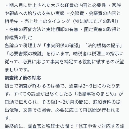
・期末月に計上された大きな経費の内容と必要性 ・家族
や親族への給与の支払い実態 ・交際費・会議費の内容と
相手先 ・売上計上のタイミング（特に期またぎの取引）
・在庫の評価方法と実地棚卸の有無 ・固定資産の取得と
修繕費の判定
各論点で税理士が「事実関係の確認」「法的根拠の提示」
「必要書類の検討」を行います。納税者は税理士の指示に
従って、必要に応じて事実を補足する役割に徹するのが望
ましいです。
調査終了後の対応
初日で調査が終わるのは稀で、通常は2〜3日にわたりま
す。すべての論点が出尽くしたら「指摘事項のまとめ」が
口頭で伝えられ、その後1〜2か月の間に、追加資料の提
出依頼、文書での照会、必要に応じて再訪問が行われま
す。
最終的に、調査官と税理士の間で「修正申告で対応する論