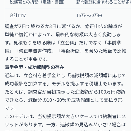
税務署との折衝（電話・書面）
顧問報酬に含まれることが多
合計目安
15万〜30万円
調査が2日で終わるか3日に延びるか、修正申告の論点が
単純か複雑かによって、最終的な総額は大きく変動しま
す。見積もりを取る際は「立会料」だけでなく「事前準
備」「修正申告書作成」「事後折衝」を含めた総額で比較
することが重要です。
着手金型・成功報酬型の存在
近年は、立会料を着手金とし「追徴税額の減額幅に応じて
成功報酬を加算する」モデルを提示する税理士もいます。
たとえば、調査官が当初提示した追徴額から100万円減額
できたら、減額分の10〜20%を成功報酬として支払う形
です。
このモデルは、当初提示額が大きいケースでは納税者にメ
リットがあります。一方、追徴額の見込みが小さい場合は