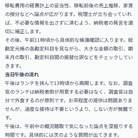
移転費用の経費計上の妥当性、移転前後の売上推移、家賃
の按分などへ論点が広がります。税理士が立ち会っていれ
ば、不必要な情報を出さずに済むよう、納税者の発言を適
切に補正します。
その後、午前11時頃から具体的な帳簿確認に入ります。総
勘定元帳の各勘定科目を見ながら、大きな金額の取引、期
末月の取引、勘定科目間の振替仕訳などをチェックしてい
きます。
当日午後の流れ
午後はランチを挟んで13時頃から再開します。なお、調査
官のランチは納税者側が用意する必要はなく、調査官は自
分で外食するのが原則です。お茶程度の提供は問題ありま
せんが、過度な接待は不要というより、しない方が無難で
す。
午後は、午前中の概況聴取で気になった論点を深掘りする
時間です。具体的には次のような質問が出てきます。