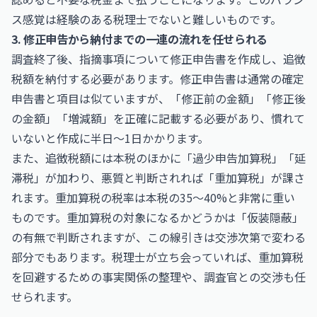
ス感覚は経験のある税理士でないと難しいものです。
3. 修正申告から納付までの一連の流れを任せられる
調査終了後、指摘事項について修正申告書を作成し、追徴
税額を納付する必要があります。修正申告書は通常の確定
申告書と項目は似ていますが、「修正前の金額」「修正後
の金額」「増減額」を正確に記載する必要があり、慣れて
いないと作成に半日〜1日かかります。
また、追徴税額には本税のほかに「過少申告加算税」「延
滞税」が加わり、悪質と判断されれば「重加算税」が課さ
れます。重加算税の税率は本税の35〜40%と非常に重い
ものです。重加算税の対象になるかどうかは「仮装隠蔽」
の有無で判断されますが、この線引きは交渉次第で変わる
部分でもあります。税理士が立ち会っていれば、重加算税
を回避するための事実関係の整理や、調査官との交渉も任
せられます。