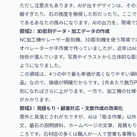
ただし注意点もあります。AIが出すデザインは、そ
細すぎたり、石の強度を無視した形だったり。ここで
であるあなたの強みになります。AIの出力を、現場
領域2：3D彫刻データ・加工データの作成
NC加工機やレーザー彫刻機、3D彫刻機を使う現場で
オペレーターが手作業で作っていましたが、近年はAI
技術が進んでいます。写真やイラストから立体的な彫
ようになりました。
この領域は、4つの中で最も単価が高くなりやすい領
品」なので、価値が明確だからです。1件あたり数万
刻になればさらに上がります。一方で、加工機の仕様
がかかります。
領域3：見積もり・顧客対応・文章作成の効率化
意外と見落とされがちですが、AIは「彫る作業」以
文、墓石の説明資料、ホームページの文章、見積もり
ころです。石材店の多くは職人が一人で営業も事務も