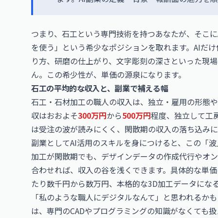
つまり、石工という専門技術を持つあなたが、そこにA
を使う」という希少なポジションを取れます。AIだ
り方、研磨の仕上がり、文字彫刻の深さといった現場
ん。この希少性が、単価の源泉になります。
石工の平均的な収入と、副業で補える幅
石工・石材加工の職人の収入は、独立・雇用の形態や
収はおおよそ
300万円
から
500万円
程度、独立して工
は受注の波が読みにくく、閑散期の収入の落ち込みに
副業としてAI活用のスキルを身につけると、この「
加工が閑散期でも、デザインデータの作成代行やオン
合わせれば、収入の谷を浅くできます。具体的な単価
たり数千円から数万円、本格的な3D加工データになる
「私のような職人にデジタルなんて」と思われるかも
は、専門のCADやプログラミングの知識がなくても