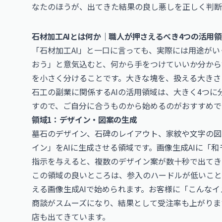
なたのほうが、出てきた結果の良し悪しを正しく判断
石材加工AIとは何か｜職人が押さえるべき4つの活用
「石材加工AI」と一口に言っても、実際には用途がい
おう」と意気込むと、何から手をつけていいか分から
を小さく分けることです。大きな塊を、扱える大きさ
石工の副業に関係するAIの活用領域は、大きく4つ
すので、ご自分に合うものから始めるのがおすすめで
領域1：デザイン・図案の生成
墓石のデザイン、石碑のレイアウト、家紋や文字の図
イン」をAIに生成させる領域です。画像生成AIに「
指示を与えると、複数のデザイン案が数十秒で出てき
この領域の良いところは、参入のハードルが低いこと
える画像生成AIで始められます。お客様に「こんな
商談がスムーズになり、結果として受注率も上がりま
店も出てきています。