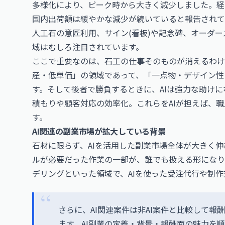
多様化により、ピーク時から大きく減少しました。経
国内出荷額は緩やかな減少が続いていると報告されて
人工石の意匠利用、サイン(看板)や記念碑、オーダ
域はむしろ注目されています。
ここで重要なのは、石工の仕事そのものが消えるわけ
産・低単価」の領域であって、「一点物・デザイン性
す。そして後者で勝負するときに、AIは強力な助けに
積もりや顧客対応の効率化。これらをAIが担えば、
す。
AI関連の副業市場が拡大している背景
石材に限らず、AIを活用した副業市場全体が大きく伸
ルが必要だった作業の一部が、誰でも扱える形になり
デリングといった領域で、AIを使った受注代行や制
さらに、AI関連案件は非AI案件と比較して
ます。AI副業の定義・背景・報酬面の魅力を