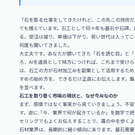
「石を彫る仕事をしてきたけれど、この先この技術だ
ても増えています。石工として何十年も墓石や石碑、
る。受注は減り、単価は下がり、若い世代は入ってこ
何度も聞いてきました。
大丈夫です。あなたが磨いてきた「石を読む目」と「
ろ、AIを道具として味方につければ、これまで受け
は、石工の方が石材加工AIを副業として活用するた
すめの始め方を、できるだけ正直にお伝えします。煽
を並べます。
石工を取り巻く市場の現状と、なぜ今AIなのか
まず、感情ではなく事実から見ていきましょう。不安
す。逆に「今、業界で何が起きているか」を数字で把
セリングでもよくお伝えすることで、霧の中を歩くよ
石材業界は、長期的に縮小傾向にあります。墓石需要