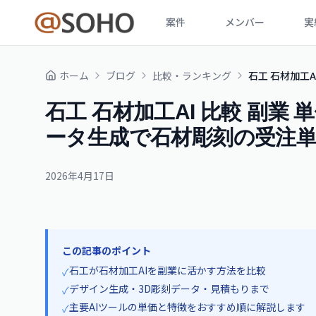
案件
メンバー
実
ホーム
ブログ
比較・ランキング
石工 石材加工A
石工 石材加工AI 比較 副業 単
ータ生成で石材彫刻の受注
2026年4月17日
この記事のポイント
石工が石材加工AIを副業に活かす方法を比較
✓
デザイン生成・3D彫刻データ・見積もりまで
✓
主要AIツールの単価と特徴をおすすめ順に解説します
✓