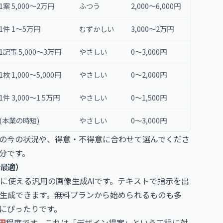
1案 5,000〜2万円
ふつう
2,000〜6,000円
1件 1〜5万円
むずかしい
3,000〜2万円
1記事 5,000〜3万円
やさしい
0〜3,000円
1枚 1,000〜5,000円
やさしい
0〜2,000円
1件 3,000〜1.5万円
やさしい
0〜1,500円
(本業の時短)
やさしい
0〜3,000円
の今の状況や、得意・不得意に合わせて選んでくださ
分です。
に最適）
に使える汎用の画像生成AIです。テキストで指示を出
生成できます。無料プランから始められるものも多
歩にぴったりです。
円
程度です。これは「デザイン提案」という工程に対