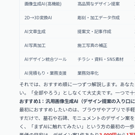
画像生成AI(高機能)
高品質なデザイン提案
2D→3D変換AI
彫刻・加工データ作成
AI文章生成
提案文・記事作成
AI写真加工
施工写真の補正
AIデザイン統合ツール
チラシ・資料・SNS素材
AI見積もり・業務支援
業務効率化
それでは、おすすめ順に一つずつ解説します。あなた
い。「全部やろう」としなくて大丈夫です。一つで十
おすすめ1：汎用画像生成AI（デザイン提案の入り口
最初におすすめしたいのは、ブラウザやアプリで手軽
すだけで、墓石や石碑、モニュメントのデザイン案を
く、「まずAIに触れてみたい」という方の最初の一
単価の目安は、デザイン案1件あたり
3,000円
から
1万