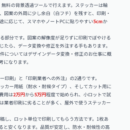
能や、無料の背景透過ツールで行えます。ステッカーは輪
、図案の外周に少し余白（白フチ）を残すと、印刷・
途に応じて、スマホやノートPCに貼りやすい
5cm
か
る部分です。図案の解像度が足りずに印刷でぼやける
じたら、データ変換や修正を外注する手もあります。
件については
デザインデータ変換・修正のお仕事
に概
考になります。
ー印刷」と「印刷業者への外注」の2通りです。
ッカー用紙（耐水・耐候タイプ）、そしてカット用に
費用は
2万円
から
5万円
程度で始められ、小ロットで試
は業者印刷に劣ることが多く、屋外で使うステッカー
稿し、ロット単位で印刷してもらう方法です。1枚あ
ると安くなります。品質が安定し、防水・耐候性の高