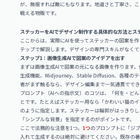
が、無視すれば敵にもなります。地道さと丁寧さ、こ
戦える物販です。
ステッカーをAIでデザイン制作する具体的な方法とス
ここからは、実際にAIを使ってステッカーの図案を
テップで解説します。デザインの専門スキルがなくて
ステップ1：画像生成AIで図案のアイデアを出す
まずは画像生成AIで図案の元になる画像を作ります。代
生成機能、Midjourney、Stable Diffusi
者がまず触るなら、デザイン編集まで一気通貫でできるC
プロンプト（AIへの指示文）のコツは、「何を・ど
とです。たとえばステッカー用なら「かわいい猫のイ
のように指定します。ステッカーは輪郭がはっきりし
「シンプルな背景」を指定するのがポイントです。
ここで法務的な注意を1つ。
1つ
のプロンプトに「ジ
入れて生成するのは絶対に避けてください。既存の著