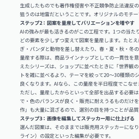
生成したものでも著作権侵害や不正競争防止法違反の
狙うのは地雷だということです。オリジナルのモチー
ステップ2：図案を量産してバリエーションを増やす
AIの強みが最も活きるのがこの工程です。1つの当
どの要素を少しずつ変えて図案を量産します。たとえ
ぎ・パンダと動物を差し替えたり、春・夏・秋・冬の
量産する際は、商品ラインナップとしての一貫性を意
えたシリーズは、ショップに並べたときに「世界観の
トを雑に並べるより、テーマを絞って20〜30種類
良くなります。AIなら、この量産を半日程度でこなせ
ただし、量産したからといって全部を出品する必要は
で・色のバランスが良く・販売に耐えうるものだけを
作」も大量に混ざるので、選別の目を持つことが品質
ステップ3：画像を編集してステッカー用に仕上げる
選んだ図案は、そのままでは販売用ステッカーになり
ライン）の設定といった編集が必要です。