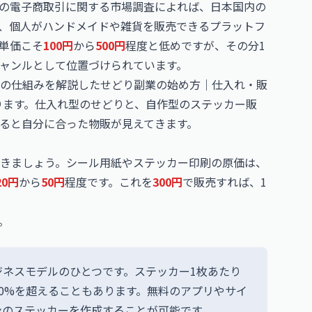
の電子商取引に関する市場調査によれば、日本国内の
おり、個人がハンドメイドや雑貨を販売できるプラットフ
単価こそ
100円
から
500円
程度と低めですが、その分1
ャンルとして位置づけられています。
の仕組みを解説した
せどり副業の始め方｜仕入れ・販
ります。仕入れ型のせどりと、自作型のステッカー販
ると自分に合った物販が見えてきます。
きましょう。シール用紙やステッカー印刷の原価は、
20円
から
50円
程度です。これを
300円
で販売すれば、1
。
ネスモデルのひとつです。ステッカー1枚あたり
0%を超えることもあります。無料のアプリやサイ
ンのステッカーを作成することが可能です。