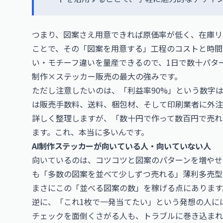
つまり、図案さえ用意できれば原価率が低く、在庫リ
ことで、その「図案を用意する」工程のコストと時間
い・モチーフ違いを量産できるので、1日で数十パタ
制作×ステッカー販売の最大の強みです。
ただし注意したいのは、「利益率90%」という数字
は販売手数料、送料、梱包材、そして印刷業者に外注
詳しく整理しますが、「数十円で作って数百円で売れ
ます。これ、本当に多いんです。
AI制作ステッカーが向いている人・向いていない人
向いているのは、コツコツと図案のパターンを増やせ
も「多数の図案を並べて少しずつ売れる」薄利多売型
まさにこの「並べる図案の数」を稼げる点にあります
逆に、「これ1枚で一発当てたい」という発想の人に
チェックを面倒くさがる人も、トラブルに巻き込まれ