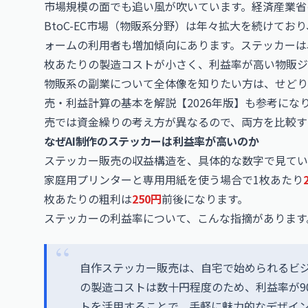
市場規模の面でも追い風が吹いています。経済産業省
BtoC-EC市場（物販系分野）は年々拡大を続けて
ォームの利用者も増加傾向にあります。ステッカーは
枚あたりの製造コストが小さく、利益率が高い物販ジ
物販系の副業について全体像を知りたい方は、せどり
売・利益計算の基本を解説【2026年版】
も参考にな
売では資金繰りの考え方が異なるので、両方を比較す
なぜAI制作のステッカーは利益率が高いのか
ステッカー販売の収益構造を、具体的な数字で見てい
家庭用プリンターと専用用紙を使う場合で1枚あたり
枚あたりの粗利は
250円
前後になります。
ステッカーの利益率について、こんな指摘があります
自作ステッカー販売は、自宅で始められるビジ
の製造コストは数十円程度のため、利益率が9
トを活用することで、手軽に魅力的なデザイ