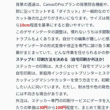
背景の透過は、CanvaのProプランの背景除去機
郭に沿ってカットする「ダイカット」が一般的なので
カット後の仕上がりがきれいになります。サイズは用
ら
10cm
程度を基準にすると扱いやすいです。
このデザインデータの調整は、慣れないうちは手間取
トラブルもよくあります。自分での編集が難しいと感
デザインデータの形式変換や修正を専門に請け負う案
要がまとまっていて、どんな作業を任せられるかの参
ステップ4：印刷方法を決める（自宅印刷か外注か）
ステッカーの印刷は、大きく分けて「自宅でプリンタ
自宅印刷は、家庭用インクジェットプリンターとステ
カッティングマシンやカッターを使う方法です。初期
したい人に向いています。ただし、耐水性や色の発色
には不向きな場合があります。
外注は、ステッカー専門の印刷サービスにデータを入
たりの単価は
30円
から
100円
程度で、まとめて発注す