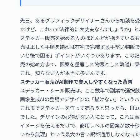
先日、あるグラフィックデザイナーさんから相談を受
すけど、これって法律的に大丈夫なんでしょうか」と
ステッカー販売を始める人のほとんどが抱えているも
売は正しく手順を踏めば在宅で完結する手堅い物販で
いと後で困る」ポイントがいくつかあります。この記
売の始め方まで、図案を量産して物販として軌道に乗
これ、知らない人が本当に多いんです。
ステッカー販売がAI制作で参入しやすくなった背景
ステッカー・シール販売は、ここ数年で副業の選択肢
画像生成AIの登場でデザインの「描けない」という
これまでステッカーを作って売ろうと思ったら、Illustr
でした。デザインの心得がない人にとって、これは事
イメージを伝えるだけで、商用レベルの図案が数十秒
いから無理」という最大の言い訳が通用しなくなった