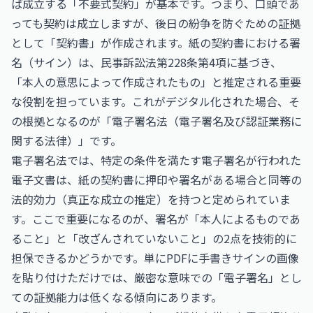
ば成立する「不要式契約」が基本です。つまり、口頭であ
っても契約は成立しますが、後日の紛争を防ぐための証拠
として「契約書」が作成されます。紙の契約書における署
名（サイン）は、民事訴訟法第228条第4項に基づき、
「本人の意思によって作成されたもの」と推定される重要
な役割を担っています。これがデジタル化された場合、そ
の根拠となるのが「電子署名法（電子署名及び認証業務に
関する法律）」です。
電子署名法では、特定の条件を満たす電子署名が行われた
電子文書は、紙の契約書に押印や署名がある場合と同等の
法的効力（真正な成立の推定）を持つと定められていま
す。ここで重要になるのが、署名が「本人によるものであ
ること」と「改ざんされていないこと」の2点を技術的に
担保できるかどうかです。単にPDFに手書きサインの画像
を貼り付けただけでは、厳密な意味での「電子署名」とし
ての証拠能力は低くなる傾向にあります。