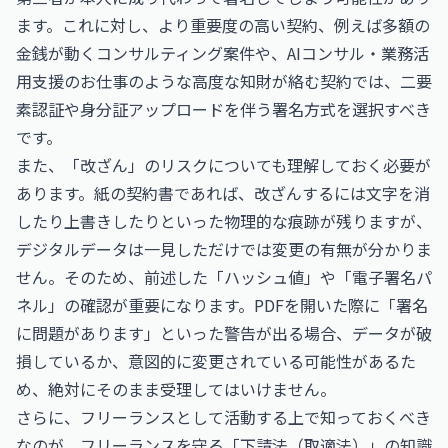
ます。これに対し、より重要度の高い契約、例えば多額の
金銭が動くコンサルティング案件や、
AIコンサル・業務活
用支援のお仕事
のような高度な知財が絡む契約では、二要
素認証や身分証アップロードを伴う署名方式を選択すべき
です。
また、「改ざん」のリスクについても理解しておく必要が
あります。紙の契約書であれば、改ざんするには文字を消
したり上書きしたりといった物理的な痕跡が残りますが、
デジタルデータは一見しただけでは変更の有無が分かりま
せん。そのため、前述した「ハッシュ値」や「電子署名パ
ネル」の確認が重要になります。PDFを開いた際に「署名
に問題があります」といった警告が出る場合、データが破
損しているか、意図的に変更されている可能性があるた
め、絶対にそのまま受理してはいけません。
さらに、フリーランスとして活動する上で知っておくべき
なのが、
フリーランスを守る「下請法（取適法）」の知識