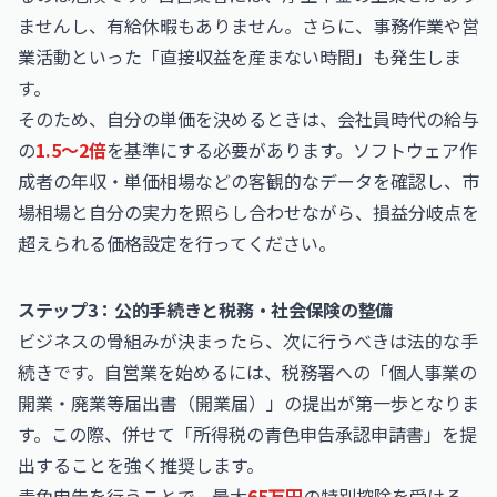
ませんし、有給休暇もありません。さらに、事務作業や営
業活動といった「直接収益を産まない時間」も発生しま
す。
そのため、自分の単価を決めるときは、会社員時代の給与
の
1.5〜2倍
を基準にする必要があります。
ソフトウェア作
成者の年収・単価相場
などの客観的なデータを確認し、市
場相場と自分の実力を照らし合わせながら、損益分岐点を
超えられる価格設定を行ってください。
ステップ3：公的手続きと税務・社会保険の整備
ビジネスの骨組みが決まったら、次に行うべきは法的な手
続きです。自営業を始めるには、税務署への「個人事業の
開業・廃業等届出書（開業届）」の提出が第一歩となりま
す。この際、併せて「所得税の青色申告承認申請書」を提
出することを強く推奨します。
青色申告を行うことで、最大
65万円
の特別控除を受ける