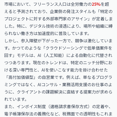
市場において、フリーランス人口は全労働力の
25%
を超
えると予測されており、企業側の発注スタイルも「特定の
プロジェクトに対する外部専門家のアサイン」が定着しま
した。特に、デジタル技術の浸透により、場所や組織に縛
られない働き方は加速度的に普及しています。
しかし、参入障壁が下がった一方で、競争は激化していま
す。かつてのような「クラウドソーシングで低単価案件を
回す」モデルは、AI（人工知能）による自動化に代替され
つつあります。現在のトレンドは、特定のニッチ分野にお
ける深い専門性と、AIを使いこなす能力を掛け合わせた
「高付加価値型」の自営業です。例えば、単なるプログラ
ミングではなく、
AIコンサル・業務活用支援のお仕事
のよ
うに、クライアントの課題解決に直結する提案力が求めら
れています。
また、インボイス制度（適格請求書保存方式）の定着や、
電子帳簿保存法の義務化など、税務面での透明性もこれま