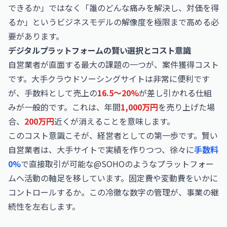
できるか」ではなく「誰のどんな痛みを解決し、対価を得
るか」というビジネスモデルの解像度を極限まで高める必
要があります。
デジタルプラットフォームの賢い選択とコスト意識
自営業者が直面する最大の課題の一つが、案件獲得コスト
です。大手クラウドソーシングサイトは非常に便利です
が、手数料として売上の
16.5〜20%
が差し引かれる仕組
みが一般的です。これは、年間
1,000万円
を売り上げた場
合、
200万円
近くが消えることを意味します。
このコスト意識こそが、経営者としての第一歩です。賢い
自営業者は、大手サイトで実績を作りつつ、徐々に
手数料
0%
で直接取引が可能な@SOHOのようなプラットフォー
ムへ活動の軸足を移しています。固定費や変動費をいかに
コントロールするか。この冷徹な数字の管理が、事業の継
続性を左右します。