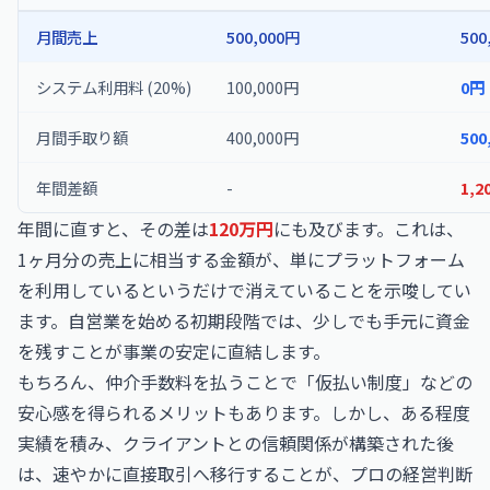
月間売上
500,000円
500
システム利用料 (20%)
100,000円
0円
月間手取り額
400,000円
500
年間差額
-
1,2
年間に直すと、その差は
120万円
にも及びます。これは、
1ヶ月分の売上に相当する金額が、単にプラットフォーム
を利用しているというだけで消えていることを示唆してい
ます。自営業を始める初期段階では、少しでも手元に資金
を残すことが事業の安定に直結します。
もちろん、仲介手数料を払うことで「仮払い制度」などの
安心感を得られるメリットもあります。しかし、ある程度
実績を積み、クライアントとの信頼関係が構築された後
は、速やかに直接取引へ移行することが、プロの経営判断