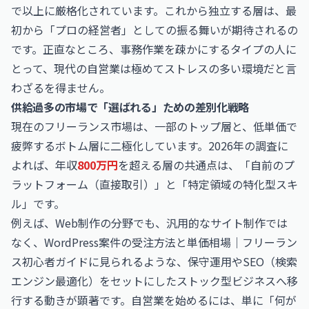
で以上に厳格化されています。これから独立する層は、最
初から「プロの経営者」としての振る舞いが期待されるの
です。正直なところ、事務作業を疎かにするタイプの人に
とって、現代の自営業は極めてストレスの多い環境だと言
わざるを得ません。
供給過多の市場で「選ばれる」ための差別化戦略
現在のフリーランス市場は、一部のトップ層と、低単価で
疲弊するボトム層に二極化しています。2026年の調査に
よれば、年収
800万円
を超える層の共通点は、「自前のプ
ラットフォーム（直接取引）」と「特定領域の特化型スキ
ル」です。
例えば、Web制作の分野でも、汎用的なサイト制作では
なく、
WordPress案件の受注方法と単価相場｜フリーラン
ス初心者ガイド
に見られるような、保守運用やSEO（検索
エンジン最適化）をセットにしたストック型ビジネスへ移
行する動きが顕著です。自営業を始めるには、単に「何が