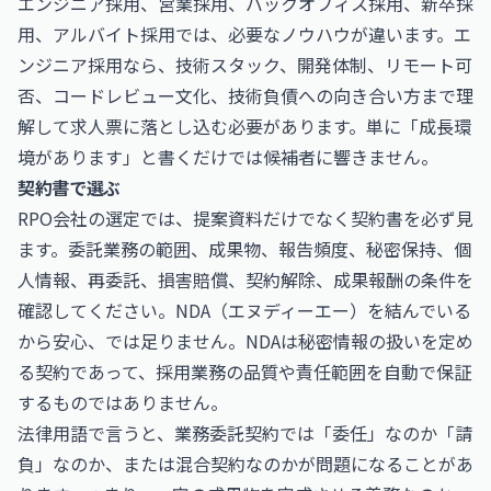
エンジニア採用、営業採用、バックオフィス採用、新卒採
用、アルバイト採用では、必要なノウハウが違います。エ
ンジニア採用なら、技術スタック、開発体制、リモート可
否、コードレビュー文化、技術負債への向き合い方まで理
解して求人票に落とし込む必要があります。単に「成長環
境があります」と書くだけでは候補者に響きません。
契約書で選ぶ
RPO会社の選定では、提案資料だけでなく契約書を必ず見
ます。委託業務の範囲、成果物、報告頻度、秘密保持、個
人情報、再委託、損害賠償、契約解除、成果報酬の条件を
確認してください。NDA（エヌディーエー）を結んでいる
から安心、では足りません。NDAは秘密情報の扱いを定め
る契約であって、採用業務の品質や責任範囲を自動で保証
するものではありません。
法律用語で言うと、業務委託契約では「委任」なのか「請
負」なのか、または混合契約なのかが問題になることがあ