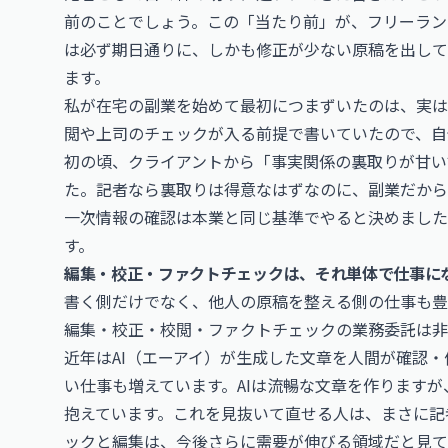
前のことでしょう。この「当たり前」が、フリーラン
は必ず期日通りに、しかも修正が少ない原稿を出して
ます。
私が在宅の副業を始めて最初につまずいたのは、実は
閲や上司のチェックが入る前提で書いていたので、自
初の頃、クライアントから「事実関係の裏取りが甘い
た。記者なら裏取りは得意なはずなのに、副業だから
一次情報の確認は本業と同じ基準でやると決めました
す。
編集・校正・ファクトチェックは、それ単体で仕事に
書く側だけでなく、他人の原稿を整える側の仕事も豊
編集・校正・校閲・ファクトチェックの業務委託は非
近年はAI（エーアイ）が生成した文章を人間が確認・
い仕事も増えています。AIは流暢な文章を作ります
抱えています。これを見抜いて直せる人は、まさに記
ックと編集は、今後さらに需要が伸びる領域だと見て