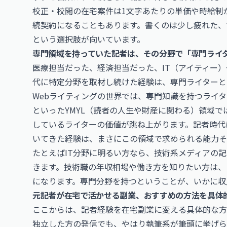
校正・校閲の在宅案件は1文字あたりの単価や時給制
続契約になることもあります。書くのは少し疲れた、
という選択肢が向いています。
専門領域を持っていた記者は、その分野で「専門ライ
医療担当だった、経済担当だった、IT（アイティー
代に特定分野を取材し続けた経験は、専門ライターと
Webライティングの世界では、専門知識を持つライタ
といったYMYL（読者の人生や財産に関わる）領域
しているライターの価値が跳ね上がります。記者時代
いてきた経験は、まさにこの領域で求められる能力そ
たとえばIT分野に明るい方なら、技術系メディアの
きます。技術職の年収相場や働き方を知りたい方は、
になります。専門分野を持つということが、いかに収
元記者が在宅で活かせる副業、おすすめの方法を具体
ここからは、記者経験を在宅副業に変える具体的な方
独立した方の発信でも、やはり執筆系が筆頭に挙げら