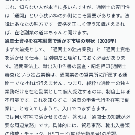
これ、知らない人が本当に多いんですが、通関士の専門性
は「通関」という狭い枠の外側にこそ需要があります。法
律はあなたの味方です。資格を正しく使う知識さえあれ
ば、在宅副業の道はちゃんと開けます。
通関士資格を在宅副業で活かす市場の現状（2026年）
まず大前提として、「通関士の独占業務」と「通関士資格
を活かせる仕事」は別物だと理解しておく必要がありま
す。通関業法上、輸出入申告書の審査・記名押印(通関士
審査)という独占業務は、通関業者の営業所に所属する通
関士でなければ行えません。つまり、純粋な通関士の独占
業務だけを在宅副業として個人受注するのは、制度上ほぼ
不可能です。これを知らずに「通関の申告代行を在宅で副
業に」と考えてしまうと、入口でつまずきます。
では何が在宅で活かせるのか。答えは「通関士の知識が必
要な周辺業務」です。具体的には、貿易事務、輸出入書類
の作成・チェック、HSコード(関税分類番号)の確認、