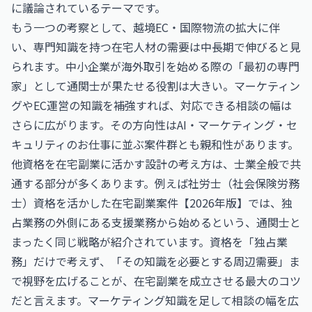
に議論されているテーマです。
もう一つの考察として、越境EC・国際物流の拡大に伴
い、専門知識を持つ在宅人材の需要は中長期で伸びると見
られます。中小企業が海外取引を始める際の「最初の専門
家」として通関士が果たせる役割は大きい。マーケティン
グやEC運営の知識を補強すれば、対応できる相談の幅は
さらに広がります。その方向性は
AI・マーケティング・セ
キュリティのお仕事
に並ぶ案件群とも親和性があります。
他資格を在宅副業に活かす設計の考え方は、士業全般で共
通する部分が多くあります。例えば
社労士（社会保険労務
士）資格を活かした在宅副業案件【2026年版】
では、独
占業務の外側にある支援業務から始めるという、通関士と
まったく同じ戦略が紹介されています。資格を「独占業
務」だけで考えず、「その知識を必要とする周辺需要」ま
で視野を広げることが、在宅副業を成立させる最大のコツ
だと言えます。マーケティング知識を足して相談の幅を広