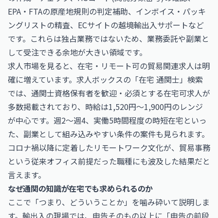
EPA・FTAの原産地規則の判定補助、インボイス・パッキ
ングリストの精査、ECサイトの越境輸出入サポートなど
です。これらは独占業務ではないため、業務委託や副業と
して受注できる余地が大きい領域です。
求人市場を見ると、在宅・リモート可の貿易関連求人は明
確に増えています。求人ボックスの「在宅 通関士」検索
では、通関士資格保有者を歓迎・必須とする在宅可求人が
多数掲載されており、時給は1,520円〜1,900円のレンジ
が中心です。週2〜週4、実働5時間程度の時短在宅といっ
た、副業として組み込みやすい条件の案件も見られます。
コロナ禍以降に定着したリモートワーク文化が、貿易事務
という従来オフィス前提だった職種にも波及した結果だと
言えます。
なぜ通関の知識が在宅でも求められるのか
ここで「つまり、どういうことか」を噛み砕いて説明しま
す。輸出入の現場では、申告そのもの以上に「申告の前段