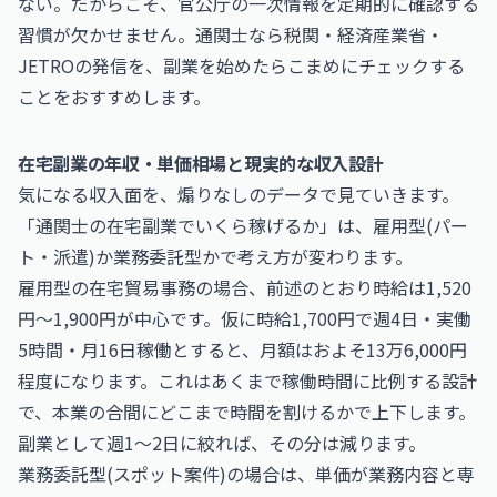
ない。だからこそ、官公庁の一次情報を定期的に確認する
習慣が欠かせません。通関士なら税関・
経済産業省
・
JETROの発信を、副業を始めたらこまめにチェックする
ことをおすすめします。
在宅副業の年収・単価相場と現実的な収入設計
気になる収入面を、煽りなしのデータで見ていきます。
「通関士の在宅副業でいくら稼げるか」は、雇用型(パー
ト・派遣)か業務委託型かで考え方が変わります。
雇用型の在宅貿易事務の場合、前述のとおり時給は1,520
円〜1,900円が中心です。仮に時給1,700円で週4日・実働
5時間・月16日稼働とすると、月額はおよそ13万6,000円
程度になります。これはあくまで稼働時間に比例する設計
で、本業の合間にどこまで時間を割けるかで上下します。
副業として週1〜2日に絞れば、その分は減ります。
業務委託型(スポット案件)の場合は、単価が業務内容と専