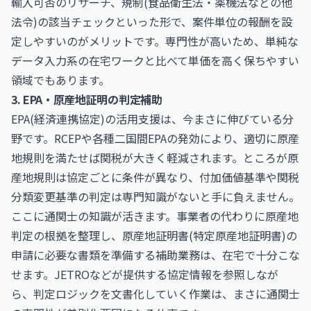
輸入可否のリサーチ、規制(食品衛生法・薬機法などの他
法令)の該当チェックといった形で、案件単位の報酬を設
定しやすいのがメリットです。専門性が高いため、単純な
データ入力系の在宅ワークと比べて単価を高く保ちやすい
領域でもあります。
3. EPA・原産地証明の判定補助
EPA(経済連携協定)の活用支援は、今まさに伸びている分
野です。RCEPや各種二国間EPAの発効により、適切に原産
地規則を満たせば関税が大きく軽減されます。ところが原
産地規則は協定ごとに条件が異なり、付加価値基準や関税
分類変更基準の判定は専門知識がないと手に負えません。
ここに通関士の知識が活きます。事業者の代わりに原産地
判定の根拠を整理し、原産地証明書(特定原産地証明書)の
申請に必要な書類を準備する補助業務は、在宅で十分こな
せます。JETROなどが提供する協定情報を参照しなが
ら、判定ロジックを文書化していく作業は、まさに通関士