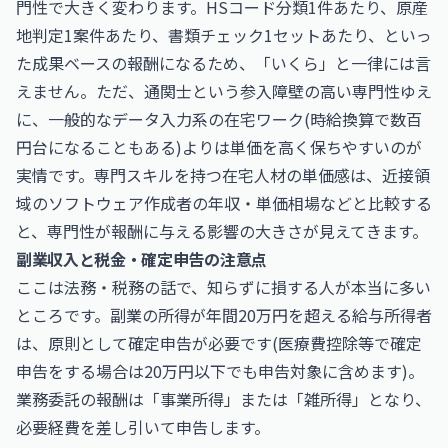
門性で大きく変わります。HSコード分類1件あたり、原産
地判定1案件あたり、書類チェック1セットあたり、といっ
た成果ベースの報酬になるため、「いくら」と一律には言
えません。ただ、通関士という参入障壁の高い専門性ゆえ
に、一般的なデータ入力系の在宅ワーク(時給換算で数百
円台になることもある)よりは単価を高く保ちやすいのが
実情です。専門スキルを持つ在宅人材の単価感は、近接領
域の
ソフトウェア作成者の年収・単価相場
などと比較する
と、専門性が報酬に与える影響の大きさが見えてきます。
副業収入と税金・確定申告の注意点
ここは法務・税務の話で、知らずに損する人が本当に多い
ところです。副業の所得が年間20万円を超える給与所得者
は、原則として確定申告が必要です(医療費控除等で確定
申告をする場合は20万円以下でも申告対象に含めます)。
業務委託の報酬は「事業所得」または「雑所得」となり、
必要経費を差し引いて申告します。