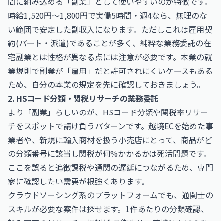
間に組み込める「副業」として使いやすいのが特徴です。
時給1,520円〜1,800円で実働5時間・週4なら、無理のな
い範囲で安定した副収入になります。ただしこれは雇用契
約(パート・派遣)であることが多く、純粋な業務委託の在
宅副業とは性格が異なる点には注意が必要です。本業の就
業規則で副業が「雇用」だと許可されにくいケースもある
ため、自分の本業の規定を先に確認しておきましょう。
2. HSコード分類・関税リサーチの業務委託
より「副業」らしいのが、HSコード分類や関税率リサー
チをスポットで請け負うパターンです。越境ECを始めた事
業者や、新規に輸入商材を扱う小売店にとって、商品がど
の分類番号に該当し関税が何%かかるかは死活問題です。
ここを誤ると追徴課税や通関の遅延につながるため、専門
家に確認したい需要が根強くあります。
クラウドソーシング系のプラットフォームでも、通関士の
スキルが必要な案件は探せます。1件あたりの分類確認、