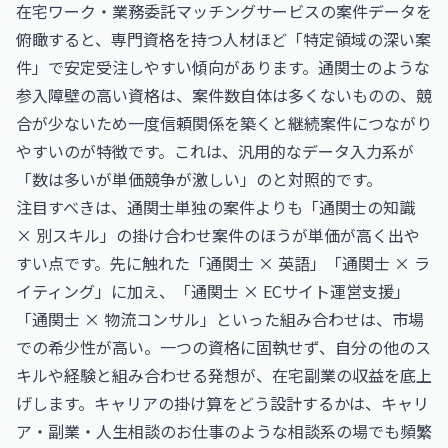
在宅ワーク・業務委託マッチングサービスの案件データを
俯瞰すると、専門資格を持つ人材ほど「特定領域の深い案
件」で安定受注しやすい傾向があります。通関士のような
参入障壁の高い資格は、案件数自体は多くないものの、競
合が少ないため一度信頼関係を築くと継続案件につながり
やすいのが特徴です。これは、汎用的なデータ入力系が
「数は多いが単価競争が激しい」のと対照的です。
注目すべきは、通関士単独の案件よりも「通関士の知識
× 別スキル」の掛け合わせ案件のほうが単価が高く出や
すい点です。先に触れた「通関士 × 英語」「通関士 × ラ
イティング」に加え、「通関士 × ECサイト運営支援」
「通関士 × 物流コンサル」といった組み合わせは、市場
での希少性が高い。一つの資格に固執せず、自分の他のス
キルや経験と組み合わせる発想が、在宅副業の収益を底上
げします。キャリアの掛け算をどう設計するかは、
キャリ
ア・副業・人生相談のお仕事
のような相談系の場でも頻繁