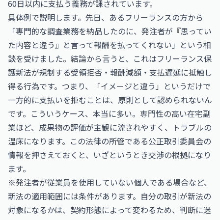
60日以内に支払う義務が課されています。
具体例で説明します。先日、あるフリーランスの方から
「専門的な調査業務を納品したのに、発注者が『思ってい
た内容と違う』と言って報酬を払ってくれない」という相
談を受けました。結論から言うと、これはフリーランス保
護新法が規制する受領拒否・報酬減額・支払遅延に抵触し
得る行為です。つまり、「イメージと違う」というだけで
一方的に支払いを拒むことは、原則として認められないん
です。こういうケース、本当に多い。専門性の高い在宅副
業ほど、成果物の評価が主観に流されやすく、トラブルの
温床になります。この法律の所管である
公正取引委員会
の
情報を押さえておくと、いざというとき交渉の根拠になり
ます。
※発注者が従業員を使用していない個人である場合など、
新法の適用範囲には条件があります。自分の取引が新法の
対象になるかは、契約形態によって変わるため、判断に迷