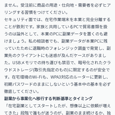
ません。受注前に商品の用途・仕向地・需要者を必ずヒア
リングする習慣をつけてください。
セキュリティ面では、在宅作業端末を本業と完全分離する
ことが鉄則です。家族と共用しているPCで貿易書類を扱
うのは論外として、本業のPCに副業データを置くのも避
けましょう。私の相談者でも、副業データが本業PCに残
っていたために退職時のフォレンジック調査で発覚し、副
業先のクライアントにも迷惑が及んだケースがありまし
た。USBメモリでの持ち運びも禁忌で、暗号化されたクラ
ウドストレージ(取引先指定のもの)に限定するのが安全で
す。在宅環境のWi-Fiも、WPA3対応のルーターに更新し、
初期パスワードのままにしないという基本中の基本を必ず
徹底してください。
副業から事業化へ移行する判断基準とタイミング
「在宅副業としてスタートしたが、想像以上に依頼が増え
てきた」段階で誰もが迷うのが、副業のまま続けるか、独