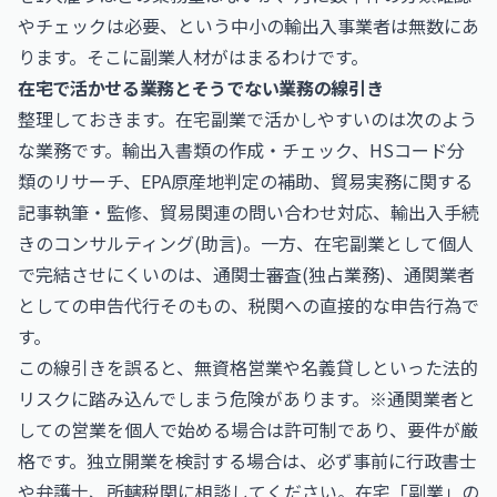
やチェックは必要、という中小の輸出入事業者は無数にあ
ります。そこに副業人材がはまるわけです。
在宅で活かせる業務とそうでない業務の線引き
整理しておきます。在宅副業で活かしやすいのは次のよう
な業務です。輸出入書類の作成・チェック、HSコード分
類のリサーチ、EPA原産地判定の補助、貿易実務に関する
記事執筆・監修、貿易関連の問い合わせ対応、輸出入手続
きのコンサルティング(助言)。一方、在宅副業として個人
で完結させにくいのは、通関士審査(独占業務)、通関業者
としての申告代行そのもの、税関への直接的な申告行為で
す。
この線引きを誤ると、無資格営業や名義貸しといった法的
リスクに踏み込んでしまう危険があります。※通関業者と
しての営業を個人で始める場合は許可制であり、要件が厳
格です。独立開業を検討する場合は、必ず事前に行政書士
や弁護士、所轄税関に相談してください。在宅「副業」の