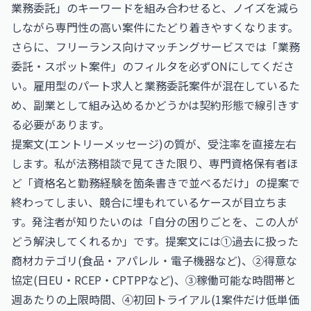
業務委託」のキーワードを組み合わせると、ノイズを減ら
しながら専門性の高い案件にたどり着きやすくなります。
さらに、フリーランス向けマッチングサービスでは「業務
委託・スポット案件」のフィルタを必ずONにしてくださ
い。雇用型のパート求人と業務委託案件が混在しているた
め、副業として組み込めるかどうかは契約形態で線引きす
る必要があります。
提案文(エントリーメッセージ)の質が、受注率を直接左右
します。私が法務相談で見てきた限り、専門資格保有者ほ
ど「資格名と勤務経験を箇条書きで並べるだけ」の提案で
終わってしまい、競合に埋もれているケースが目立ちま
す。発注者が知りたいのは「自分の困りごとを、この人が
どう解決してくれるか」です。提案文には①過去に扱った
商材カテゴリ(食品・アパレル・電子機器など)、②得意な
協定(日EU・RCEP・CPTPPなど)、③稼働可能な時間帯と
週あたりの上限時間、④初回トライアル(1案件だけ低単価