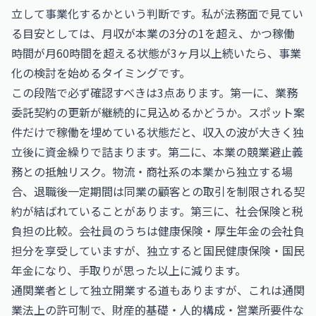
立して事業化するかという判断です。私が法務面で見てい
る目安としては、月収が本業の3分の1を超え、かつ稼働
時間が月60時間を超える状態が3ヶ月以上続いたら、事業
化の検討を始めるタイミングです。
この段階で必ず確認すべきは3点あります。第一に、業務
委託契約の更新が継続的に見込めるかどうか。スポット案
件だけで稼働を埋めている状態だと、収入の波が大きく独
立後に資金繰りで詰まります。第二に、本業の競業避止義
務との抵触リスク。物流・商社系の本業から独立する場
合、退職後一定期間は同業の顧客との取引を制限される契
約が結ばれていることがあります。第三に、社会保険と税
負担の比較。会社員のうちは健康保険・厚生年金の会社負
担分を享受していますが、独立すると国民健康保険・国民
年金になり、手取りが思った以上に減ります。
通関業者として独立開業する道もありますが、これは通関
業法上の許可制で、財産的基礎・人的構成・営業所要件な