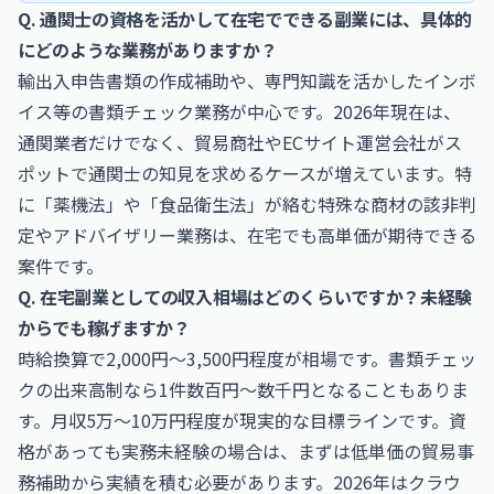
Q. 通関士の資格を活かして在宅でできる副業には、具体的
にどのような業務がありますか？
輸出入申告書類の作成補助や、専門知識を活かしたインボ
イス等の書類チェック業務が中心です。2026年現在は、
通関業者だけでなく、貿易商社やECサイト運営会社がス
ポットで通関士の知見を求めるケースが増えています。特
に「薬機法」や「食品衛生法」が絡む特殊な商材の該非判
定やアドバイザリー業務は、在宅でも高単価が期待できる
案件です。
Q. 在宅副業としての収入相場はどのくらいですか？未経験
からでも稼げますか？
時給換算で2,000円〜3,500円程度が相場です。書類チェッ
クの出来高制なら1件数百円〜数千円となることもありま
す。月収5万〜10万円程度が現実的な目標ラインです。資
格があっても実務未経験の場合は、まずは低単価の貿易事
務補助から実績を積む必要があります。2026年はクラウ