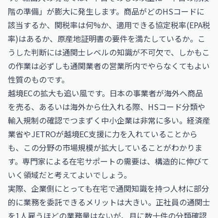
階の準備」が膨大に発生します。商品がどのHSコードに
該当するか、関税率は何%か、適用できる協定税率(EPA税
率)はあるか、原産地証明書の要件を満たしているか。こ
うした判断には通関士レベルの知識が不可欠で、しかもこ
の作業は必ずしも通関業者の営業所内でやらなくてもよい
性質のものです。
越境ECの拡大も追い風です。日本の事業者が海外へ商品
を売る、あるいは海外から仕入れる際、HSコード分類や
輸入規制の確認でつまずく中小企業は非常に多い。経済産
業省や
JETRO
が越境EC支援に力を入れていることから
も、この分野の市場規模が拡大していることがわかりま
す。専門家による在宅サポートの需要は、構造的に伸びて
いく領域だと考えてよいでしょう。
実際、企業側にとっても在宅で通関知識を持つ人材に部分
的に業務を委託できるメリットは大きい。正社員の通関士
を1人雇うほどの業務量はないが、月に数十件の分類確認