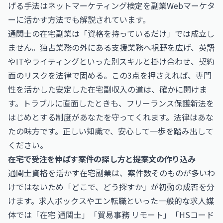
げる手法は
ネットマーケティング検定を副業Webマーケタ
ーに活かす方法
でも解説されています。
通関士の在宅副業は「資格を持っているだけ」では成立し
ません。独占業務の外にある支援業務へ視野を広げ、英語
やITやライティングといった別スキルと掛け合わせ、契約
面のリスクを法律で固める。この3点を押さえれば、専門
性を活かした安定した在宅副収入の道は、確かに開けま
す。トラブルに直面したときも、フリーランス保護新法を
はじめとする制度があなたを守ってくれます。法律はあな
たの味方です。正しい知識で、安心して一歩を踏み出して
ください。
在宅で受注を伸ばす案件の探し方と提案文の作り込み
通関士資格を活かす在宅副業は、案件数そのものが多いわ
けではないため「どこで、どう探すか」が初動の成否を分
けます。求人ボックスやエン転職といった一般的な求人媒
体では「在宅 通関士」「貿易事務 リモート」「HSコード