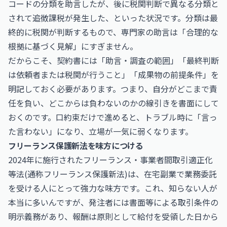
コードの分類を助言したが、後に税関判断で異なる分類と
されて追徴課税が発生した、といった状況です。分類は最
終的に税関が判断するもので、専門家の助言は「合理的な
根拠に基づく見解」にすぎません。
だからこそ、契約書には「助言・調査の範囲」「最終判断
は依頼者または税関が行うこと」「成果物の前提条件」を
明記しておく必要があります。つまり、自分がどこまで責
任を負い、どこからは負わないのかの線引きを書面にして
おくのです。口約束だけで進めると、トラブル時に「言っ
た言わない」になり、立場が一気に弱くなります。
フリーランス保護新法を味方につける
2024年に施行されたフリーランス・事業者間取引適正化
等法(通称フリーランス保護新法)は、在宅副業で業務委託
を受ける人にとって強力な味方です。これ、知らない人が
本当に多いんですが、発注者には書面等による取引条件の
明示義務があり、報酬は原則として給付を受領した日から