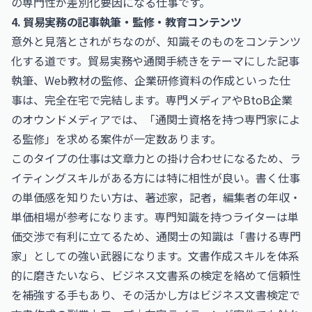
の専門性が差別化要因になる仕事です。
4. 貿易実務の記事執筆・監修・教育コンテンツ
意外と見落とされがちなのが、知識そのものをコンテンツ
化する道です。貿易実務や通関手続きをテーマにした記事
執筆、Web教材の監修、企業研修資料の作成といった仕
事は、完全在宅で完結します。専門メディアやBtoB企業
のオウンドメディアでは、「通関士資格を持つ専門家によ
る監修」を求める案件が一定数あります。
このタイプの仕事は文章力との掛け合わせになるため、ラ
イティングスキルがある方には特に相性が良い。書く仕事
の単価感を知りたい方は、
著述家，記者，編集者の年収・
単価相場
が参考になります。専門知識を持つライターは単
価交渉で有利に立てるため、通関士の知識は「書ける専門
家」としての強い武器になります。文書作成スキルを体系
的に磨きたいなら、ビジネス文書系の検定を絡めて信頼性
を補強する手もあり、その活かし方は
ビジネス文書検定で