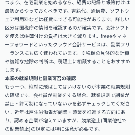
つまり、在宅副業を始めるなら、経費の記録と帳簿付けは
最初からやっておくべきです。書籍代、通信費、ソフトウ
ェア利用料などは経費にできる可能性があります。詳しい
区分は
国税庁
の情報を確認するのが確実です。会計ソフト
を使えば帳簿付けの負担は大きく減ります。
freee
や
マネ
ーフォワード
といったクラウド会計サービスは、副業フリ
ーランスにも広く使われています。※税額の具体的な計算
や複雑な控除の判断は、税理士に相談することをおすすめ
します。
本業の就業規則と副業可否の確認
もう一つ、絶対に飛ばしてはいけないのが本業の就業規則
の確認です。会社員が副業をする場合、就業規則で副業が
禁止・許可制になっていないかを必ずチェックしてくださ
い。近年は厚生労働省が副業・兼業を推進する方向にあ
り、認める企業が増えていますが、競業避止(同業他社で
の副業禁止)の規定には特に注意が必要です。