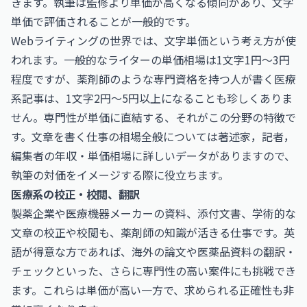
きます。執筆は監修より単価が高くなる傾向があり、文字
単価で評価されることが一般的です。
Webライティングの世界では、文字単価という考え方が使
われます。一般的なライターの単価相場は1文字1円〜3円
程度ですが、薬剤師のような専門資格を持つ人が書く医療
系記事は、1文字2円〜5円以上になることも珍しくありま
せん。専門性が単価に直結する、それがこの分野の特徴で
す。文章を書く仕事の相場全般については
著述家，記者，
編集者の年収・単価相場
に詳しいデータがありますので、
執筆の対価をイメージする際に役立ちます。
医療系の校正・校閲、翻訳
製薬企業や医療機器メーカーの資料、添付文書、学術的な
文章の校正や校閲も、薬剤師の知識が活きる仕事です。英
語が得意な方であれば、海外の論文や医薬品資料の翻訳・
チェックといった、さらに専門性の高い案件にも挑戦でき
ます。これらは単価が高い一方で、求められる正確性も非