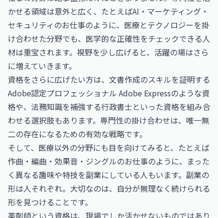
かせる領域は意外と広く、たとえば
AI・マーケティング・
セキュリティのお仕事
のように、医療とテクノロジーを掛
け合わせた分野でも、医学的な正確性をチェックできる人
材は重宝されます。視野を少し広げると、活躍の場はさら
に増えていきます。
資格をさらに広げたい方は、文書作成のスキルを証明する
Adobe認定プロフェッショナル Adobe Express
のような資
格や、法務知識を補強する
行政書士
といった資格を組み合
わせる選択肢もあります。専門性の掛け合わせは、唯一無
二の存在になるための有効な戦略です。
そして、医療以外の分野にも目を向けてみると、たとえば
作曲・編曲・効果音・ジングルのお仕事
のように、まった
く異なる趣味や特技を副業にしている人もいます。副業の
形は人それぞれ。大切なのは、自分が無理なく続けられる
形を見つけることです。
薬剤師という資格は、現場でしか活かせないものではあり