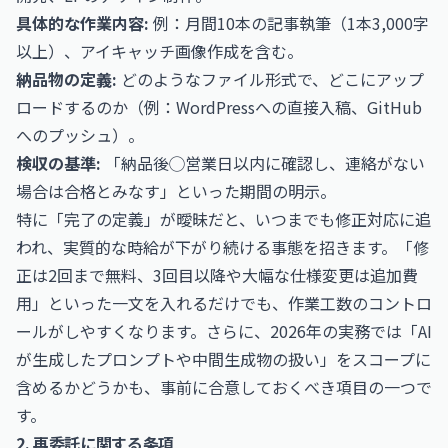
具体的な作業内容:
例：月間10本の記事執筆（1本3,000字
以上）、アイキャッチ画像作成を含む。
納品物の定義:
どのようなファイル形式で、どこにアップ
ロードするのか（例：WordPressへの直接入稿、GitHub
へのプッシュ）。
検収の基準:
「納品後◯営業日以内に確認し、連絡がない
場合は合格とみなす」といった期間の明示。
特に「完了の定義」が曖昧だと、いつまでも修正対応に追
われ、実質的な時給が下がり続ける事態を招きます。「修
正は2回まで無料、3回目以降や大幅な仕様変更は追加費
用」といった一文を入れるだけでも、作業工数のコントロ
ールがしやすくなります。さらに、2026年の実務では「AI
が生成したプロンプトや中間生成物の扱い」をスコープに
含めるかどうかも、事前に合意しておくべき項目の一つで
す。
2. 再委託に関する条項