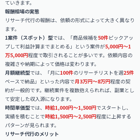
ていきます。
報酬相場の実態
リサーチ代行の報酬は、依頼の形式によって大きく異なり
ます。
1案件（スポット）型
では、「商品候補を
50件
ピックアッ
プして利益計算までまとめる」という案件が
5,000円〜1
万5,000円
程度で取引されることが多いです。依頼内容の
複雑さや納期によって価格は変わります。
月額継続型
では、「月に
100件
のリサーチリストを週
25件
ペースで納品」といった内容で
月3万円〜8万円
程度の契
約が一般的です。継続案件を複数抱えられれば、副業とし
て安定した収入源になります。
時間単価型
では、
時給1,000円〜1,500円
でスタートし、
実績を積むことで
時給1,500円〜2,500円
程度に上昇する
パターンが見られます。
リサーチ代行のメリット