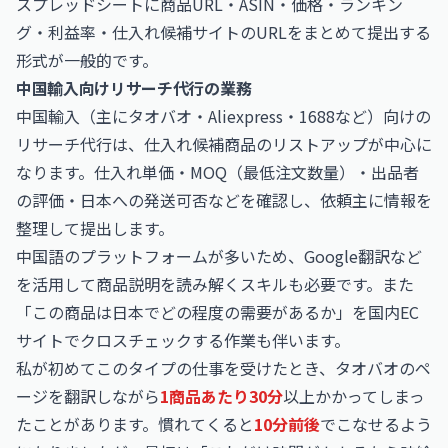
スプレッドシートに商品URL・ASIN・価格・ランキン
グ・利益率・仕入れ候補サイトのURLをまとめて提出する
形式が一般的です。
中国輸入向けリサーチ代行の業務
中国輸入（主にタオバオ・Aliexpress・1688など）向けの
リサーチ代行は、仕入れ候補商品のリストアップが中心に
なります。仕入れ単価・MOQ（最低注文数量）・出品者
の評価・日本への発送可否などを確認し、依頼主に情報を
整理して提出します。
中国語のプラットフォームが多いため、Google翻訳など
を活用して商品説明を読み解くスキルも必要です。また
「この商品は日本でどの程度の需要があるか」を国内EC
サイトでクロスチェックする作業も伴います。
私が初めてこのタイプの仕事を受けたとき、タオバオのペ
ージを翻訳しながら
1商品あたり30分
以上かかってしまっ
たことがあります。慣れてくると
10分前後
でこなせるよう