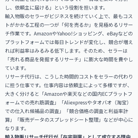
し、依頼主に届ける」という役割を担います。
輸入物販のセラーがビジネスを続けていく上で、最もコス
トがかかる工程の一つが「何を売るか」を見極めるリサー
チ作業です。AmazonやYahoo!ショッピング、eBayなどの
プラットフォームでは毎日トレンドが変化し、競合が増え
れば利益率はみるみる低下します。そのため、セラーは
「売れる商品を発掘するリサーチ」に膨大な時間を費やし
ています。
リサーチ代行は、こうした時間的コストをセラーの代わり
に担う仕事です。仕事内容は依頼主によって多様ですが、
大きく分けると「Amazonや楽天などの国内ECプラットフ
ォームでの売れ筋調査」「Aliexpressやタオバオ（淘宝）
での仕入れ候補品の調査」「競合価格の調査と利益率計
算」「販売データのスプレッドシート整理」などが中心に
なります。
輸入物販リサーチ代行が「在宅副業」として成立する理由