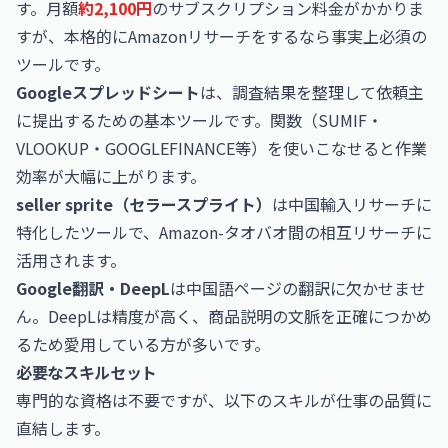
す。月額
約2,100円
のサブスクリプション料金がかかりま
すが、本格的にAmazonリサーチをするなら事実上必須の
ツールです。
Googleスプレッドシート
は、調査結果を整理して依頼主
に提出するための基本ツールです。関数（SUMIF・
VLOOKUP・GOOGLEFINANCE等）を使いこなせると作業
効率が大幅に上がります。
seller sprite（セラースプライト）
は中国輸入リサーチに
特化したツールで、Amazon-タオバオ間の相互リサーチに
活用されます。
Google翻訳・DeepL
は中国語ページの翻訳に欠かせませ
ん。DeepLは精度が高く、商品説明の文脈を正確につかめ
るため愛用している方が多いです。
必要なスキルセット
専門的な資格は不要ですが、以下のスキルが仕事の品質に
直結します。