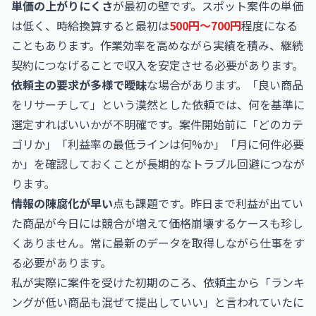
単価の上がりにくさ
が最初の壁です。スポット案件の単価
は低く、時給換算すると最初は
500円〜700円
程度になる
こともあります。作業効率を高めながら実績を積み、継続
契約につなげることで収入を安定させる必要があります。
依頼主の要求が多様で曖昧
な場合があります。「良い商品
をリサーチして」という漠然とした依頼では、何を基準に
選定すればいいかが不明確です。案件開始前に「どのカテ
ゴリか」「利益率の最低ラインは何%か」「月に何件必要
か」を確認しておくことが長期的なトラブル回避につなが
ります。
情報の陳腐化が早い
点も課題です。昨日まで利益が出てい
た商品が今日には競合が増えて価格崩壊するケースも珍し
くありません。常に最新のデータを取得しながら仕事をす
る必要があります。
私が実際に案件を受けた初期のころ、依頼主から「ランキ
ングが低い商品も混ぜて提出していい」と言われていたに