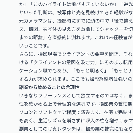
か」「このハイライトは飛びすぎていないか」「逆光
といった判断は、被写体と光を見続けてきた経験がな
元カメラマンは、撮影時にすでに頭の中で「後で整え
ス、構図、被写体の見え方を意識してシャッターを切
までの距離」を直感的に測れます。これは未経験者が
いうことです。
さらに、撮影現場でクライアントの要望を聞き、それ
ける「クライアントの意図を汲む力」にそのまま転用
ケーション職でもあり、「もっと明るく」「もっとナ
する力が求められます。ここでも撮影経験者は強いの
副業から始めることの合理性
いきなりフリーランスとして独立するのではなく、ま
性を確かめる上で合理的な選択です。撮影業の繁忙期
ソコンとソフトウェア程度で済みます。在宅で完結す
も高く、生活リズムを崩さずに収入の柱を増やせます
副業としての写真レタッチは、撮影業の補完にもなり