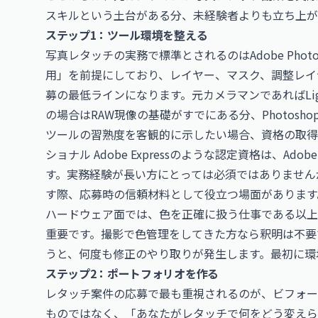
スキルという土台がある分、未経験者よりも立ち上が
ステップ1：ツール環境を整える
写真レタッチの実務で標準とされるのはAdobe Photo
用」を前提にしており、レイヤー、マスク、調整レイ
募の最低ラインになります。元カメラマンであればLig
の場合はRAW現像の基礎がすでにある分、Photosh
ツールの習熟度を客観的に示したい場合、資格の取得
ショナル Adobe Express
のような認定資格は、Ado
す。実務経験が長い方にとっては必須ではありません
す際、応募時の信頼材料として役立つ場面があります
ハードウェア面では、色を正確に扱う仕事である以上
重要です。撮影で色管理をしてきた方なら釈明は不要
うと、何度も修正のやり取りが発生します。最初に環
ステップ2：ポートフォリオを作る
レタッチ案件の応募で最も重視されるのが、ビフォー
ものではなく、「あなたがレタッチで何をどう変えら