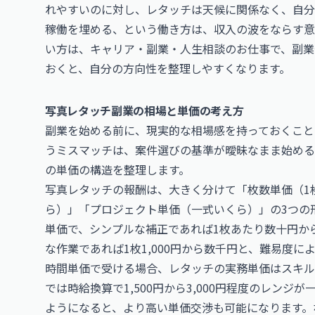
れやすいのに対し、レタッチは天候に関係なく、自分
稼働を埋める、という働き方は、収入の波をならす意
い方は、
キャリア・副業・人生相談のお仕事
で、副業
おくと、自分の方向性を整理しやすくなります。
写真レタッチ副業の相場と単価の考え方
副業を始める前に、現実的な相場感を持っておくこと
うミスマッチは、案件選びの基準が曖昧なまま始める
の単価の構造を整理します。
写真レタッチの報酬は、大きく分けて「枚数単価（1
ら）」「プロジェクト単価（一式いくら）」の3つの
単価で、シンプルな補正であれば1枚あたり数十円か
な作業であれば1枚1,000円から数千円と、難易度に
時間単価で受ける場合、レタッチの実務単価はスキル
では時給換算で1,500円から3,000円程度のレン
ようになると、より高い単価交渉も可能になります。