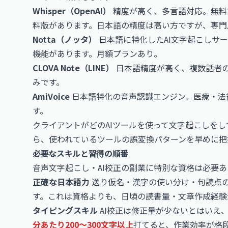
Whisper（OpenAI）
精度が高く、多言語対応。無料
料版があります。日本語の精度は高い方ですが、専門
Notta（ノッタ）
日本語に特化したAI文字起こしサ
機能があります。月額プランあり。
CLOVA Note（LINE）
日本語精度が高く、複数話者の
みです。
AmiVoice
日本語特化の音声認識エンジン。医療・法
す。
クライアントがどのAIツールを使って文字起こしを
ら、使われているツールの誤変換パターンを早めに把
必要なスキルと習得の順番
音声文字起こし・AI校正の副業に特別な資格は必要
正確な日本語力
送り仮名・漢字の使い分け・句読点
す。これは資格よりも、日頃の読書量・文章作成経験
タイピングスキル
AI校正は修正量が少ないとはいえ
分あたり200〜300文字以上
打てると、作業効率が格