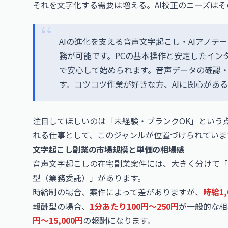
それを文字化する需要は増える。AI校正のニーズは
AIの進化を支える音声文字起こし・AIアノテ
務が可能です。PCの基本操作と安定したイン
で安心して始められます。音声データの確認・
す。コツコツ作業が好きな方、AIに関心があ
注目してほしいのは「未経験・ブランクOK」という
れる仕事として、このジャンルが位置づけられていま
文字起こし副業の市場規模と単価の相場感
音声文字起こしの在宅副業案件には、大きく分けて「
型（業務委託）」があります。
時給制の場合、案件によって差がありますが、
時給1,
報酬型の場合、
1分あたり100円〜250円
が一般的な相
円〜15,000円
の報酬になります。