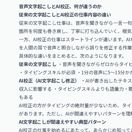
音声文字起こしとAI校正、何が違うのか
従来の文字起こしとAI校正の仕事内容の違い
従来の文字起こし仕事は、音声を聞きながら一言一句
箇所を何度も巻き戻し、丁寧に打ち込んでいく、根気
一方、AI校正の仕事はスタートラインが違います。A
を人間の耳で音声と照合しながら誤りを修正する作業
具体的な違いをまとめると、次のようになります。
従来の文字起こし
・音声を聞きながらゼロからタイピ
・タイピングスキルが必須 ・1分の音声に5〜15分
AI校正（AI文字起こし修正）
・AIが書き出したテキ
収入に影響する ・タイピングスキルよりも語彙力・聴
もある
AI校正の方がタイピングの絶対量が少ないため、タ
があります。ただし、AIが間違えやすいパターンを
AI文字起こしが間違えやすい典型パターン
AI校正の仕事を始めるにあたって、あらかじめ知って