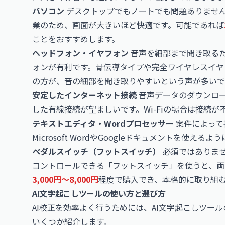
パソコン
デスクトップでもノートでも問題ありませ
業のため、画面が大きいほど快適です。可能であれば
ことをおすすめします。
ヘッドフォン・イヤフォン
音声を細部まで聞き取る
ォンが有利です。骨伝導タイプや完全ワイヤレスイヤ
の方が、音の細部を聞き取りやすいという声が多いで
安定したインターネット接続
音声データのダウンロ
した有線接続が望ましいです。Wi-Fiの場合は接続
テキストエディタ・Wordプロセッサー
案件によって
Microsoft WordやGoogleドキュメントを使え
ペダルスイッチ（フットスイッチ）
必須ではありま
コントロールできる「フットスイッチ」を使うと、両
3,000円〜8,000円
程度で購入でき、本格的に取り組
AI文字起こしツールの使い方と選び方
AI校正を効率よく行うためには、AI文字起こしツー
いくつか紹介します。