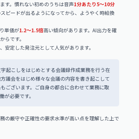
ます。慣れない初めのうちは音声
1分あたり5〜10分
のスピードが出るようになってから、ようやく時給換
より単価が
1.2〜1.5倍
高い傾向があります。AI出力を確
からです。
、安定した発注元として人気があります。
文字起こしをはじめとする会議録作成業務を行う在
地方議会をはじめ様々な会議の内容を書き起こして
遇もございます。ご自身の都合に合わせて業務に取
稼働が必要です。
務の厳守や正確性の要求水準が高い点を理解した上で