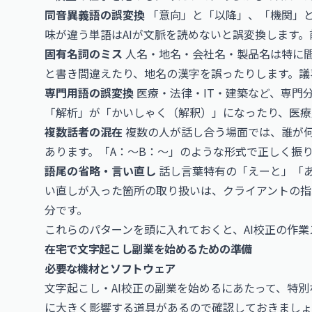
同音異義語の誤変換
「意向」と「以降」、「機関」
味が違う単語はAIが文脈を読めないと誤変換します
固有名詞のミス
人名・地名・会社名・製品名は特に
と書き間違えたり、地名の漢字を誤ったりします。議
専門用語の誤変換
医療・法律・IT・建築など、専門
「解析」が「かいしゃく（解釈）」になったり、医療
複数話者の混在
複数の人が話し合う場面では、誰が何
あります。「A：〜B：〜」のような形式で正しく振
語尾の省略・言い直し
話し言葉特有の「えーと」「
い直しが入った箇所の取り扱いは、クライアントの指
分です。
これらのパターンを頭に入れておくと、AI校正の作
在宅で文字起こし副業を始めるための準備
必要な機材とソフトウェア
文字起こし・AI校正の副業を始めるにあたって、特
に大きく影響する道具があるので確認しておきましょ