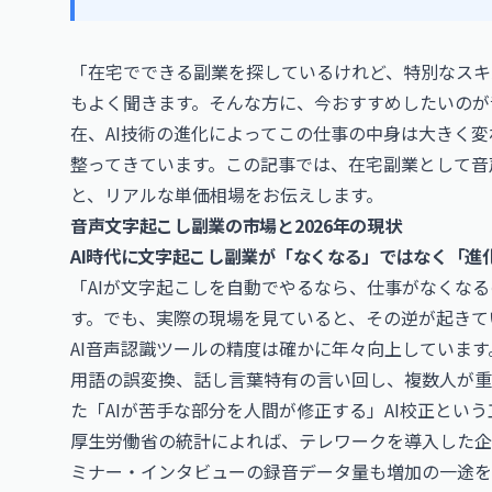
「在宅でできる副業を探しているけれど、特別なスキ
もよく聞きます。そんな方に、今おすすめしたいのが音
在、AI技術の進化によってこの仕事の中身は大きく
整ってきています。この記事では、在宅副業として音
と、リアルな単価相場をお伝えします。
音声文字起こし副業の市場と2026年の現状
AI時代に文字起こし副業が「なくなる」ではなく「進
「AIが文字起こしを自動でやるなら、仕事がなくな
す。でも、実際の現場を見ていると、その逆が起きて
AI音声認識ツールの精度は確かに年々向上していま
用語の誤変換、話し言葉特有の言い回し、複数人が重
た「AIが苦手な部分を人間が修正する」AI校正とい
厚生労働省の統計によれば、テレワークを導入した企
ミナー・インタビューの録音データ量も増加の一途を