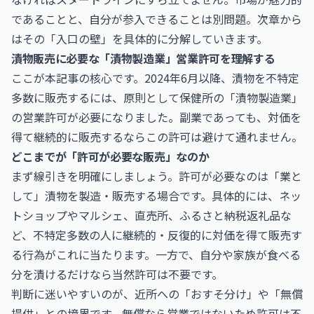
であることと、自分が参入できることは別問題。次章から
はその「入口の壁」を具体的に分解していきます。
漬物販売に必要な「漬物製造業」営業許可を理解する
ここが本記事の核心です。2024年6月以降、漬物を不特定
多数に販売するには、原則として保健所の「漬物製造業」
の営業許可が必要になりました。副業であっても、対価を
得て継続的に販売するならこの許可は避けて通れません。
どこまでが「許可が必要な販売」なのか
まず線引きを明確にしましょう。許可が必要なのは「業と
して」漬物を製造・販売する場合です。具体的には、ネッ
トショップやマルシェ、直売所、ふるさと納税返礼品な
ど、不特定多数の人に継続的・反復的に対価を得て販売す
る行為がこれに当たります。一方で、自分や家族が食べる
分を漬けるだけなら当然許可は不要です。
判断に迷いやすいのが、近所への「おすそ分け」や「無償
提供」との境界です。無償なら営業ではないため許可は不