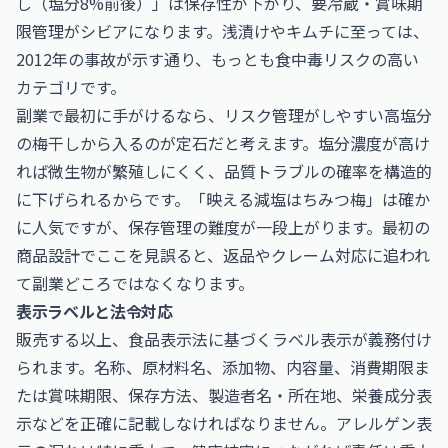
し（塩分8%前後）」は保存性が下がり、要冷蔵・賞味期
限管理がシビアになります。浅漬けやキムチに至っては、
2012年の事故が示す通り、もっとも食中毒リスクの高い
カテゴリです。
副業で最初に手がけるなら、リスク管理がしやすい高塩分
の梅干しから入るのが定石だと考えます。塩分濃度が高け
れば微生物が繁殖しにくく、品質トラブルの確率を構造的
に下げられるからです。「映える減塩はちみつ梅」は確か
に人気ですが、保存管理の難度が一段上がります。最初の
商品設計でここを見誤ると、返品やクレーム対応に追われ
て副業どころではなくなります。
表示ラベルと法令対応
販売する以上、食品表示法に基づくラベル表示が義務付け
られます。名称、原材料名、添加物、内容量、消費期限ま
たは賞味期限、保存方法、製造者名・所在地、栄養成分表
示などを正確に記載しなければなりません。アレルゲン表