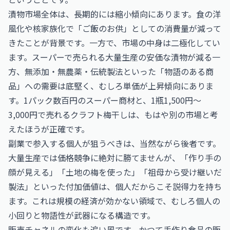
漬物市場全体は、長期的には縮小傾向にあります。食の洋
風化や核家族化で「ご飯のお供」としての消費量が減って
きたことが背景です。一方で、市場の中身は二極化してい
ます。スーパーで売られる大量生産の安価な漬物が減る一
方、無添加・無農薬・伝統製法といった「物語のある商
品」への需要は底堅く、むしろ単価が上昇傾向にありま
す。1パック数百円のスーパー商材と、1瓶1,500円〜
3,000円で売れるクラフト梅干しは、もはや別の市場と考
えたほうが正確です。
副業で参入する個人が狙うべきは、当然ながら後者です。
大量生産では価格競争に絶対に勝てませんが、「作り手の
顔が見える」「土地の梅を使った」「祖母から受け継いだ
製法」といった付加価値は、個人だからこそ説得力を持ち
ます。これは規模の経済が効かない領域で、むしろ個人の
小回りと物語性が武器になる構造です。
販売チャネルの変化も追い風です。かつて手作り食品の販