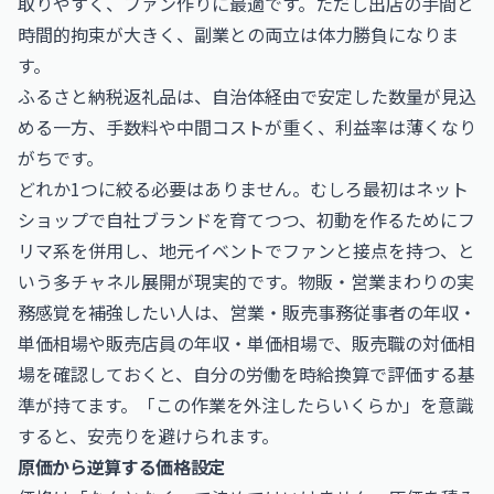
取りやすく、ファン作りに最適です。ただし出店の手間と
時間的拘束が大きく、副業との両立は体力勝負になりま
す。
ふるさと納税返礼品は、自治体経由で安定した数量が見込
める一方、手数料や中間コストが重く、利益率は薄くなり
がちです。
どれか1つに絞る必要はありません。むしろ最初はネット
ショップで自社ブランドを育てつつ、初動を作るためにフ
リマ系を併用し、地元イベントでファンと接点を持つ、と
いう多チャネル展開が現実的です。物販・営業まわりの実
務感覚を補強したい人は、
営業・販売事務従事者の年収・
単価相場
や
販売店員の年収・単価相場
で、販売職の対価相
場を確認しておくと、自分の労働を時給換算で評価する基
準が持てます。「この作業を外注したらいくらか」を意識
すると、安売りを避けられます。
原価から逆算する価格設定