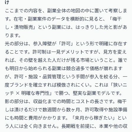
け
ここまでの内容を、副業全体の地図の中に置いて考察しま
す。在宅・副業案件のデータを横断的に見ると、「梅干
し・漬物販売」という副業には、はっきりした光と影があ
ります。
光の部分は、参入障壁が「許可」という形で明確に存在す
ることです。許可制は一見デメリットですが、見方を変え
れば、その壁を越えた人だけが残る市場ということ。誰で
も明日から始められる副業は競合過多で価格が崩れます
が、許可・施設・品質管理という手間が参入を絞る分、一
度ブランドを確立すれば模倣されにくい。これは「狭いニ
ッチ × 明確な専門性」で勝つ、堅実な副業モデルです。
影の部分は、収益化までの時間とコストの長さです。梅干
しは漬けるだけで数週間から数ヶ月、許可取得や施設準備
にも時間と費用がかかります。「来月から稼ぎたい」とい
う人には全く向きません。長期戦を前提に、本業や他の収