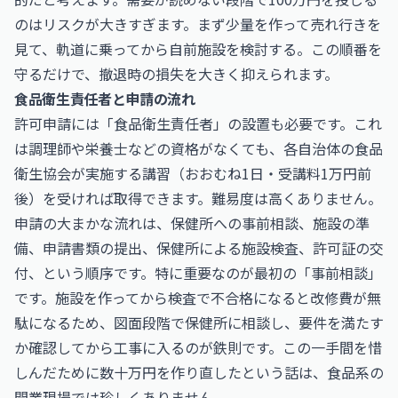
のはリスクが大きすぎます。まず少量を作って売れ行きを
見て、軌道に乗ってから自前施設を検討する。この順番を
守るだけで、撤退時の損失を大きく抑えられます。
食品衛生責任者と申請の流れ
許可申請には「食品衛生責任者」の設置も必要です。これ
は調理師や栄養士などの資格がなくても、各自治体の食品
衛生協会が実施する講習（おおむね1日・受講料1万円前
後）を受ければ取得できます。難易度は高くありません。
申請の大まかな流れは、保健所への事前相談、施設の準
備、申請書類の提出、保健所による施設検査、許可証の交
付、という順序です。特に重要なのが最初の「事前相談」
です。施設を作ってから検査で不合格になると改修費が無
駄になるため、図面段階で保健所に相談し、要件を満たす
か確認してから工事に入るのが鉄則です。この一手間を惜
しんだために数十万円を作り直したという話は、食品系の
開業現場では珍しくありません。