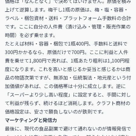
価格は「なんとなく」で決めてはいけません。原価を積み
上げて逆算します。梅干し1瓶の原価は、梅・塩・容器・
ラベル・梱包資材・送料・プラットフォーム手数料の合計
です。ここに自分の人件費（漬け込み・管理・販売作業の
時間）を必ず乗せます。
たとえば材料・容器・梱包で1瓶400円、手数料と送料で
300円かかるなら、原価だけで700円。ここに利益と人件
費を乗せて1,800円で売れば、1瓶あたり粗利は1,100円程
度になります。これを高いと感じるか妥当と感じるかは商
品の物語次第ですが、無添加・伝統製法・地元産という付
加価値があれば、この価格帯は十分に成立します。逆に
「スーパーより少し高い程度」に設定すると、手間に対し
て利益が残らず、続けるほど消耗します。クラフト商材の
価格設定は、安さで勝負しないのが鉄則です。
マーケティングと発信力
最後に、現代の食品副業で避けて通れないのが情報発信で