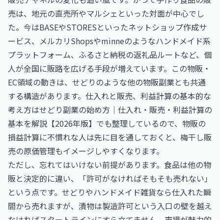
売は、地元の直売所やマルシェといった対面が中心でし
た。今はBASEやSTORESといったネットショップ作成サ
ービス、メルカリShopsやminneのようなハンドメイド系
プラットフォーム、ふるさと納税の返礼品ルートなど、個
人が全国に販路を広げる手段が増えています。この物販・
EC領域の動きは、せどりのような他の物販副業とも共通
する構造があります。仕入れと販売、利益計算の基本的な
考え方は
せどり副業の始め方｜仕入れ・販売・利益計算の
基本を解説【2026年版】
でも整理しているので、物販の
損益計算に不慣れな人は先に目を通しておくと、梅干し販
売の原価管理もイメージしやすくなります。
ただし、忘れてはいけない前提があります。食品は他の物
販と決定的に違い、「許可がなければそもそも売れない」
という点です。せどりやハンドメイド雑貨なら仕入れた瞬
間から売れますが、漬物は製造許可という入口の壁を越え
なければスタートラインにすら立てません。市場が魅力的