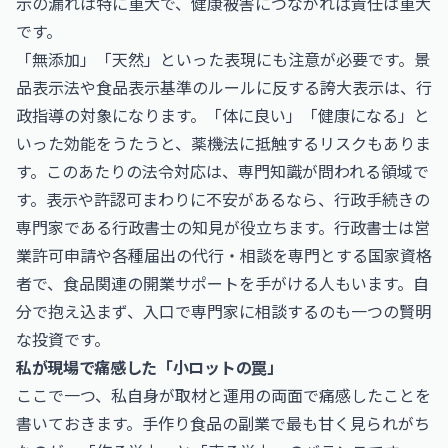
示の漏れは特に重大で、健康被害につながれば責任は重大
です。
「無添加」「天然」といった表現にも注意が必要です。景
品表示法や食品表示基準のルールに反する誇大表示は、行
政指導の対象になります。「体に良い」「健康になる」と
いった効能をうたうと、薬機法に抵触するリスクもありま
す。このあたりの法令対応は、専門知識が問われる領域で
す。表示や許認可まわりに不安があるなら、行政手続きの
専門家である
行政書士
の知見が役立ちます。行政書士は営
業許可申請や各種届出の代行・相談を専門とする国家資格
者で、食品関連の開業サポートを手がける人もいます。自
分で抱え込まず、入口で専門家に相談するのも一つの賢明
な投資です。
私が現場で痛感した「小ロットの罠」
ここで一つ、私自身が取材と運用の両面で痛感したことを
書いておきます。手作り食品の副業で最も甘く見られがち