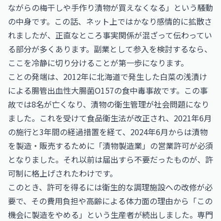
ながらの梅干しや手作り漬物が買えなくなる」という騒動
の中身です。この話、ネット上ではかなり感情的に拡散さ
れましたが、正直なところ事実関係が混ざって伝わってい
る部分が多くあります。副業として参入を検討するなら、
ここを冷静に切り分けることが第一歩になります。
ことの発端は、2012年に北海道で発生した白菜の浅漬け
による腸管出血性大腸菌O157の食中毒事故です。この事
故では8名が亡くなり、漬物の衛生管理が社会問題になり
ました。これを受けて食品衛生法が改正され、2021年6月
の施行と3年間の経過措置を経て、2024年6月からは漬物
を製造・販売するために「漬物製造業」の営業許可が必須
となりました。それ以前は届出すら不要だったものが、許
可制に格上げされたわけです。
このとき、許可を得るには衛生的な調理施設への改修が必
要で、その費用負担や高齢による体力面の理由から「この
機会に製造をやめる」という生産者が続出しました。専門