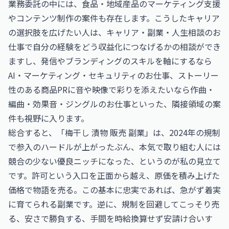
業務委託の中には、食品・地域産品のマーケティング支援
やコンテンツ制作の案件も存在します。こうしたキャリア
の選択肢を広げたい人は、
キャリア・副業・人生相談のお
仕事
で自分の経験をどう収益化につなげるかの相談ができ
ますし、発信やブランディングのスキルを軸にするなら
AI・マーケティング・セキュリティのお仕事
、ストーリー
性のある商品PRに音や映像で彩りを添えたいなら
作曲・
編曲・効果音・ジングルのお仕事
といった、隣接領域の案
件も視野に入ります。
総合すると、「梅干し 漬物 販売 副業」は、2024年の規制
で参入のハードルが上がったぶん、本気で取り組む人には
競合の少ない優良ニッチになった、というのが私の見立て
です。許可という入口を正面から越え、原価を積み上げた
価格で物語を売る。この基本に忠実であれば、急がず着実
に育てられる副業です。逆に、規制を回避してこっそり売
る、安さで勝負する、手間を時給換算せず安請け合いす