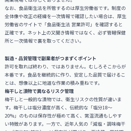
なお、食品衛生法を所管するのは厚生労働省です。制度の
全体像や改正の経緯を一次情報で確認したい場合は、
厚生
労働省
のサイトで「食品衛生法 営業許可」を確認すると
正確です。ネット上の又聞き情報ではなく、必ず管轄保健
所と一次情報で裏を取ってください。
製造・品質管理で副業者がつまずくポイント
許可を取れば終わり、ではありません。むしろそこからが
本番です。食品を継続的に作り、安定した品質で届けるこ
とは、想像以上に地道な作業の積み重ねです。
梅干しと漬物で異なるリスク管理
梅干しと一般的な漬物では、衛生リスクの性質が違いま
す。梅干しは塩分濃度が高く、伝統的な「塩分18〜
20%」のものは保存性が極めて高く、常温流通もしやす
い特徴があります。一方で、近年人気の「減塩・調味梅干