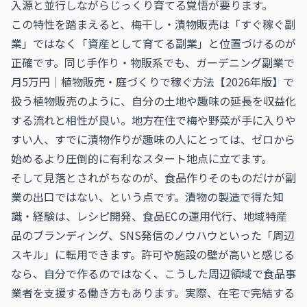
入源と並行しながらじっくり育てる覚悟が要ります。
この特性を踏まえると、梅干し・漬物販売は「すぐ稼ぐ副
業」ではなく「資産として育てる副業」と位置づけるのが
正確です。同じ手作り・物販系でも、
ガーデニング副業で
月5万円｜植物販売・庭づくりで稼ぐ方法【2026年版】
で
扱う植物販売のように、自分の土地や趣味の延長を収益化
する流れと相性が良い。地方在住で梅や野菜が手に入りや
すい人、すでに漬物作りが趣味の人にとっては、ゼロから
始めるより圧倒的に有利なスタート地点に立てます。
そして見落とされがちなのが、食品作りそのものだけが副
業の出口ではない、という点です。漬物の製造で得た知
識・経験は、レシピ開発、食品ECの運用代行、地域特産
品のブランディング、SNS発信のノウハウといった「周辺
スキル」に転用できます。許可や施設の壁が高いと感じる
なら、自分で作るのではなく、こうした周辺領域で食品事
業者を支援する働き方もあります。実際、在宅で完結する