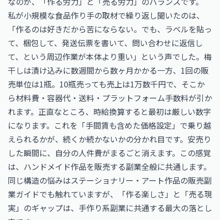
なのが、「作る労力」と「売る労力」のバランスです。
私が小規模な食品作り手の取材で繰り返し聞いたのは、
「作るのは好きだから苦にならない。でも、ラベルを貼っ
て、梱包して、発送伝票を書いて、問い合わせに返信し
て、という周辺作業が本体より重い」という声でした。梅
干しは漬け込みに数週間から数ヶ月かかる一方、1回の販
売単位は1瓶。10瓶売っても売上は1万数千円で、そこか
ら材料費・容器代・送料・プラットフォーム手数料が引か
れます。正直なところ、時給換算すると最初は厳しい数字
になります。これを「手間賃も含めた価格設定」で乗り越
えられるかが、続くか続かないかの分かれ目です。安売り
した瞬間に、自分の人件費がまるごと消えます。この感覚
は、ハンドメイド作品を販売する副業全般に共通します。
同じ構造の悩みは
ステーショナリー・アート作品の販売副
業ガイド
でも触れていますが、「作る楽しさ」と「売る現
実」のギャップは、手作り系副業に共通する最大の落とし