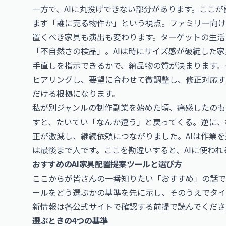
一方で、AIに丸投げできない部分があります。ここ
まず「誰に売る物件か」という視点。ファミリー向け
置くべき家具も演出も変わります。ターゲットの生活
「不自然さの検品」。AIは時にサイズ感が破綻した
手直しを指示できるかで、納品物の質が決まります。
ヒアリングし、要望に合わせて微調整し、修正対応す
だける根拠になります。
私が別ジャンルの制作副業を始めた頃、痛感したのも
すと、たいてい「なんか違う」と戻ってくる。逆に、
正が激減し、継続依頼につながりました。AIは作業
は最後まで人です。ここを勘違いすると、AIに使わ
おすすめのAI家具配置提案ツールと選び方
ここからが皆さんの一番知りたい「おすすめ」の話で
ールをどう選ぶかの基準を先に示し、そのうえでタイ
新情報は各公式サイトで確認する前提で読んでくださ
選ぶときの4つの基準