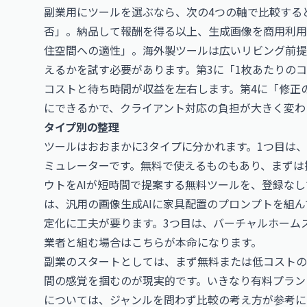
副業用にツールを選ぶなら、次の4つの軸で比較する
否」。納品して報酬を得る以上、生成画像を商用利用
住空間への適性」。海外製ツールは広いリビング前提
えるかを試す必要があります。第3に「1枚あたりの
コストと待ち時間が収益を左右します。第4に「修正
にできるかで、クライアント対応の負担が大きく変わ
タイプ別の整理
ツールはおおまかに3タイプに分かれます。1つ目は
ミュレーターです。無料で使えるものもあり、まずは
ウトをAIが短時間で提案する無料ツールを、登録な
は、汎用の画像生成AIに家具配置のプロンプトを組
定化に工夫が要ります。3つ目は、バーチャルホームス
業者と組む場合はこちらが本命になります。
副業のスタートとしては、まず無料または低コストの
間の感覚を掴むのが現実的です。いきなり有料プラン
については、ジャンルを問わず比較の考え方が参考に