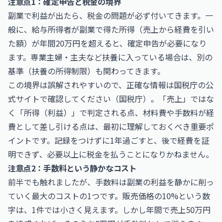
注意点1：確定申告と税金の境界
副業で利益が出たら、税金の問題が必ず付いてきます。一
般に、給与所得者が副業で得た所得（売上から経費を引い
た額）が年間20万円を超えると、確定申告が必要になり
ます。専業主婦・主夫など扶養に入っている場合は、別の
基準（扶養の所得制限）も関わってきます。
この境界は誤解されやすいので、正確な情報は国税庁の公
式サイトで確認してください（
国税庁
）。「売上」ではな
く「所得（利益）」で判定される点、材料費や手数料が経
費として差し引ける点は、最初に理解しておくべき重要ポ
イントです。記録をつけずに1年過ごすと、後で経費を証
明できず、必要以上に税金を払うことになりかねません。
注意点2：手数料という静かなコスト
前半でも触れましたが、手数料は副業の利益を静かに削っ
ていく最大のコストの1つです。販売価格の10%という数
字は、1件では小さく見えます。しかし年間で売上50万円