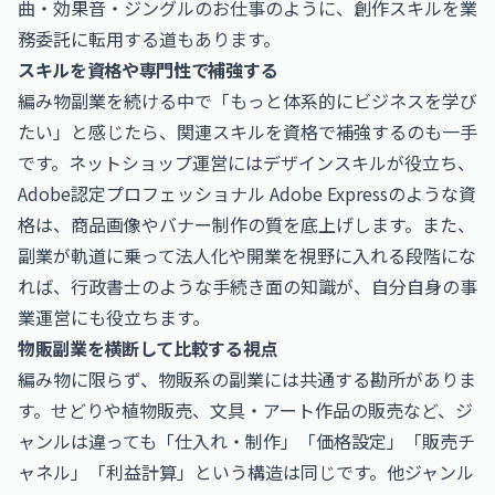
曲・効果音・ジングルのお仕事
のように、創作スキルを業
務委託に転用する道もあります。
スキルを資格や専門性で補強する
編み物副業を続ける中で「もっと体系的にビジネスを学び
たい」と感じたら、関連スキルを資格で補強するのも一手
です。ネットショップ運営にはデザインスキルが役立ち、
Adobe認定プロフェッショナル Adobe Express
のような資
格は、商品画像やバナー制作の質を底上げします。また、
副業が軌道に乗って法人化や開業を視野に入れる段階にな
れば、
行政書士
のような手続き面の知識が、自分自身の事
業運営にも役立ちます。
物販副業を横断して比較する視点
編み物に限らず、物販系の副業には共通する勘所がありま
す。せどりや植物販売、文具・アート作品の販売など、ジ
ャンルは違っても「仕入れ・制作」「価格設定」「販売チ
ャネル」「利益計算」という構造は同じです。他ジャンル