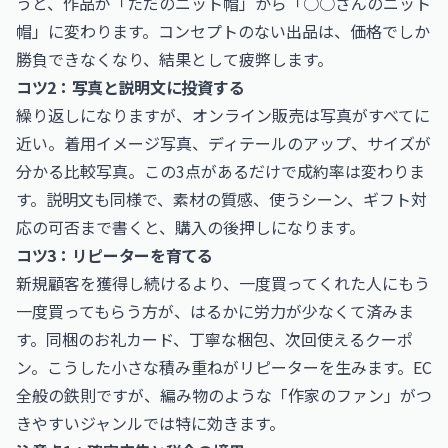
うと、作品が「ただのニット帽」から「○○さんのニット
帽」に変わります。コンセプトのない出品は、価格でしか
勝負できなくなり、結果として疲弊します。
コツ2：写真と説明文に投資する
繰り返しになりますが、オンライン販売は写真がすべてに
近い。着用イメージ写真、ディテールのアップ、サイズが
分かる比較写真。この3点があるだけで成約率は変わりま
す。説明文も同様で、素材の質感、使うシーン、ギフト対
応の可否まで書くと、購入の後押しになります。
コツ3：リピーターを育てる
新規顧客を獲得し続けるより、一度買ってくれた人にもう
一度買ってもらう方が、はるかに労力が少なくて済みま
す。同梱のお礼カード、丁寧な梱包、次回使えるクーポ
ン。こうした小さな積み重ねがリピーターを生みます。EC
全般の鉄則ですが、編み物のような「作家のファン」がつ
きやすいジャンルでは特に効きます。