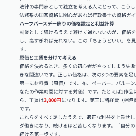
法律の専門家として独立を考える人にとって、こうし
法務系の国家資格に関心があれば
行政書士
の資格ガイ
ハーフバースデー飾りの価格設定と利益計算
副業として続けるうえで避けて通れないのが、価格を
し、高すぎれば売れない。この「ちょうどいい」を
す。
原価と工賃を分けて考える
価格を決めるとき、多くの初心者がやってしまう失敗
きな間違いです。正しい価格は、次の3つの要素を足
第一に材料費（原価）です。布、ペーパー、バルーン
なたの作業時間に対する対価）です。たとえば1作品
ら、工賃は
3,000円
になります。第三に諸経費（梱包
です。
これらをすべて足したうえで、適正な利益を上乗せし
ダ働きになり、続けるほど苦しくなります。「自分の
続ける第一歩です。