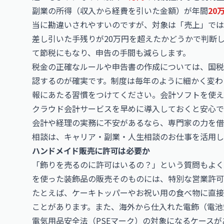
副業の所得（収入から経費を引いた金額）が年間
20
当に勘違いされやすいのですが、対象は「売上」では
差し引いた手残りが20万円を超えたかどうかで判断
て節税にもなり、申告の手間も減らします。
税金の正確なルールや申告書の作成については、国税
認するのが確実です。制度は毎年のように細かく変わ
報にあたる習慣をつけてください。会計ソフトを使え
クラウド会計サービスを早めに導入しておくと安心で
会計や経理の実務に不安があるなら、専門家の力を借
相談は、
キャリア・副業・人生相談のお仕事
を活用し
ハンドメイド販売に許可は必要か
「飾りを売るのに許可はいるの？」という質問もよく
を使った装飾品の販売そのものには、特別な営業許可
たとえば、ケーキトッパーやお祝い用の食べ物に直接
ことがあります。また、海外から仕入れた電飾（電池
電気用品安全法（PSEマーク）の対象になるケース