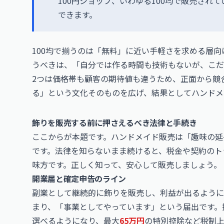
100円ショップ、いわゆる100均で販売され
できます。
100均で揃うのは「無料」に近い手軽さを求める層
うべきは、「自分では作る時間も技術もないが、こだ
2つは価格帯も顧客の期待値も違うため、正面から競
る」という文化そのものを広げ、結果としてハンドメ
飾りを販売する前に押さえるべき法律と手続き
ここからが本題です。ハンドメイド販売は「趣味の延
です。法律を知らないまま続けると、税金や契約のト
味方です。正しく知って、安心して販売しましょう。
開業届と確定申告のライン
副業として継続的に飾りを販売し、利益が出るように
まり、「事業としてやっています」という届出です。
選べるようになり、最大
65万円
の特別控除など税制