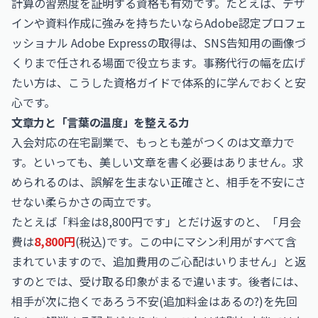
計算の習熟度を証明する資格も有効です。たとえば、デザ
インや資料作成に強みを持ちたいなら
Adobe認定プロフェ
ッショナル Adobe Express
の取得は、SNS告知用の画像づ
くりまで任される場面で役立ちます。事務代行の幅を広げ
たい方は、こうした資格ガイドで体系的に学んでおくと安
心です。
文章力と「言葉の温度」を整える力
入会対応の在宅副業で、もっとも差がつくのは文章力で
す。といっても、美しい文章を書く必要はありません。求
められるのは、誤解を生まない正確さと、相手を不安にさ
せない柔らかさの両立です。
たとえば「料金は8,800円です」とだけ返すのと、「月会
費は
8,800円
(税込)です。この中にマシン利用がすべて含
まれていますので、追加費用のご心配はいりません」と返
すのとでは、受け取る印象がまるで違います。後者には、
相手が次に抱くであろう不安(追加料金はあるの?)を先回