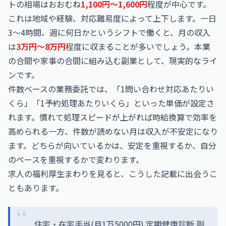
トの相場はおおむね
1,100円〜1,600円
程度が中心です。
これは地域や経験、対応難易度によって上下します。一日
3〜4時間、週に何日かというシフトで働くと、月の収入
は
3万円〜8万円
程度に収まることが多いでしょう。本業
の合間や家事の合間に組み込む副業として、現実的なライ
ンです。
件数ベースの業務委託では、「1問い合わせ対応あたりい
くら」「1予約処理あたりいくら」といった単価が設定さ
れます。慣れて処理スピードが上がれば時給換算で効率を
高められる一方、件数が読めない月は収入が不安定になり
ます。どちらが向いているかは、安定を重視するか、自分
のペースを重視するかで変わります。
求人の福利厚生まわりを見ると、こうした記載に出会うこ
ともあります。
住宅・在宅手当(月1万5000円) 定期健康診断 副