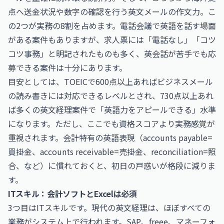
点へ送金状況や数字の確認を行う英文メールの作文力。こ
の2つが実務の8割を占めます。電話会議で英語を話す場面
がある案件もありますが、求人票には「電話なし」「コツ
コツ事務」と明記されたものも多く、英会話が苦手でも応
募できる案件は十分にあります。
目安としては、TOEICで600点以上あればビジネスメール
の読み書きには対応できるレベルとされ、730点以上あれ
ば多くの英文経理案件で「英語力をアピールできる」水準
になります。ただし、ここでも資格スコアより実務感覚が
重視されます。会計特有の英語表現（accounts payable=
買掛金、accounts receivable=売掛金、reconciliation=照
合、など）に慣れておくと、初日の戸惑いが格段に減りま
す。
ITスキル：会計ソフトとExcelは必須
3つ目はITスキルです。現代の英文経理は、ほぼすべての
業務がシステム上で行われます。SAP、freee、マネーフォ