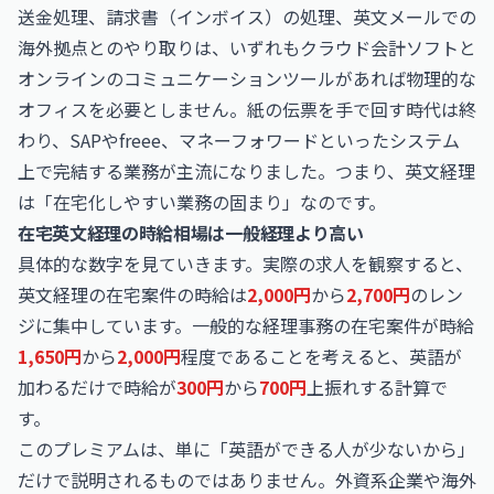
送金処理、請求書（インボイス）の処理、英文メールでの
海外拠点とのやり取りは、いずれもクラウド会計ソフトと
オンラインのコミュニケーションツールがあれば物理的な
オフィスを必要としません。紙の伝票を手で回す時代は終
わり、SAPやfreee、マネーフォワードといったシステム
上で完結する業務が主流になりました。つまり、英文経理
は「在宅化しやすい業務の固まり」なのです。
在宅英文経理の時給相場は一般経理より高い
具体的な数字を見ていきます。実際の求人を観察すると、
英文経理の在宅案件の時給は
2,000円
から
2,700円
のレン
ジに集中しています。一般的な経理事務の在宅案件が時給
1,650円
から
2,000円
程度であることを考えると、英語が
加わるだけで時給が
300円
から
700円
上振れする計算で
す。
このプレミアムは、単に「英語ができる人が少ないから」
だけで説明されるものではありません。外資系企業や海外