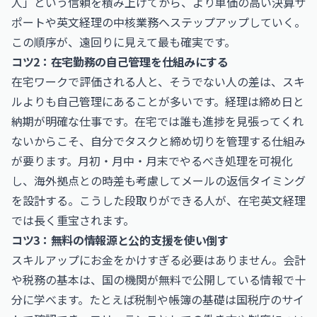
人」という信頼を積み上げてから、より単価の高い決算サ
ポートや英文経理の中核業務へステップアップしていく。
この順序が、遠回りに見えて最も確実です。
コツ2：在宅勤務の自己管理を仕組みにする
在宅ワークで評価される人と、そうでない人の差は、スキ
ルよりも自己管理にあることが多いです。経理は締め日と
納期が明確な仕事です。在宅では誰も進捗を見張ってくれ
ないからこそ、自分でタスクと締め切りを管理する仕組み
が要ります。月初・月中・月末でやるべき処理を可視化
し、海外拠点との時差も考慮してメールの返信タイミング
を設計する。こうした段取りができる人が、在宅英文経理
では長く重宝されます。
コツ3：無料の情報源と公的支援を使い倒す
スキルアップにお金をかけすぎる必要はありません。会計
や税務の基本は、国の機関が無料で公開している情報で十
分に学べます。たとえば税制や帳簿の基礎は国税庁のサイ