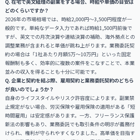
Q. 在宅で英文経理の副業をする場合、時給や単価の目安は
どのくらいですか？
2026年の市場相場では、時給2,000円〜3,500円程度が一
般的です。単純なデータ入力であれば時給1,500円前後で
すが、英文での月次決算や連結決算の補助、海外拠点との
調整業務が含まれると単価が跳ね上がります。業務委託契
約の場合は「1社あたり月額5万〜10万円」といった固定
報酬制も多く、効率的に複数の案件をこなすことで、本業
並みの収入を得ることも十分に可能です。
Q. 企業と契約を結ぶ際、雇用契約と業務委託契約のどちら
が良いのでしょうか？
自身のライフスタイルやリスク許容度によります。副業禁
止規定がない場合、労災保険や雇用保険の適用がある「短
時間雇用」は安定感があります。一方、フリーランス保護
新法の影響もあり、業務委託でも取引条件の明示が義務付
けられ、権利が守られやすくなりました。高単価を目指す