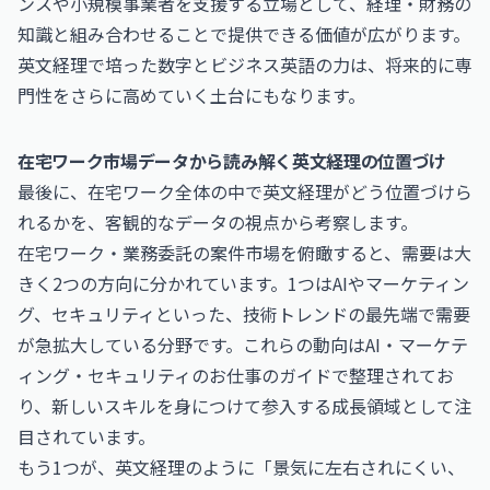
ンスや小規模事業者を支援する立場として、経理・財務の
知識と組み合わせることで提供できる価値が広がります。
英文経理で培った数字とビジネス英語の力は、将来的に専
門性をさらに高めていく土台にもなります。
在宅ワーク市場データから読み解く英文経理の位置づけ
最後に、在宅ワーク全体の中で英文経理がどう位置づけら
れるかを、客観的なデータの視点から考察します。
在宅ワーク・業務委託の案件市場を俯瞰すると、需要は大
きく2つの方向に分かれています。1つはAIやマーケティン
グ、セキュリティといった、技術トレンドの最先端で需要
が急拡大している分野です。これらの動向は
AI・マーケテ
ィング・セキュリティのお仕事
のガイドで整理されてお
り、新しいスキルを身につけて参入する成長領域として注
目されています。
もう1つが、英文経理のように「景気に左右されにくい、