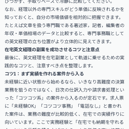
びつかず、手取りベースで冷静に比較してください。
なお、経理以外の専門スキルがどう単価に反映されるかを
知っておくと、自分の市場価値を相対的に把握できます。
たとえば文章を扱う専門職である
著述家，記者，編集者の
年収・単価相場
のデータと比較すると、専門事務職として
の英文経理の立ち位置がより立体的に見えてきます。
在宅英文経理の副業を成功させるコツと注意点
最後に、英文経理を在宅副業として軌道に乗せるための実
践的なコツと、注意すべき点を整理します。
コツ1：まず実績を作れる案件から入る
未経験に近い状態から始めるなら、いきなり高難度の決算
業務を狙うのではなく、日次の仕訳入力や請求書処理とい
った「コツコツ系」の案件から入るのが定石です。求人票
に「未経験OK」「コツコツ事務」「電話なし」と書かれ
た案件は、業務の難度が比較的低く、在宅での実績作りに
向いています。ここで実務経験と「在宅でも納期を守れる