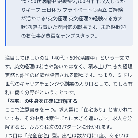
代・50代活躍中!高時給2,700円↑↑収入しっか
りキープ 土日休み プライベートも両立 ご経験
が活かせる!英文経理 英文経理の経験ある方大
歓迎!落ち着いた雰囲気の職場です。未経験歓迎
のお仕事が豊富なテンプスタッフ...
注目してほしいのは「40代・50代活躍中」という一文で
す。英文経理は若さや勢いではなく、積み上げてきた経理
実務と語学の経験が評価される職種です。つまり、ミドル
世代のキャリアチェンジや副業の入り口として、むしろ有
利に働く分野だということです。
「在宅」の中身を正確に理解する
ここで注意書きを一つ。求人票に「在宅あり」と書かれて
いても、その中身は案件ごとに大きく違います。求人を分
解すると、おおむね次の3パターンに分かれます。
1つ目は「完全在宅」型。出社は数か月に1度、あるいは