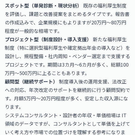
スポット型（単発診断・現状分析）
既存の福利厚生制度
を評価し、課題と改善提案をまとめるタイプです。報告書
の作成込みで、企業規模にもよりますが20万円〜80万円
程度が一般的な相場です。
プロジェクト型（制度設計・導入支援）
新たな福利厚生
制度（特に選択型福利厚生や確定拠出年金の導入など）を
設計し、規程整備・社内周知・ベンダー選定まで支援する
プロジェクトです。期間は3カ月〜6カ月が多く、総額100
万円〜500万円に上ることもあります。
顧問型（継続サポート）
制度導入後の運用支援、法改正
への対応、年次改定のサポートを継続的に行う顧問契約で
す。月額5万円〜20万円程度が多く、安定した収入源にな
ります。
システムコンサルタント・設計者の年収・単価相場
は IT
領域のデータですが、コンサルタントとして単価を上げて
いく考え方や市場での位置づけを理解する参考になりま